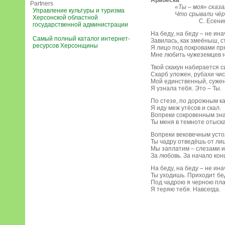
Арабеска
Partners
«Ты – моя» сказат
Управление культуры и туризма
Что срывали чёрн
Херсонской областной
С. Есени
государственной администрации
На беду, на беду – не ина
Самый полный каталог интернет-
Завилась, как змеёныш, ст
ресурсов Херсонщины
Я лицо под покровами пр
Мне любить чужеземцев н
Твой скакун набирается с
Скарб уложен, рубахи чис
Мой единственный, суже
Я узнала тебя. Это – Ты.
По стезе, по дорожным к
Я иду меж утёсов и скал.
Вопреки сокровенным зн
Ты меня в темноте отыска
Вопреки вековечным уст
Ты чадру отведёшь от лиц
Мы заплатим – слезами и
За любовь. За начало кон
На беду, на беду – не инач
Ты уходишь. Приходит бе
Под чадрою я черною пла
Я теряю тебя. Навсегда.