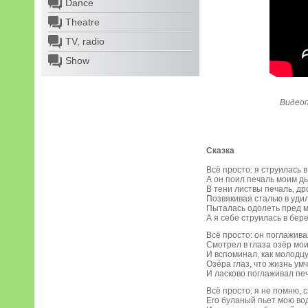
Dance
Theatre
TV, radio
Show
Видеоп
Сказка
Всё просто: я струилась в
А он поил печаль моим д
В тени листвы печаль, др
Позвякивая сталью в удил
Пыталась одолеть пред ми
А я себе струилась в бере
Всё просто: он поглажива
Смотрел в глаза озёр мо
И вспоминал, как молодцу
Озёра глаз, что жизнь умч
И ласково поглаживал пе
Всё просто: я не помню, с
Его буланый пьет мою во