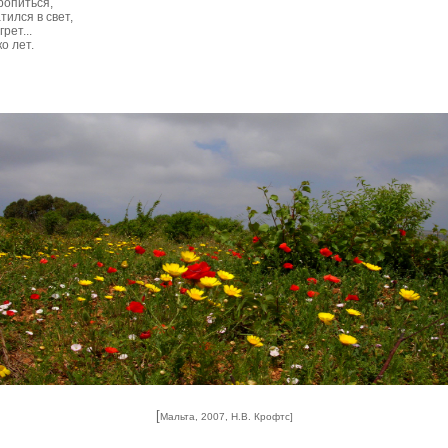
ропиться,
тился в свет,
рет...
о лет.
[
Мальта, 2007, Н.В. Крофтс]