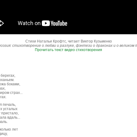
Стихи Натальи Крофтс, читает Виктор Кузьменко
оэзия: стихотворение о любви и разлуке, фэнтези о драконах и о великом 
Прочитать текст видео стихотворения
 берегах,
ыханьем.
ожа боками,
ах,
ром страх...
гах.
л печаль,
их усталых
 пристало,
ала вдаль...
чаль.
колько лет
дицу,