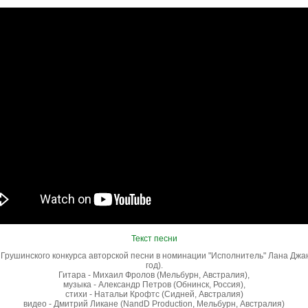
Текст песни
Грушинского конкурса авторской песни в номинации "Исполнитель" Лана Джа
год).
Гитара - Михаил Фролов (Мельбурн, Австралия),
музыка - Александр Петров (Обнинск, Россия),
стихи - Натальи Крофтс (Сидней, Австралия)
видео - Дмитрий Ликане (NandD Production, Мельбурн, Австралия)