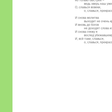
но только быстрее –
ведь зверь наш уже у
О, славься вовеки,
о, славься, прекрас
И снова молитва
выходит не очень кр
И вновь до богов
не доходят слова из-
И снова гляжу я
вослед убежавшему 
И, всё-таки, славься,
о, славься, прекрас