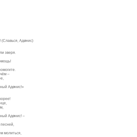
лавься, Ад
о
нис)
 зверя.
омощь!
омогите.
 чём –
е,
ный Ад
о
нис!»
орее!
анце,
м,
ный Ад
о
нис! –
есней,
 молиться,