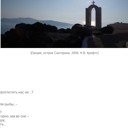
[Греция, остров Санторини, 2009, Н.В. Крофтс]
е
проглотить нас не...?
,
ли рыбы, –
?
орно, как во сне –
уши,
ь...