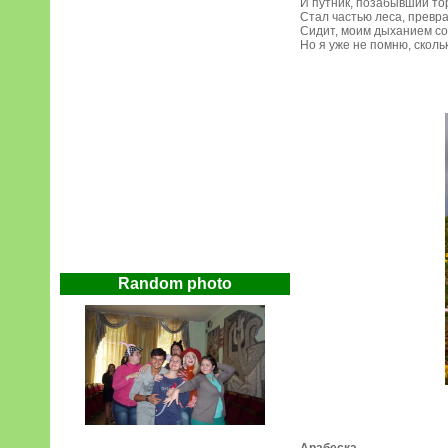
И путник, позабывший то
Стал частью леса, превра
Сидит, моим дыханием сог
Но я уже не помню, скольк
Random photo