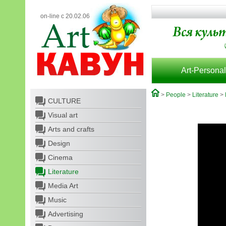
on-line с 20.02.06
Art-Personal
>
People
>
Literature
>
CULTURE
Visual art
Arts and crafts
Design
Cinema
Literature
Media Art
Music
Advertising