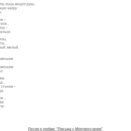
ь лишь могут руки,
ую чадру
н
че –
езя...
ячу –
ельзя.
илы,
ты...
ный, милый,
аменьям
аменьям
л.
оям
а...
 стоном –
ца.
е...
да.
чу.
Песня о любви: "Письма с Мёртвого моря"