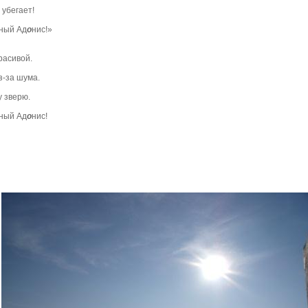
бегает!
ный Ад
о
нис!»
асивой.
за шума.
зверю.
ный Ад
о
нис!