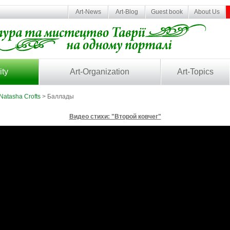
Art-News
Art-Blog
Guest book
About Us
ity
Art-Organization
Art-Topics
Natasha Crofts
> Баллады
Видео стихи: "Второй ковчег"