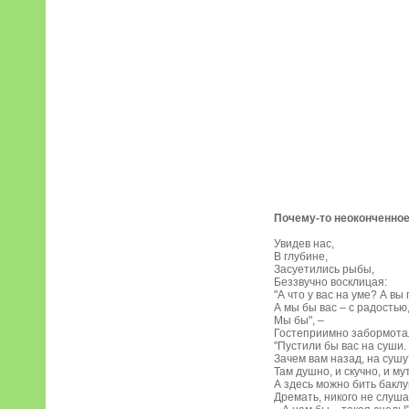
Почему-то неоконченно
Увидев нас,
В глубине,
Засуетились рыбы,
Беззвучно восклицая:
"А что у вас на уме? А вы 
А мы бы вас – с радостью
Мы бы", –
Гостеприимно забормота
"Пустили бы вас на суши.
Зачем вам назад, на сушу
Там душно, и скучно, и мут
А здесь можно бить бакл
Дремать, никого не слушат