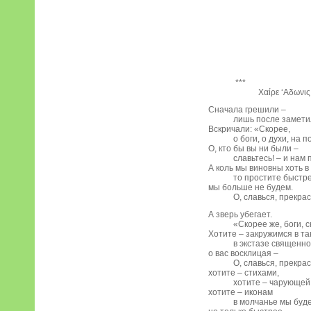
***
Χαίρε ‘Αδωνις! (С
Сначала грешили –
лишь после заметили
Вскричали: «Скорее,
о боги, о духи, на п
О, кто бы вы ни были –
славьтесь! – и нам п
А коль мы виновны хоть в
то простите быстре
мы больше не будем.
О, славься, прекрас
А зверь убегает.
«Скорее же, боги, ск
Хотите – закружимся в т
в экстазе священно
о вас восклицая –
О, славься, прекрас
хотите – стихами,
хотите – чарующей п
хотите – иконам
в молчанье мы будем