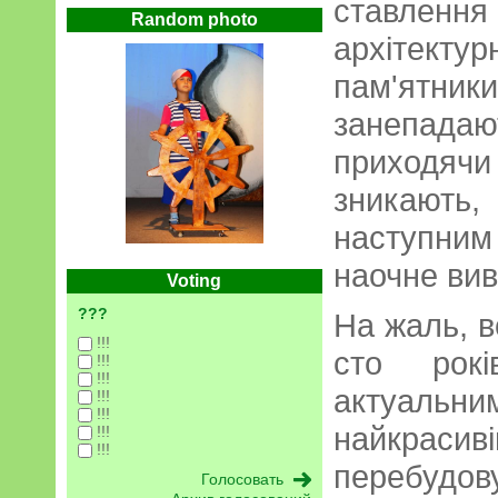
ставленн
Random photo
архітек
пам'ятн
занепада
приходячи
зникаю
наступним
наочне вивч
Voting
???
На жаль, в
!!!
сто рокі
!!!
!!!
актуаль
!!!
!!!
найкрасиві
!!!
!!!
перебуд