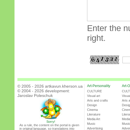
Enter the n
right.
© 2005 - 2026 artkavun.kherson.ua
Art-Personality
Art-O
© 2004 - 2026 development:
CULTURE
CUL
Jaroslav Poleschuk
Visual art
Visual
Arts and crafts
Arts 
Design
Desi
Cinema
Cine
Literature
Litera
Media Art
Media
Sorry!
Music
Musi
As a rule, the content on the portal is given
Advertising
Adver
in original language, so translations into