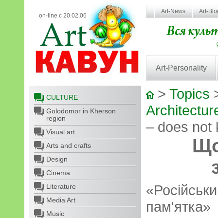
Art-News
Art-Bl
on-line с 20.02.06
Art-Personality
>
Topics
CULTURE
Architectur
Golodomor in Kherson
region
– does not
Visual art
Що
Arts and crafts
Design
Cinema
«Російськ
Literature
Media Art
пам'ятка»
Music