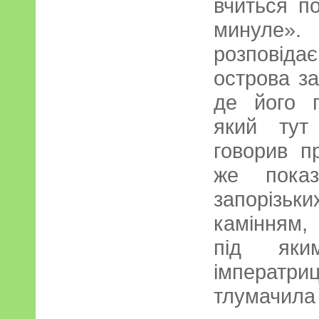
вчиться п
минуле».
розповіда
острова за
де його г
який тут
говорив п
же показ
запорізьк
камінням,
під яки
імператри
тлумачила