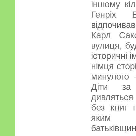
іншому кі
Генріх Б
відпочива
Карл Сак
вулиця, б
історичні 
німця сторі
минулого 
Діти за
дивляться 
без книг п
яким с
батьківщи