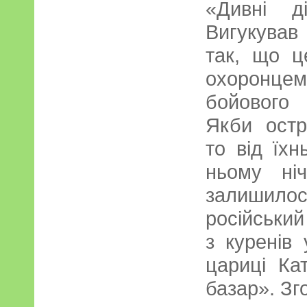
«Дивні д
Вигукував
так, що ц
охоронце
бойового 
Якби остр
то від їх
ньому ні
залишил
російськи
з куренів 
цариці Ка
базар». Зг