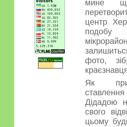
мине щ
перетвори
центр Хер
подобу
мікрорай
залишить
фото, зіб
краєзнавц
Як прик
ставлення
Дідадою н
свого від
цьому буд