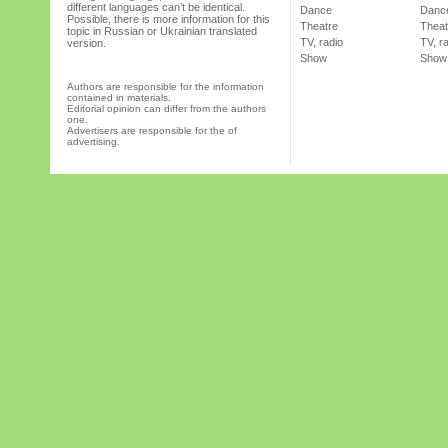
different languages can’t be identical.
Dance
Danc
Possible, there is more information for this
Theatre
Theat
topic in Russian or Ukrainian translated
TV, radio
TV, r
version.
Show
Show
Authors are responsible for the information
contained in materials.
Editorial opinion can differ from the authors
one.
Advertisers are responsible for the of
advertising.