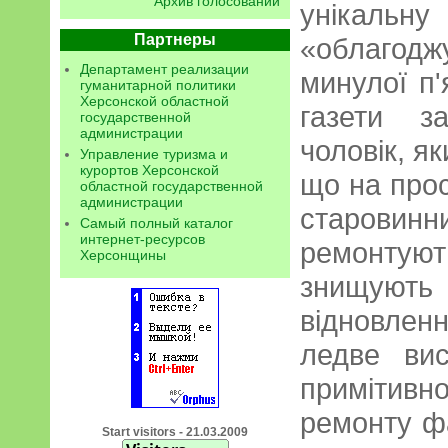
Архив голосований
унікальну
Партнеры
«облагодж
Департамент реализации
минулої п'
гуманитарной политики
Херсонской областной
газети з
государственной
администрации
чоловік, я
Управление туризма и
курортов Херсонской
що на прос
областной государственной
администрации
старови
Самый полный каталог
интернет-ресурсов
ремонтую
Херсонщины
знищують 
відновлен
ледве ви
приміти
ремонту фа
Start visitors - 21.03.2009