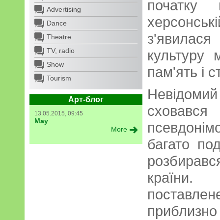
початку 
Advertising
херсонс
Dance
з'явилас
Theatre
TV, radio
культуру 
Show
пам'ять і с
Tourism
Невідоми
Арт-блог
сховавс
13.05.2015, 09:45
May
псевдоні
More
багато по
розбирав
країни.
поставлен
приблизно