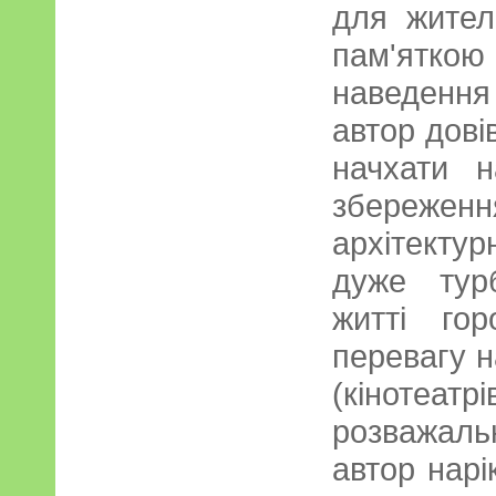
для жител
пам'ятк
наведення
автор дові
начхати н
збереже
архітекту
дуже тур
житті го
перевагу на
(кінотеатр
розважал
автор нарі