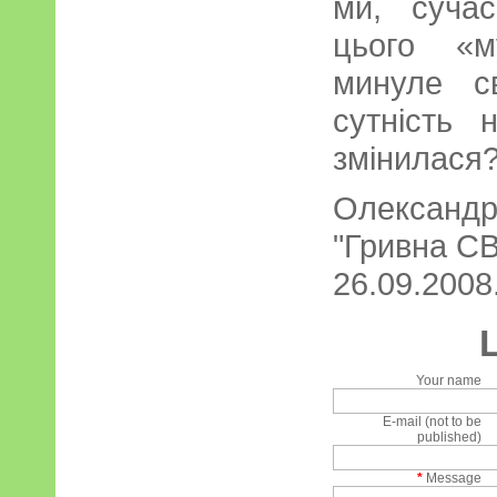
ми, сучас
цього «м
минуле св
сутність
змінилася?
Олександр
"Гривна СВ
26.09.2008.
Your name
E-mail (not to be
published)
*
Message