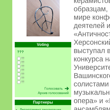
керамисто
образцам, 
мире конф
деятелей и
«Античност
Херсонски
Voting
выступал 
???
конкурса н
!!!
!!!
Университ
!!!
!!!
Вашинског
!!!
!!!
!!!
солистами
музыкальн
Архив голосований
опера» и «
Партнеры
ансамблям
Департамент реализации