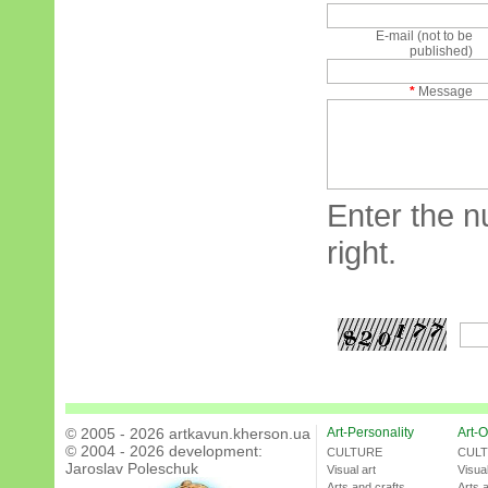
E-mail (not to be
published)
*
Message
Enter the n
right.
© 2005 - 2026 artkavun.kherson.ua
Art-Personality
Art-O
© 2004 - 2026 development:
CULTURE
CUL
Jaroslav Poleschuk
Visual art
Visual
Arts and crafts
Arts 