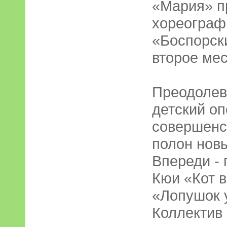
«Мария» п
хореограф
«Боспорски
второе мес
Преодолев
детский о
совершенс
полон новы
Впереди - 
Кюи «Кот в
«Лопушок 
Коллектив