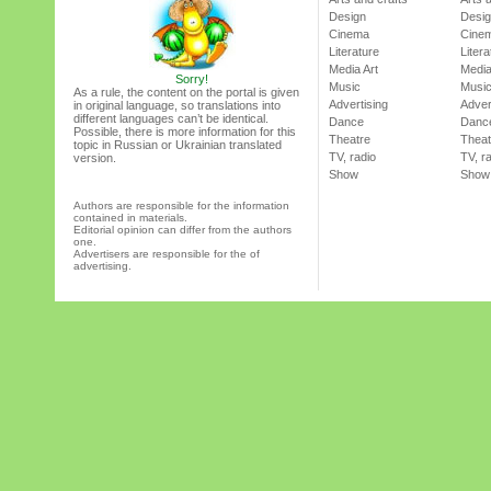
Design
Desi
Cinema
Cine
Literature
Litera
Media Art
Media
Sorry!
Music
Musi
As a rule, the content on the portal is given
Advertising
Adver
in original language, so translations into
different languages can’t be identical.
Dance
Danc
Possible, there is more information for this
Theatre
Theat
topic in Russian or Ukrainian translated
TV, radio
TV, r
version.
Show
Show
Authors are responsible for the information
contained in materials.
Editorial opinion can differ from the authors
one.
Advertisers are responsible for the of
advertising.