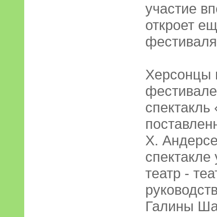
участие вп
откроет ещ
фестиваля
Херсонцы 
фестивале
спектакль 
поставленн
X. Андерсе
спектакле 
театр - те
руководст
Галины Ша