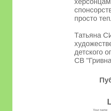
херсонцам
спонсорст
просто теп
Татьяна 
художеств
детского о
СВ "Гривна
Пу
Your name