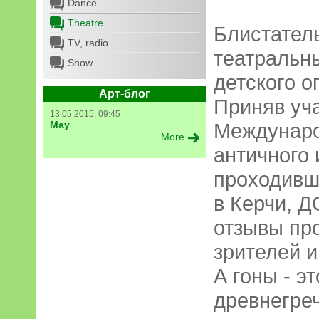
Dance
Theatre
Блистател
TV, radio
театральн
Show
детского о
Арт-блог
Приняв уча
13.05.2015, 09:45
May
Междунар
More
античного 
проходивш
в Керчи, 
отзывы пр
зрителей и
А гоны - э
древнегре