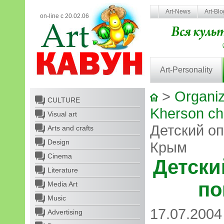
Art-News
Art-Bl
on-line с 20.02.06
Art-Personality
>
Organiz
CULTURE
Kherson chi
Visual art
Детский о
Arts and crafts
Design
Крым
Cinema
Детски
Literature
по
Media Art
Music
17.07.2004
Advertising