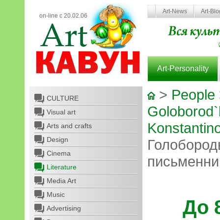
Art-News
Art-Bl
on-line с 20.02.06
Art-Personality
>
People
CULTURE
Goloborod`
Visual art
Konstantin
Arts and crafts
Design
Голобородь
Cinema
письменни
Literature
Media Art
Music
До 
Advertising