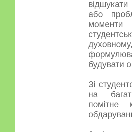
відшукати
або пробл
моменти 
студентс
духовн
формулюва
будувати о
Зі студент
на багат
помітне 
обдаруван