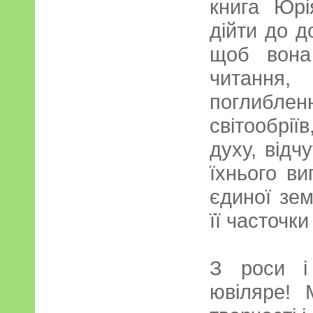
книга Юрі
дійти до д
щоб вона
читання
поглибле
світообрі
духу, відч
їхнього ви
єдиної зем
її часточк
З роси і
ювіляре! 