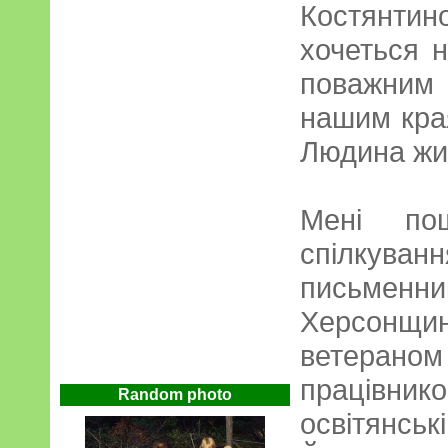
Костянти
хочеться 
поважним
нашим края
Людина жи
Мені пощ
спілкув
письменни
Херсонщини
ветера
працівник
Random photo
освітянські