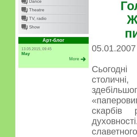
Dance
Го
Theatre
Ж
TV, radio
Show
п
Арт-блог
05.01.2007
13.05.2015, 09:45
May
More
Сьогодні
столичні
здебіль
«паперови
скарбів р
духовност
славетного