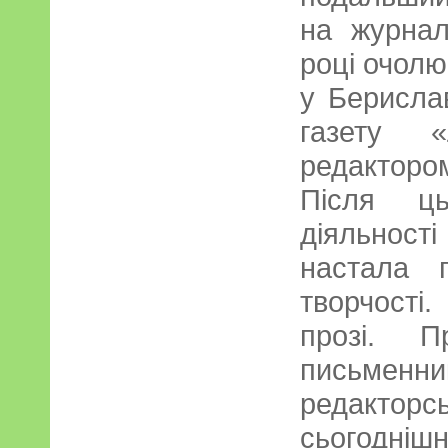
на журнал
році очолю
у Берислав
газету «
редактором
Після ць
діяльнос
настала 
творчості
прозі. 
письменни
редактор
сьогодні