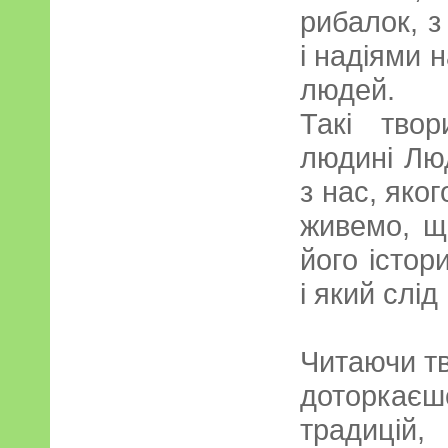
рибалок, 
і надіями н
людей.
Такі тво
людині Лю
з нас, яког
живемо, щ
його істо
і який слі
Читаючи т
доторкаєш
традицій