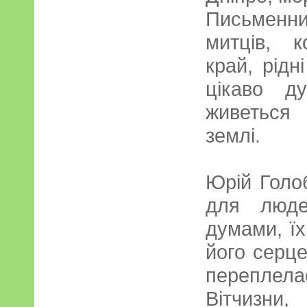
Письменн
митців, 
край, рідн
цікаво д
живеться 
землі.
Юрій Голо
для люде
думами, ї
його серце
переплела
Вітчизни,