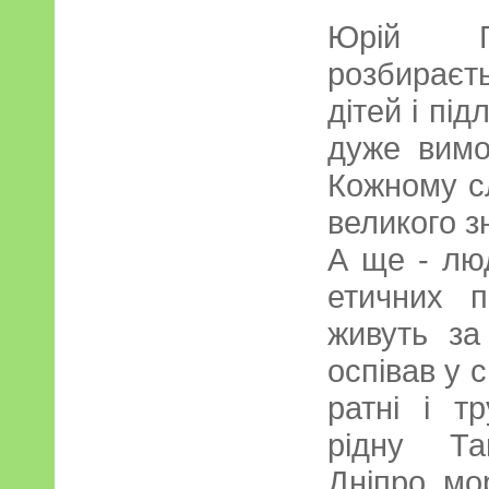
Юрій Го
розбираєть
дітей і підл
дуже вимо
Кожному сл
великого з
А ще - лю
етичних п
живуть за
оспівав у с
ратні і т
рідну Та
Дніпро, мо