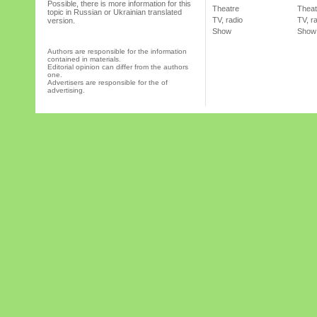
Possible, there is more information for this
Theatre
Theat
topic in Russian or Ukrainian translated
TV, radio
TV, r
version.
Show
Show
Authors are responsible for the information
contained in materials.
Editorial opinion can differ from the authors
one.
Advertisers are responsible for the of
advertising.