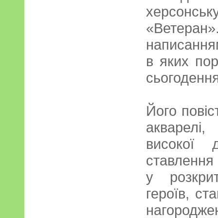
херсонс
«Ветеран»
написанням
в яких по
сьогодення
Його повіс
акварелі
високої д
ставлення 
у розкрит
героїв, ст
нагоро