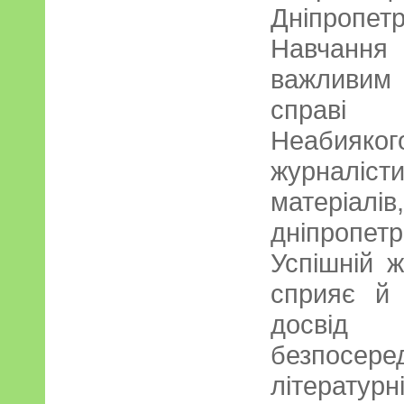
Дніпропетр
Навчання
важливим 
справі 
Неабияко
журналісти
матеріалі
дніпропе
Успішній ж
сприяє й 
досвід 
безпосере
літературн