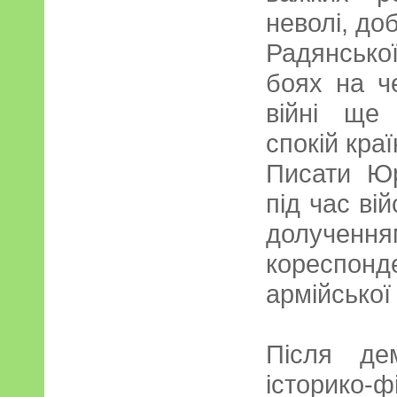
неволі, до
Радянсько
боях на ч
війні ще
спокій краї
Писати Юр
під час ві
долучен
кореспонд
армійської 
Після дем
історико-