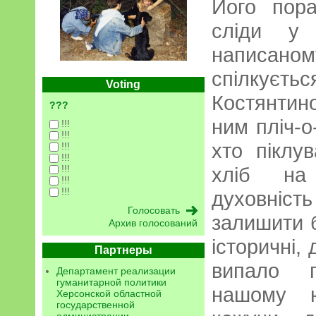
Його пор
сліди у
написано
спілк
Voting
Костянтин
???
ним пліч-о
!!!
!!!
хто піклу
!!!
!!!
хліб на 
!!!
!!!
!!!
духовніст
залишити 
Архив голосований
історичні, 
Партнеры
випало 
Департамент реализации
гуманитарной политики
нашому ю
Херсонской областной
государственной