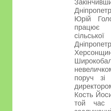
Закінч
Дніпропет
Юрій Гол
працює 
сільс
Дніпропе
Херсон
Широкоба
невеличко
поруч зі
директоро
Кость Йос
той час 