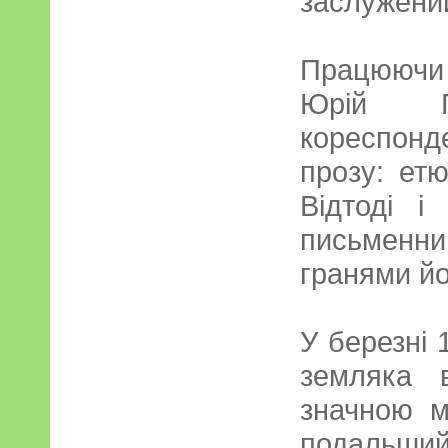
заслужений
Працюючи 
Юрій Го
кореспонд
прозу: етю
Відтоді і
письменни
гранями йо
У березні 
земляка в
значною м
подальший