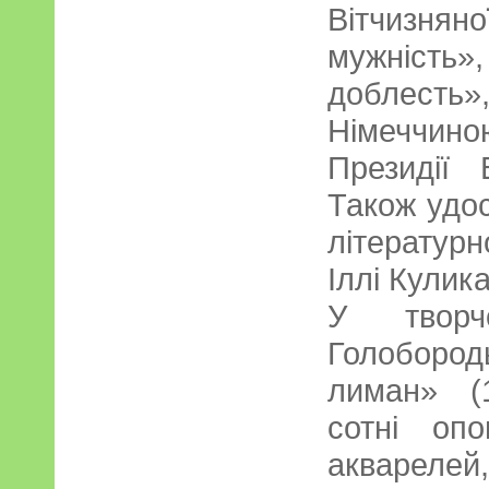
Вітчизняно
мужність»
доблесть
Німеччино
Президії
Також удо
літературн
Іллі Кулика
У творч
Голоборо
лиман» (1
сотні опо
акварелей