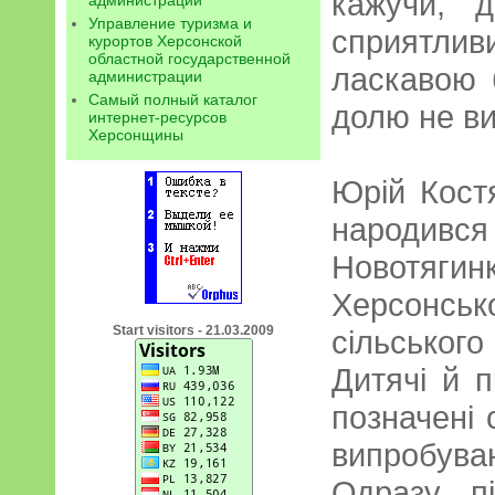
кажучи, 
администрации
Управление туризма и
сприятлив
курортов Херсонской
областной государственной
ласкавою 
администрации
Самый полный каталог
долю не ви
интернет-ресурсов
Херсонщины
Юрій Кост
народився
Новотягин
Херсонсь
Start visitors - 21.03.2009
сільського
Дитячі й п
позначені 
випробува
Одразу п