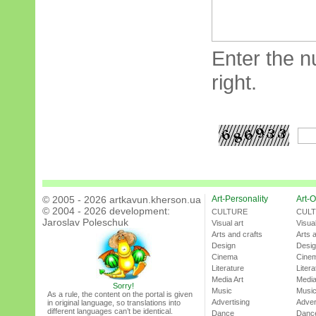
Enter the n
right.
© 2005 - 2026 artkavun.kherson.ua
Art-Personality
Art-O
© 2004 - 2026 development:
CULTURE
CUL
Jaroslav Poleschuk
Visual art
Visual
Arts and crafts
Arts 
Design
Desi
Cinema
Cine
Literature
Litera
Media Art
Media
Sorry!
Music
Musi
As a rule, the content on the portal is given
Advertising
Adver
in original language, so translations into
different languages can’t be identical.
Dance
Danc