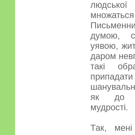
людської
множаться 
Письмен
думою, с
уявою, жи
даром нев
такі об
припадат
шанувальн
як до н
мудрості.
Так, мен