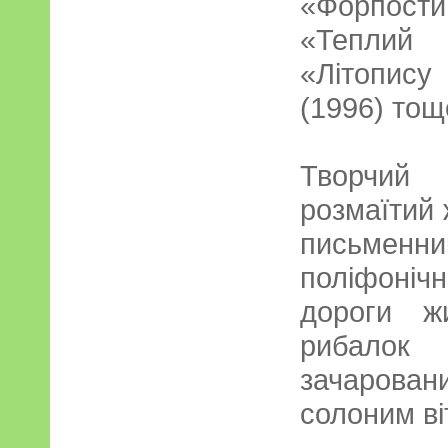
«Форпости 
«Теплий 
«Літопис
(1996) тощ
Творчий
розмаїтий 
письмен
поліфоніч
дороги жи
рибалок
зачарован
солоним ві