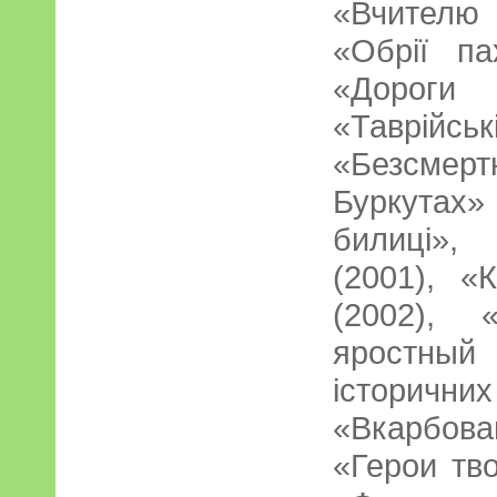
«Вчителю
«Обрії па
«Дороги
«Таврійс
«Безсмерт
Буркутах
билиці»,
(2001), «
(2002),
яростны
історичних
«Вкарбова
«Герои тв