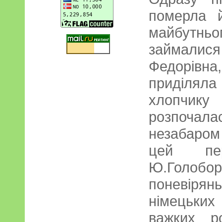
померла 
майбутн
займалися 
Федорівн
приділяла 
хлопчик
розпочал
незабаром
цей пе
Ю.Голо
поневір
німецьких
важких р