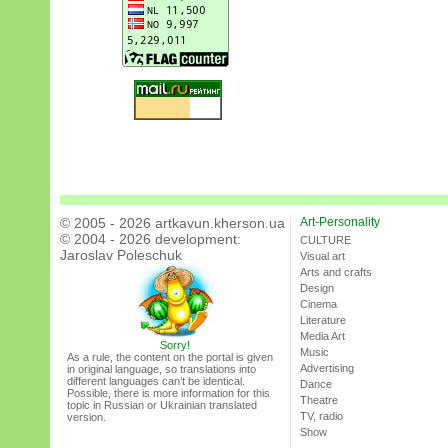
© 2005 - 2026 artkavun.kherson.ua
Art-Personality
© 2004 - 2026 development:
CULTURE
Jaroslav Poleschuk
Visual art
Arts and crafts
Design
Cinema
Literature
Media Art
Sorry!
Music
As a rule, the content on the portal is given
Advertising
in original language, so translations into
different languages can’t be identical.
Dance
Possible, there is more information for this
Theatre
topic in Russian or Ukrainian translated
TV, radio
version.
Show