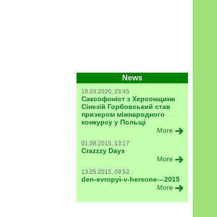
News
18.03.2026, 23:45
Саксофоніст з Херсонщини
Сінезій Горбовський став
призером міжнародного
конкурсу у Польщі
More
01.08.2015, 13:17
Crazzzy Days
More
13.05.2015, 09:52
den-evropyi-v-hersone---2015
More