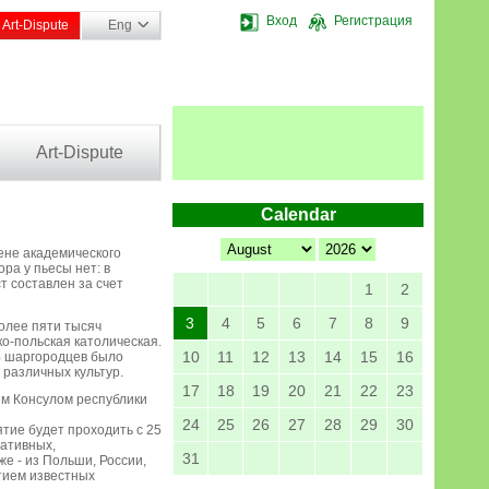
Вход
Регистрация
Art-Dispute
Eng
Art-Dispute
Calendar
ене академического
ра у пьесы нет: в
т составлен за счет
1
2
3
4
5
6
7
8
9
более пяти тысяч
ко-польская католическая.
10
11
12
13
14
15
16
% шаргородцев было
 различных культур.
17
18
19
20
21
22
23
ым Консулом республики
24
25
26
27
28
29
30
тие будет проходить с 25
нативных,
31
е - из Польши, России,
стием известных