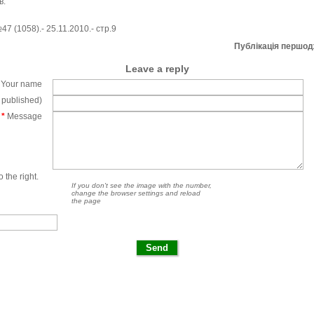
в.
7 (1058).- 25.11.2010.- стр.9
Публікація першо
Leave a reply
Your name
e published)
*
Message
 the right.
If you don't see the image with the number,
change the browser settings and reload
the page