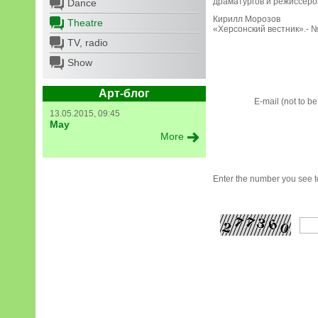
драматургов и режиссеро
Dance
Кирилл Морозов
Theatre
«Херсонский вестник».- №4
TV, radio
Show
Арт-блог
E-mail (not to b
13.05.2015, 09:45
May
More
Enter the number you see to