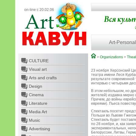
on-line с 20.02.06
Art-Personal
>
Organizations
>
Theat
CULTURE
Visual art
23 ноября Херсонский Це
театра имени Леся Курба
Arts and crafts
результате современной т
интервью с четырьмя дес
Design
В этом небольшом, но дре
Cinema
жителей) издавна мирно с
Причем, до войны еврейс
Literature
евреями). Пьеса повеств
Спектакль посетит предс
Media Art
Польши во Львове Гжего
Спектакль будет поставл
Music
по 28 ноября, и, как зая
экспериментальных, негос
Advertising
Белоруссии, Литвы, Герма