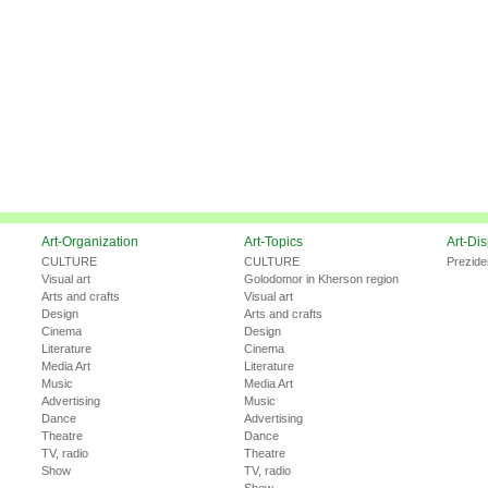
Art-Organization
Art-Topics
Art-Di
CULTURE
CULTURE
Prezide
Visual art
Golodomor in Kherson region
Arts and crafts
Visual art
Design
Arts and crafts
Cinema
Design
Literature
Cinema
Media Art
Literature
Music
Media Art
Advertising
Music
Dance
Advertising
Theatre
Dance
TV, radio
Theatre
Show
TV, radio