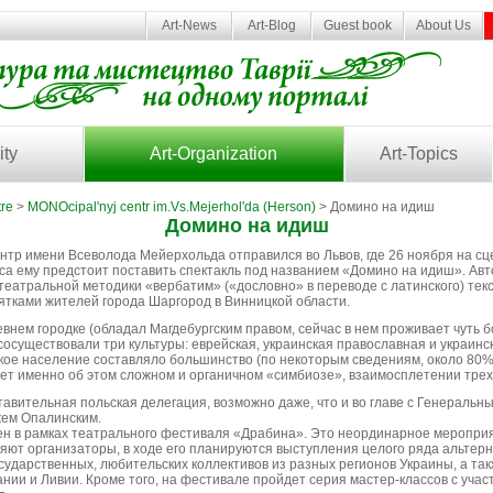
Art-News
Art-Blog
Guest book
About Us
ity
Art-Organization
Art-Topics
re
>
MONOcipal'nyj centr im.Vs.Mejerhol'da (Herson)
> Домино на идиш
Домино на идиш
нтр имени Всеволода Мейерхольда отправился во Львов, где 26 ноября на сц
са ему предстоит поставить спектакль под названием «Домино на идиш». Авто
еатральной методики «вербатим» («дословно» в переводе с латинского) текс
ятками жителей города Шаргород в Винницкой области.
внем городке (обладал Магдебургским правом, сейчас в нем проживает чуть 
осуществовали три культуры: еврейская, украинская православная и украинс
кое население составляло большинство (по некоторым сведениям, около 80
ует именно об этом сложном и органичном «симбиозе», взаимосплетении трех
тавительная польская делегация, возможно даже, что и во главе с Генеральн
жем Опалинским.
ен в рамках театрального фестиваля «Драбина». Это неординарное мероприя
вляют организаторы, в ходе его планируются выступления целого ряда альтер
ударственных, любительских коллективов из разных регионов Украины, а такж
нии и Ливии. Кроме того, на фестивале пройдет серия мастер-классов с уча