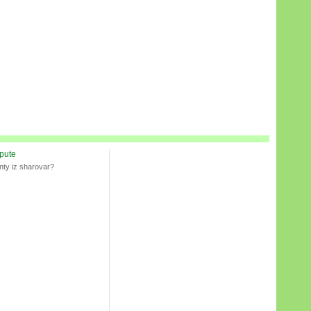
spute
nty iz sharovar?