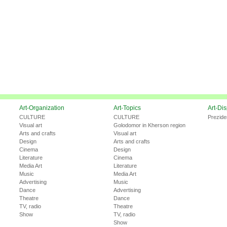
Art-Organization
Art-Topics
Art-Di
CULTURE
CULTURE
Prezide
Visual art
Golodomor in Kherson region
Arts and crafts
Visual art
Design
Arts and crafts
Cinema
Design
Literature
Cinema
Media Art
Literature
Music
Media Art
Advertising
Music
Dance
Advertising
Theatre
Dance
TV, radio
Theatre
Show
TV, radio
Show