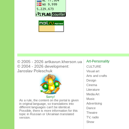
© 2005 - 2026 artkavun.kherson.ua
Art-Personality
© 2004 - 2026 development:
CULTURE
Jaroslav Poleschuk
Visual art
Arts and crafts
Design
Cinema
Literature
Media Art
Sorry!
Music
As a rule, the content on the portal is given
Advertising
in original language, so translations into
different languages can’t be identical.
Dance
Possible, there is more information for this
Theatre
topic in Russian or Ukrainian translated
TV, radio
version.
Show