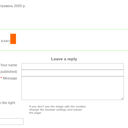
травень 2005 р.
класс
Leave a reply
Your name
e published)
*
Message
 the right.
If you don't see the image with the number,
change the browser settings and reload
the page