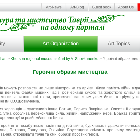
Art-News
Art-Blog
Guest book
About Us
ity
Art-Organization
Art-Topics
l art
>
Kherson regional museum of art by A. Shovkunenko
> Героїчні образи мис
Героїчні образи мистецтва
ів можуть розповісти не лише кінохроніка та архіви. Жива пам'ять війни ві
вши пензель фарби мирних часів, розчерками сухого та жорсткого олівця 
люнки, а також інші твори, присвячені запеклим дням битв та тріумфу п
еї ім. О.О.Шовкуненка.
 херсонців – художників Івана Ботька, Бориса Лавріненка, Олексія Шовкуне
дчутна особлива переконлива сила, живий, напружений нерв. Вражає трип
вареллю руїни розбомбленого Києва.
 пройнято незабутньою пам'яттю дітей війни, бурхливих і драматично-яскра
на, Петрова, Толкунова, Овечкіна, Брусенцова свідчать про силу мистец
вання, створювати точні та ємні образи простих героїв.