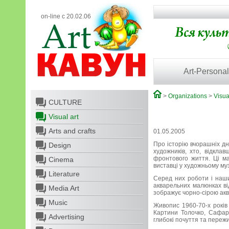
on-line с 20.02.06
Art-Personal
>
Organizations
>
Visua
CULTURE
Visual art
Arts and crafts
01.05.2005
Про історію вчорашніх дн
Design
художників, хто, відкла
фронтового життя. Ці ма
Cinema
виставці у художньому муз
Literature
Серед них роботи і наших
акварельних малюнках ві
Media Art
зображує чорно-сірою ак
Music
Живопис 1960-70-х років
Картини Толочко, Сафаря
Advertising
глибокі почуття та пережи