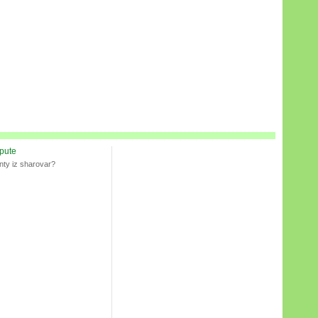
spute
nty iz sharovar?