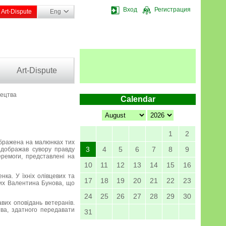
Вход
Регистрация
Art-Dispute
Eng
Art-Dispute
тецтва
Calendar
1
2
дображена на малюнках тих
3
4
5
6
7
8
9
відображав сувору правду
еремоги, представлені на
10
11
12
13
14
15
16
нка. У їхніх олівцевих та
17
18
19
20
21
22
23
тих Валентина Бунова, що
24
25
26
27
28
29
30
вих оповідань ветеранів.
тва, здатного передавати
31