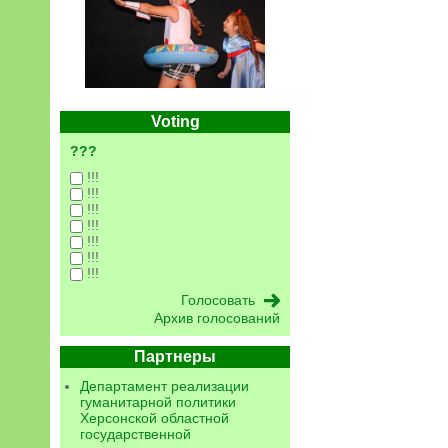
Voting
???
!!!
!!!
!!!
!!!
!!!
!!!
!!!
Архив голосований
Партнеры
Департамент реализации
гуманитарной политики
Херсонской областной
государственной