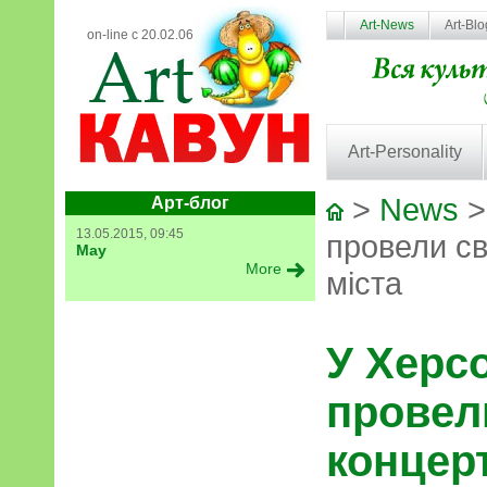
Art-News
Art-Bl
on-line с 20.02.06
Art-Personality
>
News
>
Арт-блог
13.05.2015, 09:45
провели св
May
More
міста
У Херсо
провел
концерт