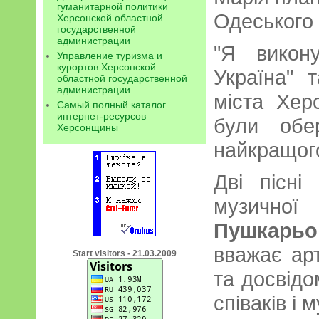
гуманитарной политики
Одеського 
Херсонской областной
государственной
администрации
"Я викон
Управление туризма и
курортов Херсонской
Україна" 
областной государственной
администрации
міста Хер
Самый полный каталог
интернет-ресурсов
були обе
Херсонщины
найкращого
Дві пісні
музичн
Пушкарьо
вважає ар
Start visitors - 21.03.2009
та досвідо
співаків і 