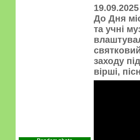
19.09.2025
До Дня мі
та учні м
влаштувал
святкови
заходу пі
вірші, піс