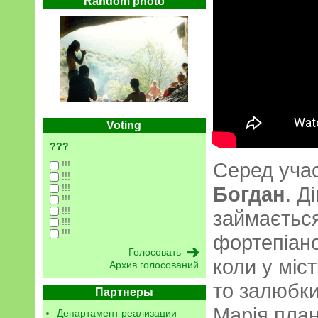
Random photo
Voting
???
Серед уча
!!!
!!!
!!!
Богдан
. Д
!!!
!!!
займається
!!!
!!!
фортепіано
коли у міс
Архив голосований
то залюбки
Партнеры
Марія план
Департамент реализации