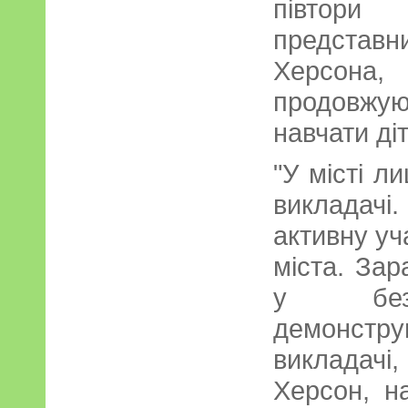
півтори
представн
Херсона,
продовж
навчати ді
"У місті л
викладач
активну уч
міста. За
у безп
демонстру
викладачі,
Херсон, н