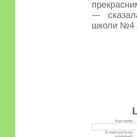
прекрасни
— сказал
школи №4
Your name
E-mail (not to be
published)