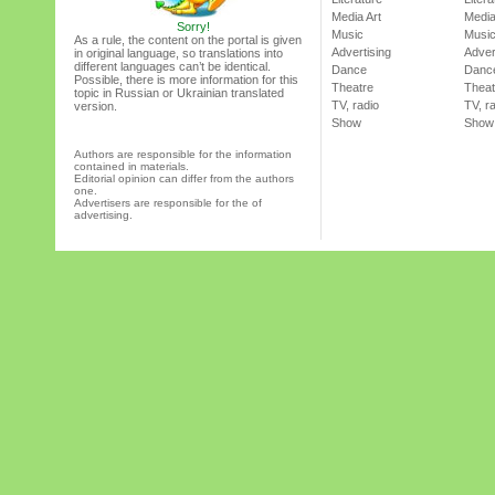
Media Art
Media
Sorry!
Music
Musi
As a rule, the content on the portal is given
Advertising
Adver
in original language, so translations into
different languages can’t be identical.
Dance
Danc
Possible, there is more information for this
Theatre
Theat
topic in Russian or Ukrainian translated
TV, radio
TV, r
version.
Show
Show
Authors are responsible for the information
contained in materials.
Editorial opinion can differ from the authors
one.
Advertisers are responsible for the of
advertising.