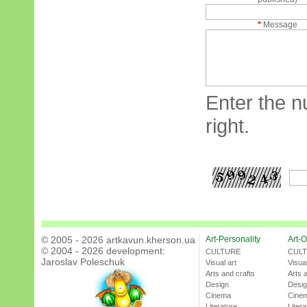
*
Message
Enter the n
right.
© 2005 - 2026 artkavun.kherson.ua
Art-Personality
Art-O
© 2004 - 2026 development:
CULTURE
CUL
Jaroslav Poleschuk
Visual art
Visual
Arts and crafts
Arts 
Design
Desi
Cinema
Cine
Literature
Litera