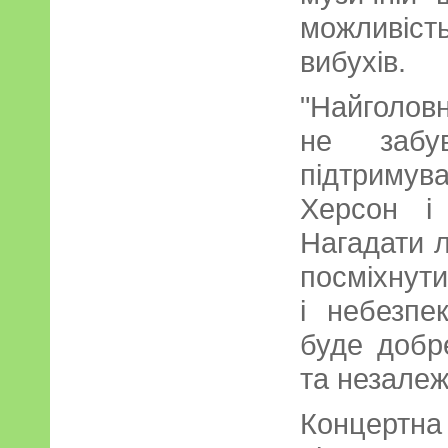
можливіс
вибухів.
"Найголов
не забу
підтриму
Херсон і 
Нагадати л
посміхнути
і небезпе
буде добр
та незалеж
Концертн