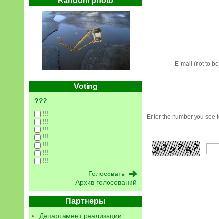
Random photo
E-mail (not to b
Voting
???
!!!
Enter the number you see to
!!!
!!!
!!!
!!!
!!!
!!!
Архив голосований
Партнеры
Департамент реализации