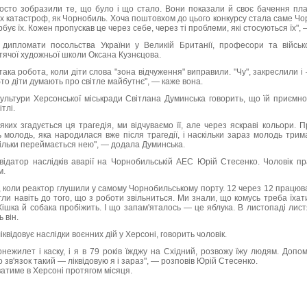
осто зобразили те, що було і що стало. Вони показали й своє бачення пл
их катастроф, як Чорнобиль. Хоча поштовхом до цього конкурсу стала саме Чо
рбує їх. Кожен пропускав це через себе, через ті проблеми, які стосуються їх",
 дипломати посольства України у Великій Британії, професори та військо
тячої художньої школи Оксана Кузнєцова.
ака робота, коли діти слова "зона відчуження" виправили. "Чу", закреслили і 
то діти думають про світле майбутнє", — каже вона.
ультури Херсонської міськради Світлана Думинська говорить, що їй приємно 
ітлі.
 яких згадується ця трагедія, ми відчуваємо її, але через яскраві кольори. 
 молодь, яка народилася вже після трагедії, і наскільки зараз молодь три
кільки переймається нею", — додала Думинська.
відатор наслідків аварії на Чорнобильській АЕС Юрій Стесенко. Чоловік п
м.
к, коли реактор глушили у самому Чорнобильському порту. 12 через 12 працюва
огли навіть до того, що з роботи звільниться. Ми знали, що комусь треба їхат
 Кішка й собака пробіжить. І що запам'яталось — це яблука. В листопаді листя
 він.
квідовує наслідки воєнних дій у Херсоні, говорить чоловік.
онежилет і каску, і я в 79 років їжджу на Східний, розвожу їжу людям. Допом
о зв'язок такий — ліквідовую я і зараз", — розповів Юрій Стесенко.
атиме в Херсоні протягом місяця.