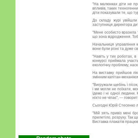
"На малюнках діти не пр
впливів, таких техногенн
діти показували те, що ту
До складу журі увійшли
заступниця директора ди
"Мене особисто вразила т
що зона відродження. Тоб
Начальниця управління к
вони були різні та дуже св
"Навіть у тих роботах, в
конкурсі приймала участь
екологічну проблему, нас
На виставку прийшов лік
змінним капітан-механіко
"Вигружали щебінь і пісо
і ми могли не поїхати, м
їдемо і ні одної людини.
ніхто не чіпає", — говорить
Сьогодні Юрій Стесенко лі
"Мій зять привіз мені бр
прилетіло, розруху. Так щ
Виставка плакатів працюв