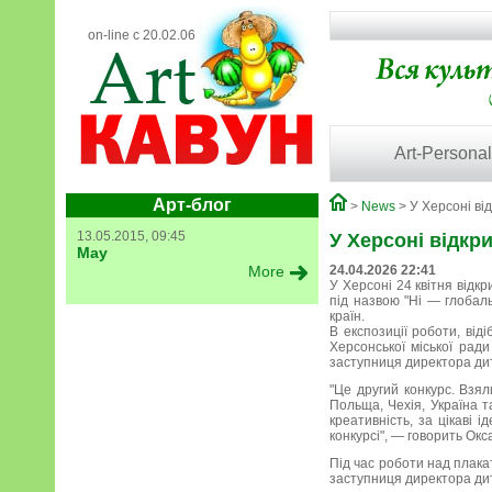
on-line с 20.02.06
Art-Personal
Арт-блог
>
News
> У Херсоні ві
13.05.2015, 09:45
У Херсоні відкр
May
More
24.04.2026 22:41
У Херсоні 24 квітня відк
під назвою "Ні — глобал
країн.
В експозиції роботи, ві
Херсонської міської рад
заступниця директора ди
"Це другий конкурс. Взяли
Польща, Чехія, Україна т
креативність, за цікаві 
конкурсі", — говорить Окс
Під час роботи над плака
заступниця директора дит