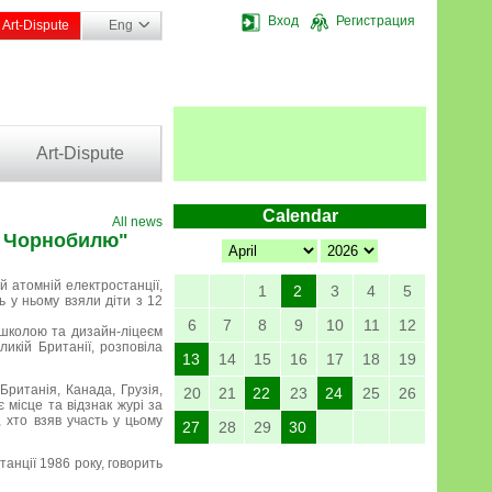
Вход
Регистрация
Art-Dispute
Eng
Art-Dispute
Calendar
All news
у Чорнобилю"
й атомній електростанції,
1
2
3
4
5
 у ньому взяли діти з 12
6
7
8
9
10
11
12
 школою та дизайн-ліцеєм
икій Британії, розповіла
13
14
15
16
17
18
19
 Британія, Канада, Грузія,
20
21
22
23
24
25
26
 місце та відзнак журі за
, хто взяв участь у цьому
27
28
29
30
анції 1986 року, говорить