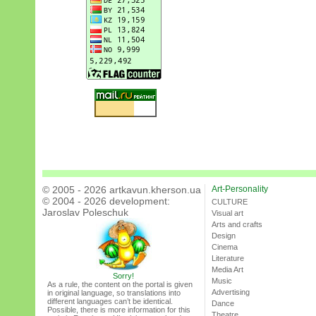
© 2005 - 2026 artkavun.kherson.ua
Art-Personality
© 2004 - 2026 development:
CULTURE
Jaroslav Poleschuk
Visual art
Arts and crafts
Design
Cinema
Literature
Media Art
Sorry!
Music
As a rule, the content on the portal is given
Advertising
in original language, so translations into
different languages can’t be identical.
Dance
Possible, there is more information for this
Theatre