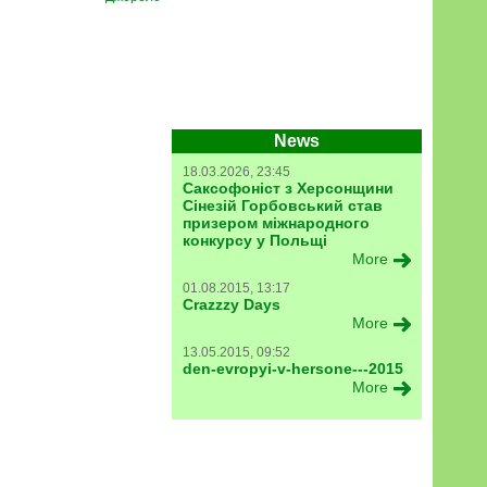
News
18.03.2026, 23:45
Саксофоніст з Херсонщини
Сінезій Горбовський став
призером міжнародного
конкурсу у Польщі
More
01.08.2015, 13:17
Crazzzy Days
More
13.05.2015, 09:52
den-evropyi-v-hersone---2015
More