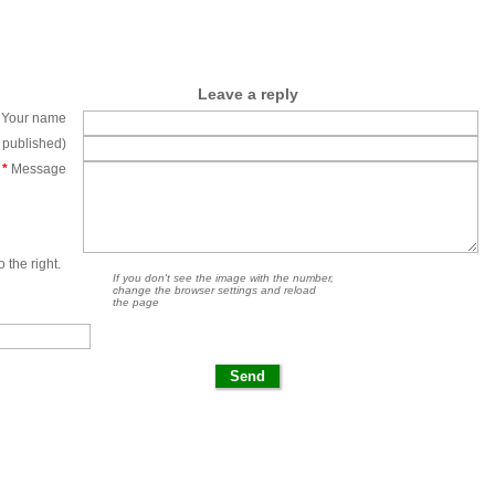
Leave a reply
Your name
e published)
*
Message
 the right.
If you don't see the image with the number,
change the browser settings and reload
the page