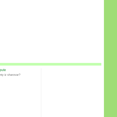
spute
nty iz sharovar?