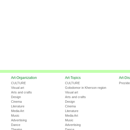
Art-Organization
Art-Topics
Art-Di
CULTURE
CULTURE
Prezide
Visual art
Golodomor in Kherson region
Arts and crafts
Visual art
Design
Arts and crafts
Cinema
Design
Literature
Cinema
Media Art
Literature
Music
Media Art
Advertising
Music
Dance
Advertising
Theatre
Dance