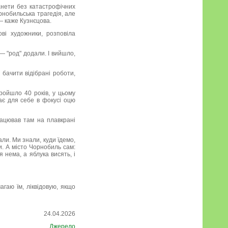
анети без катастрофічних
рнобильська трагедія, але
 — каже Кузнєцова.
ві художники, розповіла
— "род" додали. І вийшло,
бачити відібрані роботи,
Пройшло 40 років, у цьому
має для себе в фокусі оцю
рацював там на плавкрані
ли. Ми знали, куди їдемо,
и. А місто Чорнобиль сам:
 нема, а яблука висять, і
агаю їм, ліквідовую, якщо
24.04.2026
Джерело