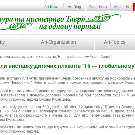
Art-News
Art-Blog
Guest book
About Us
ity
Art-Organization
Art-Topics
дкрили виставку дитячих плакатів "Ні — глобальному Чорнобилю"
или виставку дитячих плакатів "Ні — глобальном
рили виставку плакатів, присвячену 40-вим роковинам вибуху на Чорнобильські
ьному Чорнобилю". Роботи відбирали в рамках міжнародного конкурсу. Участь
дібрані в рамках міжнародного конкурсу, започаткованого дитячою художньою
и в партнерстві з Фондом допомоги Чорнобилю при посольстві України у Вел
тячої художньої школи Оксана Кузнєцова.
 в ньому участь понад 600 дітей з 80 міст, 12 країн світу. Таких, як Велика
а інші. Ми обрали 100 володарів гран-прі, переможців за перше, друге, третє
ідеї. Але, за словами одного з членів журі, для них переможцем став кожний
ана Кузнєцова.
тами діти дізнались про те, що відбулось на Чорнобильській атомній електрост
ячої художньої школи.