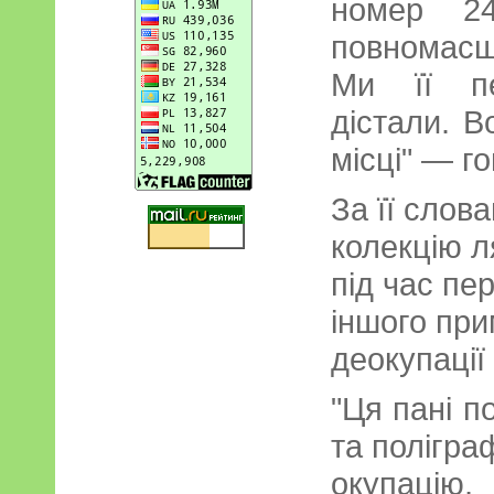
номер 24
повномасш
Ми її пе
дістали. В
місці" — г
За її слов
колекцію л
під час пе
іншого при
деокупації
"Ця пані п
та полігра
окупаці