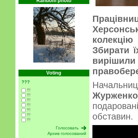
Random photo
Працівни
Херсонськ
колекці
Збирати ї
вирішил
правобе
Voting
???
Начальн
!!!
Журженко
!!!
!!!
подаровані
!!!
!!!
обставин.
!!!
!!!
Архив голосований