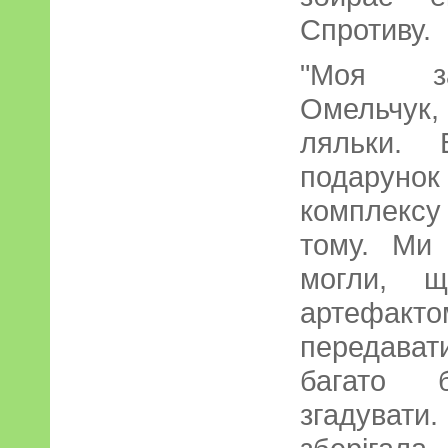
Спротиву.
"Моя за
Омельчук
ляльки. 
подарунок 
комплексу
тому. Ми 
могли, 
артефакт
передават
багато 
згадувати