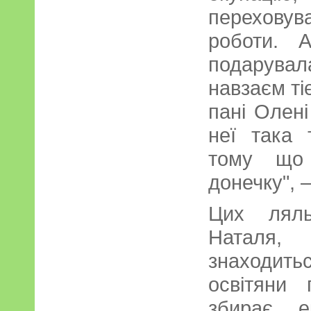
переховув
роботи. 
подарува
навзаєм ті
пані Олен
неї така 
тому що
донечку", 
Цих ляль
Наталя,
знаходит
освітяни
збирає е