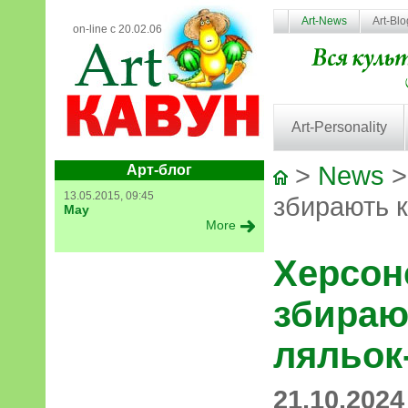
Art-News
Art-Bl
on-line с 20.02.06
Art-Personality
>
News
>
Арт-блог
13.05.2015, 09:45
збирають 
May
More
Херсон
збираю
ляльок
21.10.2024