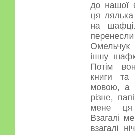
до нашої 
ця лялька
на шафці
перенесли
Омельчук 
іншу шафк
Потім во
книги та 
мовою, а 
різне, пап
мене ця 
Взагалі м
взагалі н