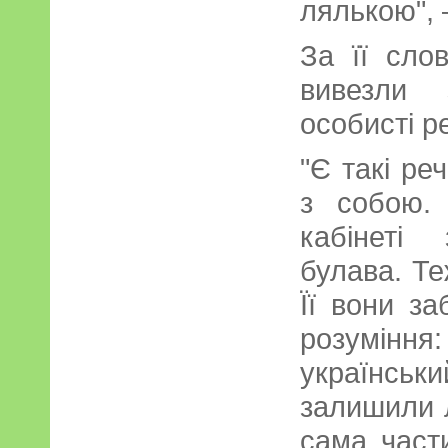
лялькою", 
За її слов
вивезли 
особисті ре
"Є такі реч
з собою.
кабінеті 
булава. Те
Її вони з
розумінн
українсь
залишили 
сама части