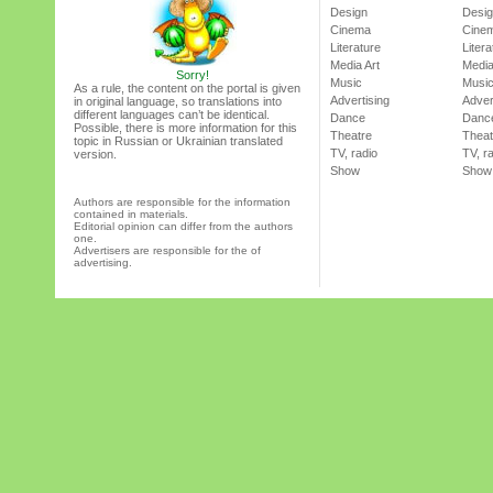
Design
Desi
Cinema
Cine
Literature
Litera
Media Art
Media
Sorry!
Music
Musi
As a rule, the content on the portal is given
Advertising
Adver
in original language, so translations into
different languages can’t be identical.
Dance
Danc
Possible, there is more information for this
Theatre
Theat
topic in Russian or Ukrainian translated
TV, radio
TV, r
version.
Show
Show
Authors are responsible for the information
contained in materials.
Editorial opinion can differ from the authors
one.
Advertisers are responsible for the of
advertising.