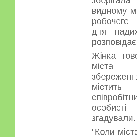
зберігала
видному мі
робочого 
дня нади
розповіда
Жінка гов
міста 
збережен
містить
співробі
особисті
згадували.
"Коли міст