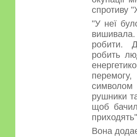
спротиву "
"У неї бул
вишивала
робити. 
робить лю
енергети
перемогу
символо
рушники та
щоб бачили
приходять"
Вона додає