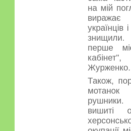
на мій пог
виражає 
українців 
знищили.
перше мі
кабінет"
Журженко.
Також, по
мотанок 
рушники. 
вишиті о
херсонсько
окупації м