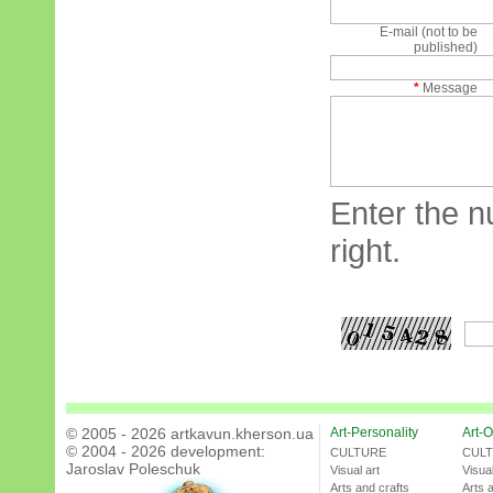
E-mail (not to be
published)
*
Message
Enter the n
right.
© 2005 - 2026 artkavun.kherson.ua
Art-Personality
Art-O
© 2004 - 2026 development:
CULTURE
CUL
Jaroslav Poleschuk
Visual art
Visual
Arts and crafts
Arts 