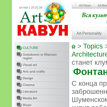
Art-News
Art-Bl
on-line с 20.02.06
Art-Personality
>
Topics
CULTURE
Architectur
Golodomor in Kherson
region
станет кл
Visual art
Фонтан
Arts and crafts
Design
С конца п
Cinema
заброшенн
Literature
Шуменском
Media Art
Music