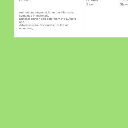
version.
Show
Show
Authors are responsible for the information
contained in materials.
Editorial opinion can differ from the authors
one.
Advertisers are responsible for the of
advertising.