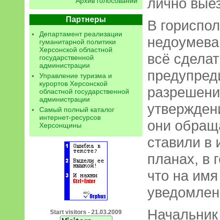
лично вые
Архив голосований
Партнеры
В гориспо
Департамент реализации
недоумева
гуманитарной политики
Херсонской областной
всё сделат
государственной
администрации
предупреди
Управление туризма и
курортов Херсонской
разрешени
областной государственной
администрации
утвержден
Самый полный каталог
интернет-ресурсов
они обращ
Херсонщины
ставили в 
планах, в 
что на имя
уведомлен
Начальник
Start visitors - 21.03.2009