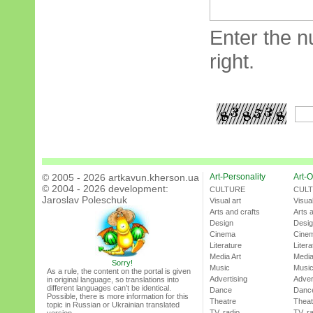
Enter the n
right.
© 2005 - 2026 artkavun.kherson.ua
Art-Personality
Art-O
© 2004 - 2026 development:
CULTURE
CUL
Jaroslav Poleschuk
Visual art
Visual
Arts and crafts
Arts 
Design
Desi
Cinema
Cine
Literature
Litera
Media Art
Media
Sorry!
Music
Musi
As a rule, the content on the portal is given
Advertising
Adver
in original language, so translations into
different languages can’t be identical.
Dance
Danc
Possible, there is more information for this
Theatre
Theat
topic in Russian or Ukrainian translated
TV, radio
TV, r