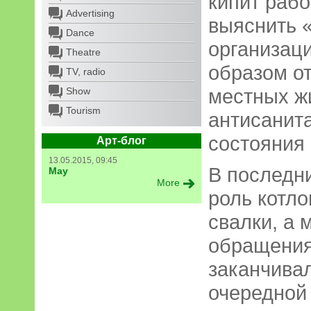
кипит рабо
Advertising
выяснить 
Dance
организац
Theatre
образом о
TV, radio
местных ж
Show
Tourism
антисанит
состояния
Арт-блог
13.05.2015, 09:45
В последн
May
More
роль котло
свалки, а 
обращения
заканчивал
очередной 