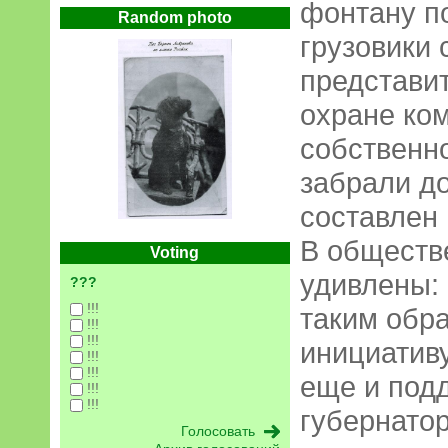
фонтану п
Random photo
грузовики 
представи
охране ко
собственно
забрали д
составлен 
В обществ
Voting
удивлены:
???
!!!
таким обра
!!!
!!!
инициативу
!!!
!!!
еще и под
!!!
!!!
губернато