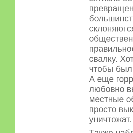
превращен
большинст
склоняются
обществен
правильное
свалку. Хо
чтобы был
А еще гор
любовно в
местные о
просто вык
уничтожат.
Также наб