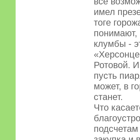
всё возмож
имел през
тоге горож
понимают, 
клумбы - 
«Херсонце
Ротовой. И
пусть пиар
может, в г
станет.
Что касает
благоустро
подсчетам 
закупка и 