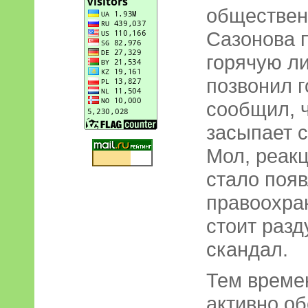
обществен
Сазонова п
горячую л
позвонил 
сообщил, ч
засыпает 
Мол, реакц
стало появ
правоохран
стоит разд
скандал.
Тем време
активно о