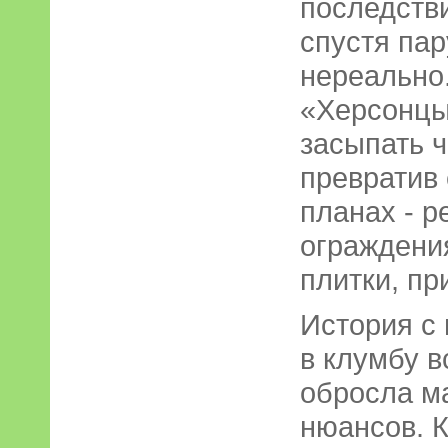
последстви
спустя па
нереально
«Херсонцы
засыпать 
превратив 
планах - р
ограждени
плитки, пр
История с
в клумбу в
обросла м
нюансов. К