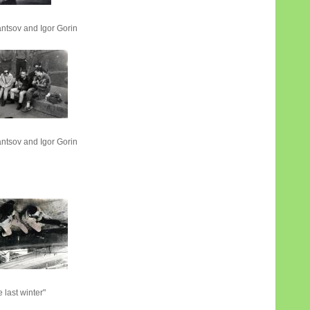
tsov and Igor Gorin
tsov and Igor Gorin
 last winter"