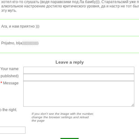
хотел кто-то слушать (водя паравозики под Ла бамбу))). Старательский уже 
алкогольное настроение достигло критического уровня, да и настр не тот бы
эту муть.
Ага, и нам приятно )))
Prijatno, blja)))))))))))))
Leave a reply
Your name
e published)
*
Message
 the right.
If you don't see the image with the number,
change the browser settings and reload
the page