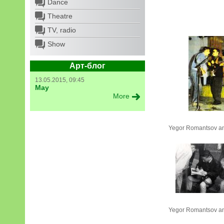
Dance
Theatre
TV, radio
Show
Арт-блог
13.05.2015, 09:45
May
More
Yegor Romantsov an
Yegor Romantsov an