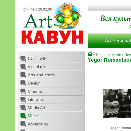
on-line с 20.02.06
Art-Personal
>
People
>
Music
>
Rom
CULTURE
Yegor Romantso
Visual art
Arts and crafts
Design
Cinema
Literature
Media Art
Music
Advertising
Yegor Roma