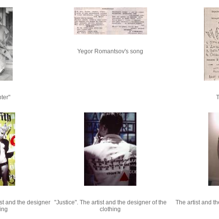
Yegor Romantsov's song
nter"
T
ist and the designer
"Justice". The artist and the designer of the
The artist and th
hing
clothing