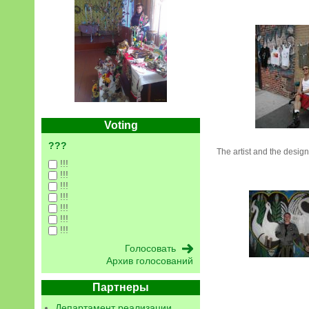
Voting
???
The artist and the design
!!!
!!!
!!!
!!!
!!!
!!!
!!!
Архив голосований
Партнеры
Департамент реализации