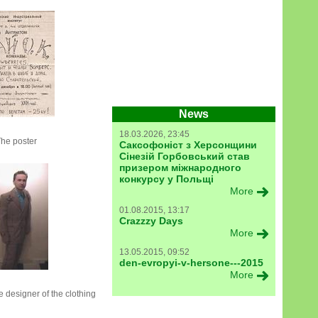
News
18.03.2026, 23:45
he poster
Саксофоніст з Херсонщини
Сінезій Горбовський став
призером міжнародного
конкурсу у Польщі
More
01.08.2015, 13:17
Crazzzy Days
More
13.05.2015, 09:52
den-evropyi-v-hersone---2015
More
e designer of the clothing