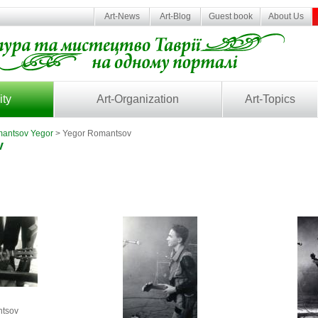
Art-News
Art-Blog
Guest book
About Us
ity
Art-Organization
Art-Topics
antsov Yegor
> Yegor Romantsov
v
ntsov