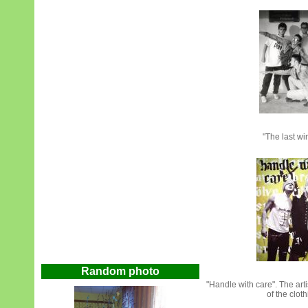
"The last wi
Random photo
"Handle with care". The art
of the clot