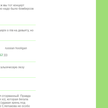
о ж мы тот концерт
ьно надо было бомберсов
рiх о пiв на девьяту, но
russian hooligan
12
))))
тальгическую лезу
ыл оторванный. Правда
 хз), которая бегала
 (эдакая хрень под
же Слепакова не особо