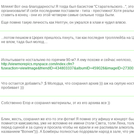
Мляяя! Вот она благодарность! Я тогда был басистом "Старательского...", эт
организовали! И себя последними поставили - типа - престижно! Хотя реал
ставить в конец - они из этой четверки самые сильные тогда были.
Еще помню такую личность как Нептун, он ужрался в хлам и чудил влвсю.
...потом пешком в Цюрих пришлось пхнуть, так как последня тролллейба на Цю
не влом, тада был молод....
Испытываете ностальгию по горячим 90-м? А ему похоже и сейчас неплохо,
http://viewmorepics.myspace.com/index.cfm?
fuseaction=viewImage&friendID=434803337&albumID=459028&imageID=27300
Что остается добавить? ;$ Молодца, что сохранил архив ))) аж на скупую нос
пробивает )))
Собственно Егор и сохранил материалы, эт из его архива все ))
Блин, жесть, сохранил же кто-то эти фотки! Я помню эту афишу и концерт б
помнится камсамолка, уже не вспомню ее имени (толи Света, толи Лена, толи
перед сценой и за сцену и просила чтобы не курили и не распивали алкоголь
названием "Вогник"))). А Бомберы полностью подорвали народ в зале, что у