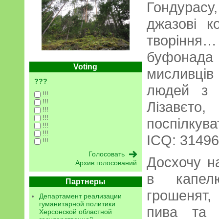
Гондурасу
джазові к
творінн
буфонад
Voting
мисливці
???
людей з 
!!!
!!!
Лізавєт
!!!
!!!
поспілкува
!!!
!!!
ICQ: 3149
!!!
Досхочу н
Архив голосований
в капел
Партнеры
грошенят,
Департамент реализации
гуманитарной политики
пива та 
Херсонской областной