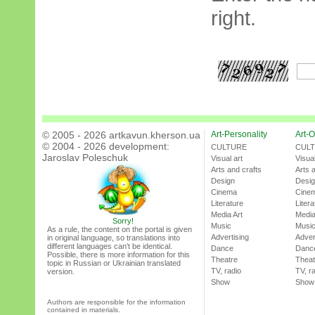
right.
© 2005 - 2026 artkavun.kherson.ua
Art-Personality
Art-O
© 2004 - 2026 development:
CULTURE
CUL
Jaroslav Poleschuk
Visual art
Visual
Arts and crafts
Arts 
Design
Desi
Cinema
Cine
Literature
Litera
Media Art
Media
Sorry!
Music
Musi
As a rule, the content on the portal is given
Advertising
Adver
in original language, so translations into
different languages can’t be identical.
Dance
Danc
Possible, there is more information for this
Theatre
Theat
topic in Russian or Ukrainian translated
TV, radio
TV, r
version.
Show
Show
Authors are responsible for the information
contained in materials.