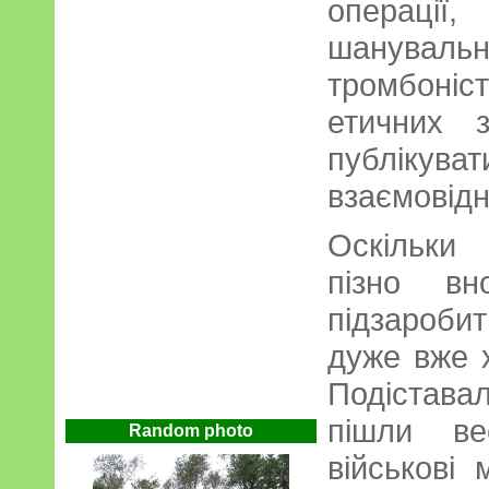
операц
шануваль
тромбоні
етичних 
публікув
взаємовідн
Оскільки
пізно вн
підзароб
дуже вже х
Подістава
пішли ве
Random photo
військові