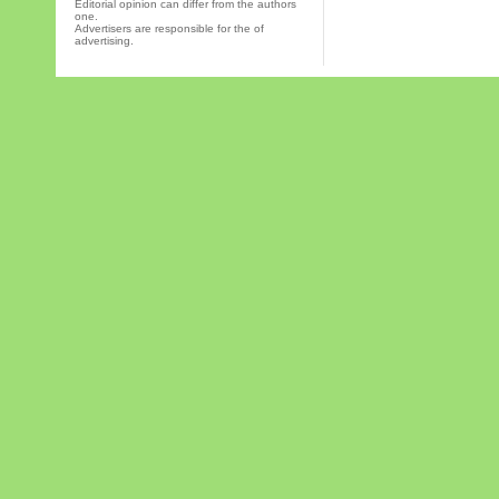
Editorial opinion can differ from the authors
one.
Advertisers are responsible for the of
advertising.