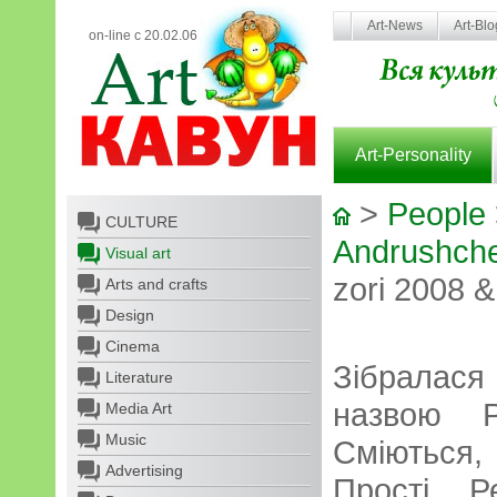
Art-News
Art-Bl
on-line с 20.02.06
Art-Personality
>
People
CULTURE
Andrushch
Visual art
zori 2008 
Arts and crafts
Design
Cinema
Зібралася 
Literature
назвою P
Media Art
Music
Сміються
Advertising
Прості Ре