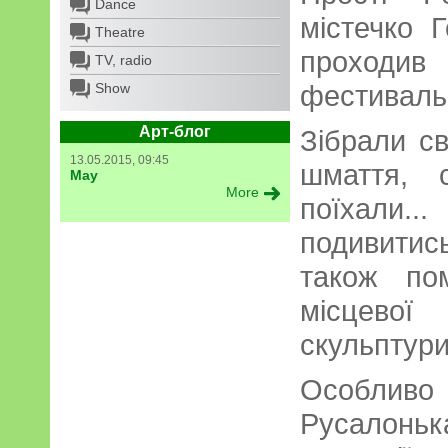
Dance
містечко 
Theatre
проходив
TV, radio
фестиваль
Show
Арт-блог
Зібрали с
13.05.2015, 09:45
шмаття, 
May
More
поїхали..
подивити
також по
місцево
скульптур
Особлив
Русалонь