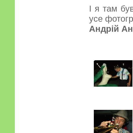
І я там бу
усе фотог
Андрій А