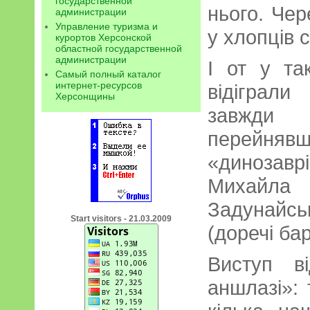
государственной
нього. Чер
администрации
Управление туризма и
у хлопців 
курортов Херсонской
областной государственной
администрации
І от у та
Самый полный каталог
интернет-ресурсов
відіграл
Херсонщины
завжди 
перейня
«динозавр
Михай
Задунайс
Start visitors - 21.03.2009
(доречі ба
Виступ в
аншлазі»: 