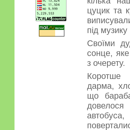
кілька на
цуцик та к
виписува
під музику
Своїми ду
сонце, яке
з очерету.
Коротше 
дарма, хл
що бараб
довелося
автобус
поверталис