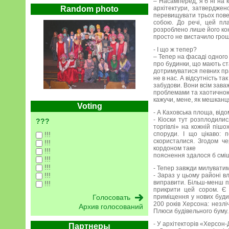
– Насамперед, я б ні на 
Random photo
архітектури, затверджен
перевищувати трьох повер
собою. До речі, цей пл
розроблено лише його ко
просто не вистачило гро
- І що ж тепер?
– Тепер на фасаді одного
про будинки, що мають ст
дотримуватися певних прав
не в нас. А відсутність та
забудови. Вони всім зава
проблемами та хаотичною 
кажучи, мене, як мешканц
Voting
- А Каховська площа, відо
- Кіоски тут розплодилис
???
торгівлі» на кожній пішо
!!!
споруди. І що цікаво: 
скористалися. Згодом че
!!!
кордоном таке
!!!
пояснення здалося б сміш
!!!
!!!
- Тепер завжди милувати
!!!
- Зараз у цьому районі в
виправити. Більш-менш п
!!!
прикрити цей сором. Є 
приміщення у нових буди
200 років Херсона: незл
Архив голосований
Плюси будівельного буму.
- У архітекторів «Херсон
Партнеры