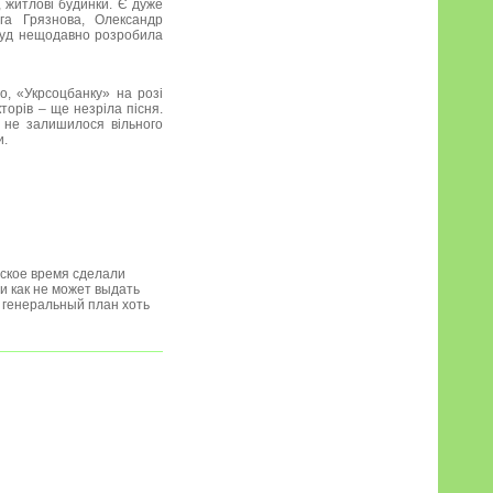
, житлові будинки. Є дуже
ьга Грязнова, Олександр
муд нещодавно розробила
о, «Укрсоцбанку» на розі
торів – ще незріла пісня.
н не залишилося вільного
и.
тское время сделали
ни как не может выдать
т генеральный план хоть