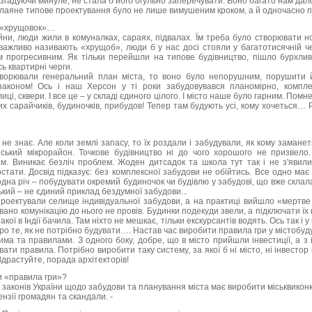
 згадуючи минуле, не стала б його огульно заперечувати. Воно багато нам дал
облаяне типове проектування було не лише вимушеним кроком, а й одночасно 
о «хрущовок»…
ійни, люди жили в комуналках, сараях, підвалах. Їм треба було створювати 
еважливо називають «хрущоб», люди б у нас досі стояли у багатотисячній че
 прогресивним. Як тільки перейшли на типове будівництво, пішло бурхлив
ь квартирні черги.
створювали генеральний план міста, то воно було непорушним, порушити й
аконом! Ось і наш Херсон у ті роки забудовувався планомірно, компле
ці, сквери. І все це – у складі єдиного цілого. І місто наше було гарним. Помн
х сарайчиків, будиночків, прибудов! Тепер там будують усі, кому хочеться…
у не знає. Але коли землі запасу, то їх роздали і забудували, як кому заман
йський мікрорайон. Точкове будівництво ні до чого хорошого не призвело
м. Виникає безліч проблем. Жоден дитсадок та школа тут так і не з'явилис
тати. Досвід підказує: без комплексної забудови не обійтись. Все одно має
дна річ – побудувати окремий будиночок чи будівлю у забудові, що вже склала
ький – не єдиний приклад бездумної забудови...
роектували селище індивідуальної забудови, а на практиці вийшло «мертве 
ано комунікацію до нього не провів. Будинки подекуди звели, а підключати їх 
кої в Індії бачила. Там ніхто не мешкає, тільки екскурсантів водять. Ось так і у
ро те, як не потрібно будувати…. Настав час виробити правила гри у містобуду
има та правилами. З одного боку, добре, що в місто прийшли інвестиції, а з 
ти правила. Потрібно виробити таку систему, за якої б ні місто, ні інвестор
растуйте, порада архітекторів!
и «правила гри»?
і законів України щодо забудови та планування міста має виробити міськвикон
нзії громадян та скандали. -