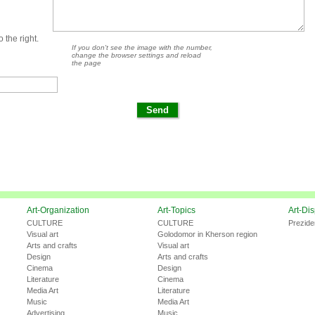
 the right.
If you don't see the image with the number,
change the browser settings and reload
the page
Art-Organization
Art-Topics
Art-Di
CULTURE
CULTURE
Prezide
Visual art
Golodomor in Kherson region
Arts and crafts
Visual art
Design
Arts and crafts
Cinema
Design
Literature
Cinema
Media Art
Literature
Music
Media Art
Advertising
Music