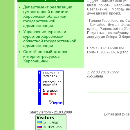
– Дуже. Завантажені усі.
цікаві роботи, наприкл
Департамент реализации
Степаненко… Молодь не 
гуманитарной политики
дуже цікавий проект.
Херсонской областной
государственной
- Галино Георгіївно, які 
- Звичайно, будівлі фір
администрации
вулиць Радянської та 21 
Управление туризма и
Подивіться, як забудову
курортов Херсонской
доступу до Дніпра. З берег
областной государственной
администрации
Софія СЕРЕБРЯКОВА
Самый полный каталог
Гривня, 2007-08-16 (стор.
интернет-ресурсов
Херсонщины
1. 22.03.2010 15:29
Людмила
Start visitors - 21.03.2009
E-mail (not to b