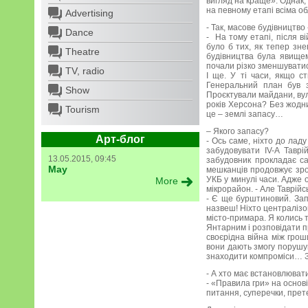
вигляд на краще». Однак,
на певному етапі всіма 
Advertising
- Так, масове будівництв
Dance
- На тому етапі, після в
було б тих, як тепер зн
Theatre
будівництва була явищем
почали різко зменшуватис
TV, radio
І ще. У ті часи, якщо 
Генеральний план був з
Show
Проєктували майдани, вули
років Херсона? Без жодни
Tourism
це – землі запасу…
– Якого запасу?
Арт-блог
- Ось саме, ніхто до лад
забудовувати ІV-А Таврі
13.05.2015, 09:45
забудовник прокладає са
May
мешканців продовжує зрос
УКБ у минулі часи. Адже о
More
мікрорайон. - Але Таврійс
- Є ще бурштиновий. Зап
назвеш! Ніхто централізов
місто-примара. Я колись та
Янтарним і розповідати п
своєрідна війна між грош
вони дають змогу порушува
знаходити компроміси… Зд
- А хто має встановлюват
- «Правила гри» на основ
питання, суперечки, прете