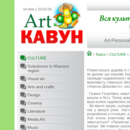
on-line с 20.02.06
Art-Personal
>
Topics
>
CULTURE
>
CULTURE
Golodomor in Kherson
region
Повертаєшся додому зі стол
як далеко ще нашому Херс
Visual art
приїжджі надивлялися і м
можливість з'явилася. Мо
Arts and crafts
«Херсон-Діпромісто», за
- Галино Георгіївно, кажу
Design
канули в Лету. Тепер кож
ваші колеги задоволені з
Cinema
- Ви маєте рацію, сьогод
ніж у минулі роки. Наст
Literature
розробляли у столицях, а
Але епоха аскетизму ми
Media Art
звертається? «Проектую 
папері. Ми повинні разо
Music