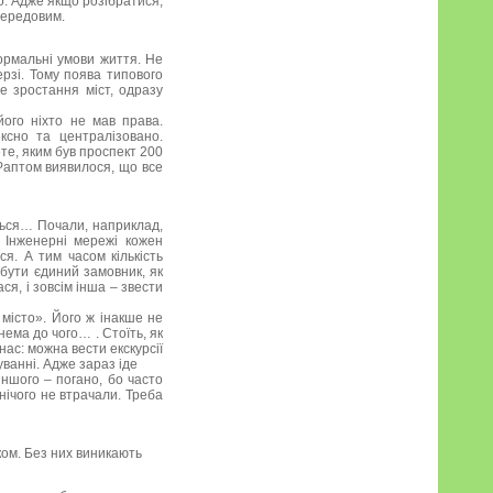
о. Адже якщо розібратися,
передовим.
нормальні умови життя. Не
рзі. Тому поява типового
е зростання міст, одразу
ого ніхто не мав права.
ксно та централізовано.
ете, яким був проспект 200
 Раптом виявилося, що все
еться… Почали, наприклад,
. Інженерні мережі кожен
я. А тим часом кількість
 бути єдиний замовник, як
ся, і зовсім інша – звести
місто». Його ж інакше не
нема до чого… . Стоїть, як
 нас: можна вести екскурсії
ванні. Адже зараз іде
іншого – погано, бо часто
 нічого не втрачали. Треба
ком. Без них виникають