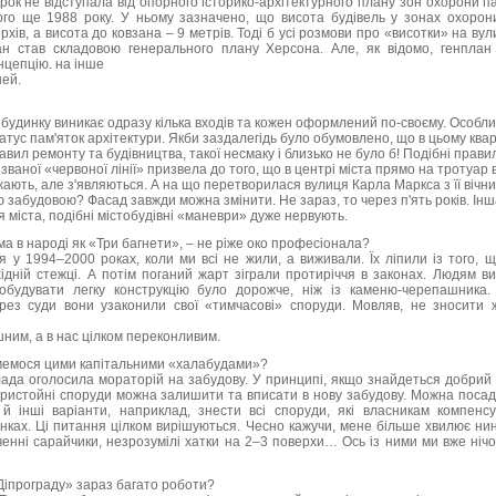
крок не відступала від опорного історико-архітектурного плану зон охорони п
ого ще 1988 року. У ньому зазначено, що висота будівель у зонах охорон
хів, а висота до ковзана – 9 метрів. Тоді б усі розмови про «висотки» на вул
ан став складовою генерального плану Херсона. Але, як відомо, генплан
нцепцію. на інше
шей.
 будинку виникає одразу кілька входів та кожен оформлений по-своєму. Особли
атус пам'яток архітектури. Якби заздалегідь було обумовлено, що в цьому ква
ил ремонту та будівництва, такої несмаку і близько не було б! Подібні правил
к званої «червоної лінії» призвела до того, що в центрі міста прямо на тротуар 
жають, але з'являються. А на що перетворилася вулиця Карла Маркса з її віч
забудовою? Фасад завжди можна змінити. Не зараз, то через п'ять років. Інша
я міста, подібні містобудівні «маневри» дуже нервують.
ма в народі як «Три багнети», – не ріже око професіонала?
я у 1994–2000 роках, коли ми всі не жили, а виживали. Їх ліпили із того, 
хідній стежці. А потім поганий жарт зіграли протиріччя в законах. Людям ви
побудувати легку конструкцію було дорожче, ніж із каменю-черепашника.
рез суди вони узаконили свої «тимчасові» споруди. Мовляв, не зносити 
ним, а в нас цілком переконливим.
мемося цими капітальними «халабудами»?
лада оголосила мораторій на забудову. У принципі, якщо знайдеться добрий
ристойні споруди можна залишити та вписати в нову забудову. Можна посад
й інші варіанти, наприклад, знести всі споруди, які власникам компенс
нках. Ці питання цілком вирішуються. Чесно кажучи, мене більше хвилює ни
іченні сарайчики, незрозумілі хатки на 2–3 поверхи… Ось із ними ми вже ні
-Діпрограду» зараз багато роботи?