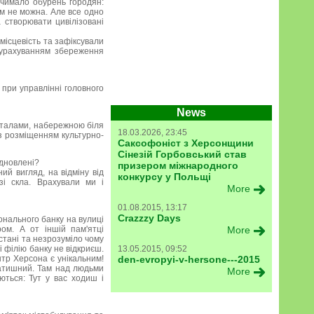
 чимало обурень городян:
ам не можна. Але все одно
 створювати цивілізовані
місцевість та зафіксували
 урахуванням збереження
 при управлінні головного
News
рталами, набережною біля
18.03.2026, 23:45
 з розміщенням культурно-
Саксофоніст з Херсонщини
Сінезій Горбовський став
ідновлені?
призером міжнародного
ий вигляд, на відміну від
конкурсу у Польщі
зі скла. Врахували ми і
More
01.08.2015, 13:17
Crazzzy Days
онального банку на вулиці
ром. А от іншій пам'ятці
More
стані та незрозуміло чому
лі філію банку не відкриєш.
13.05.2015, 09:52
нтр Херсона є унікальним!
den-evropyi-v-hersone---2015
затишний. Там над людьми
More
ються: Тут у вас ходиш і