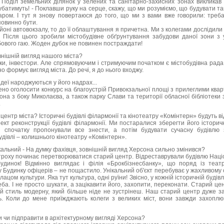
х. Поділ земельних ділянок у зелених та санітарно-захисних зонах викликав
убатимуть! - Поклавши руку на серце, скажу, що ми розуміємо, що будувати т
аром. І тут я знову повертаюся до того, що ми з вами вже говорили: треба
повинно бути.
оні автовокзалу, то до її облаштування я причетна. Ми з колегами дослідили 
. Після цього зробили містобудівне обґрунтування забудови даної зони з
бового гаю. Жоден дубок не повинен постраждати!
внішній вигляд нашого міста?
ики, інвестори. Але спрямовуючим і стримуючим початком є ​​містобудівна рада
о формує вигляд міста. До речі, я до нього входжу.
і ідеї народжуються у його надрах...
но оголосити конкурс на благоустрій Привокзальної площі з прилеглими ква
сона з боку Миколаєва, а також парку Слави та території обласної бібліотеки
.
центр міста? Історичні будівлі філармонії та кінотеатру «Комінтерн» будуть в
ект реконструкції будівлі філармонії. Ми постаралися зберегти його історичн
і спочатку пропонували все знести, а потім будувати сучасну будівлю 
удівлі – колишнього кінотеатру «Комінтерн».
альний - На думку фахівця, зовнішній вигляд Херсона сильно змінився?
отроху починає перетворюватися старий центр. Відреставрували будівлю Наці
удинок! Відмінно виглядає і філія «Брокбізнесбанку», що поряд із теат
 Будинку офіцерів – не пощастило. Унікальний об'єкт перебуває у жахливому 
ом культури. Яка тут культура, одні руїни! Звісно, ​​у кожній історичній будів
ба. І не просто шукати, а зацікавити його, захопити, переконати. Старий це
ний стиль модерну, який більше ніде не зустрінеш. Наш старий центр дуже 
ь. Коли до мене приїжджають колеги з великих міст, вони завжди захоплю
и чи підправити в архітектурному вигляді Херсона?