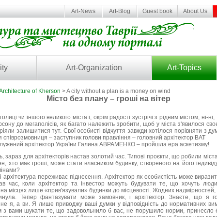
Art-News
Art-Blog
Guest book
About Us
ity
Art-Organization
Art-Topics
Architecture of Kherson
> A city without a plan is a money on wind
Місто без плану – гроші на вітер
иці чи іншого великого міста і, окрім радості зустрічі з рідним містом, ні-ні,
ону до мегаполісів, як багато належить зробити, щоб у міста з'явилося св
ріяли залишитися тут. Свої особисті відчуття завжди хотілося порівняти з ду
я співрозмовниця – заступник голови правління – головний архітектор ВАТ
служений архітектор України Галина АВРАМЕНКО – пройшла ера аскетизму!
ть, зараз для архітекторів настав золотий час. Типові проєкти, що робили міс
ен, хто має гроші, може стати власником будинку, створеного на його індив
мінами?
ні архітектура переживає піднесення. Архітектор як особистість може вирази
ав час, коли архітектор та інвестор можуть будувати те, що хочуть люд
 на місцях лише «прив'язували» будинки до місцевості. Жодних надмірностей, н
нула. Тепер фантазувати може замовник, і архітектор. Знаєте, що я 
не я, а ви. Я лише приводжу ваші думки у відповідність до нормативних ви
м з вами шукати те, що задовольнило б вас, не порушило норми, принесло бл