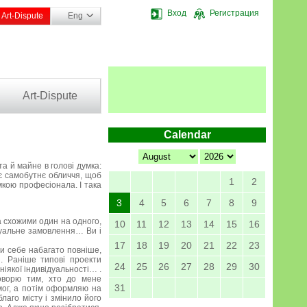
Вход
Регистрация
Art-Dispute
Eng
Art-Dispute
Calendar
 та й майне в голові думка:
оє самобутнє обличчя, щоб
1
2
мкою професіонала. І така
3
4
5
6
7
8
9
та схожими один на одного,
10
11
12
13
14
15
16
ідуальне замовлення… Ви і
17
18
19
20
21
22
23
ти себе набагато повніше,
и. Раніше типові проекти
24
25
26
27
28
29
30
іякої індивідуальності… .
говорю тим, хто до мене
31
мог, а потім оформляю на
аго місту і змінило його