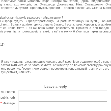
 Проектуємо банки, магазини, кафе, центри зайнятості, церкви, підприємства
ад таких архітекторів, як Олександр Джаламага, Ніна Славашевич, Ол
перестає дивувати. Пропонують проекти – просто охаєш! Ось Оксана Мах
будівлі останніх років вважаєте найвдалішими?
ми «Профі-аудит», «Кредитпромбанку», «Промінвестбанку» на вулиці Горьког
січня… Вдалих архітектурних рішень багато. І все ж таки, Херсон для архітек
ється наше місто, і як би воно могло розвиватися. Практично для городя
ів річки пішла промисловість, замість неї тут могли б з'явитися парки та сквер
 11)
Я уже 4 года пытаюсь приватизировать свой двор. Мои родители ещё в сове
захват в 48 м кв.Из за этого захвата архитектор по Комсомольскому району 
мне решение. Говорит, что должен посмотреть генеральный план. А он , это
существует, или нет?
Leave a reply
Your name
e published)
*
Message