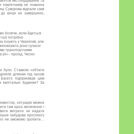
ам'яток містобудування та
и пам'ятників не повинна
иці Суворова відпали самі
 до кінця не завершено,
во боляче, коли йдеться
рталі потрібно
а існують у Чернігові, але
виповзають різні сучасні
ними транспортними
 річ – проїзд. Чесно
що було. Ставили «об'єкти
діляли ділянки під часові
 Багато підприємців цим
ж капітальні будинки? За
 інвестор, ситуацію можна
ити там щось величезне і
увати витрати чи надати
нішня забудова проспекту
чого не зможемо зробити…