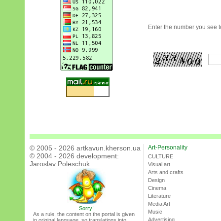
Enter the number you see to
© 2005 - 2026 artkavun.kherson.ua
Art-Personality
© 2004 - 2026 development:
CULTURE
Jaroslav Poleschuk
Visual art
Arts and crafts
Design
Cinema
Literature
Media Art
Sorry!
Music
As a rule, the content on the portal is given
Advertising
in original language, so translations into