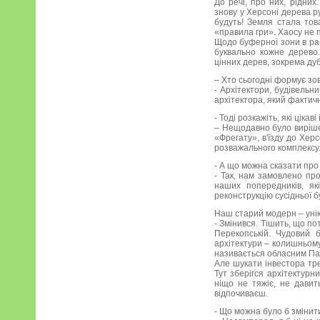
До речі, про них, рідни
знову у Херсоні дерева р
будуть! Земля стала тов
«правила гри». Хаосу не 
Щодо буферної зони в рай
буквально кожне дерево
цінних дерев, зокрема ду
– Хто сьогодні формує зо
- Архітектори, будівельн
архітектора, який фактичн
- Тоді розкажіть, які цікав
– Нещодавно було виріше
«Фрегату», в'їзду до Хер
розважального комплексу
- А що можна сказати про 
- Так, нам замовлено про
наших попередників, як
реконструкцію сусідньої б
Наш старий модерн – унік
- Змінився. Тішить, що п
Перекопській. Чудовий б
архітектури – колишньому
називається обласним Палац
Але шукати інвестора тре
Тут зберігся архітектур
ніщо не тяжіє, не давит
відпочиваєш.
- Що можна було б змінит