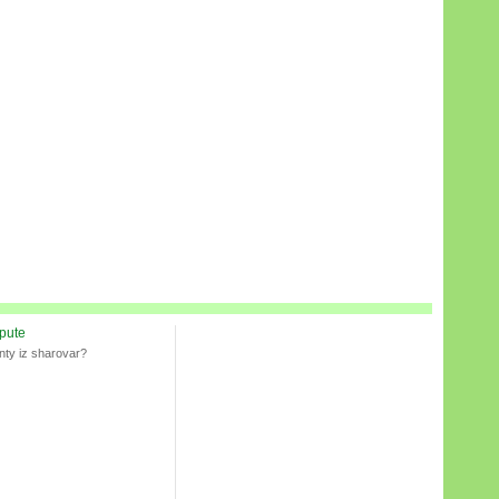
spute
nty iz sharovar?