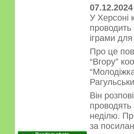
07.12.2024
У Херсоні 
проводить 
іграми для
Про це по
“Вгору” ко
“Молодіжк
Рагульськи
Він розпові
проводять 
неділю. Пр
за посила