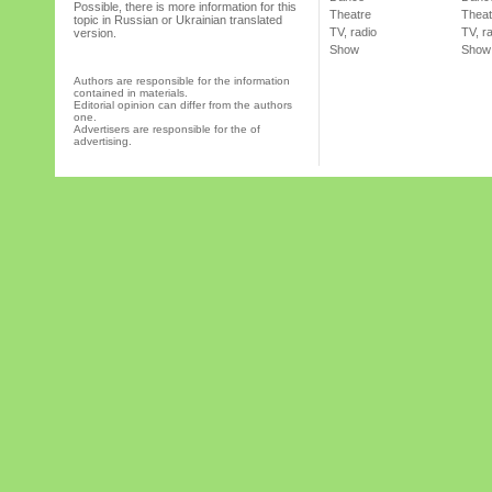
Possible, there is more information for this
Theatre
Theat
topic in Russian or Ukrainian translated
TV, radio
TV, r
version.
Show
Show
Authors are responsible for the information
contained in materials.
Editorial opinion can differ from the authors
one.
Advertisers are responsible for the of
advertising.