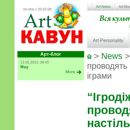
Art-News
Art-Bl
on-line с 20.02.06
Art-Personality
>
News
>
Арт-блог
13.05.2015, 09:45
проводять 
May
More
іграми
“Ігроді
проводя
настіл