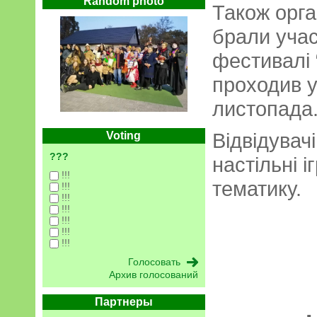
Random photo
Також орга
брали учас
фестивалі 
проходив у
листопада
Відвідувач
Voting
???
настільні і
!!!
тематику.
!!!
!!!
!!!
!!!
!!!
!!!
Архив голосований
Партнеры