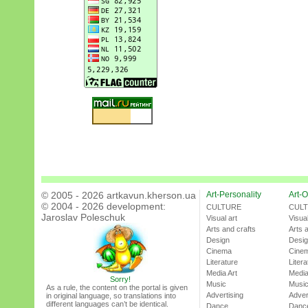
© 2005 - 2026 artkavun.kherson.ua
Art-Personality
Art-O
© 2004 - 2026 development:
CULTURE
CUL
Jaroslav Poleschuk
Visual art
Visual
Arts and crafts
Arts 
Design
Desi
Cinema
Cine
Literature
Litera
Media Art
Media
Sorry!
Music
Musi
As a rule, the content on the portal is given
Advertising
Adver
in original language, so translations into
different languages can’t be identical.
Dance
Danc