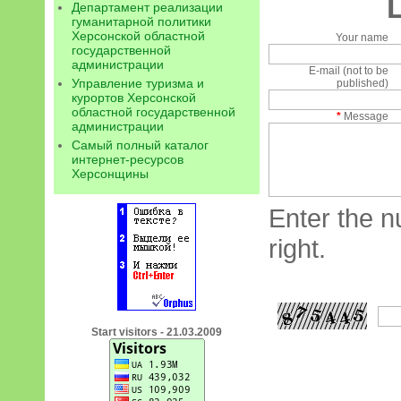
Департамент реализации
гуманитарной политики
Херсонской областной
Your name
государственной
администрации
E-mail (not to be
Управление туризма и
published)
курортов Херсонской
областной государственной
*
Message
администрации
Самый полный каталог
интернет-ресурсов
Херсонщины
Enter the n
right.
Start visitors - 21.03.2009