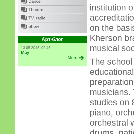
Dance
institution o
Theatre
accreditati
TV, radio
on the basi
Show
Kherson br
Арт-блог
musical soc
13.05.2015, 09:45
May
More
The school 
educational 
preparation
musicians. 
studies on 
piano, orch
orchestral 
drums, nati