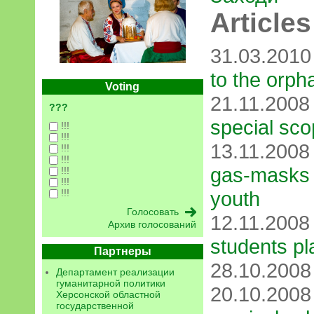
Articles
31.03.201
to the orph
Voting
21.11.2008
???
special sc
!!!
!!!
13.11.200
!!!
!!!
gas-masks 
!!!
!!!
youth
!!!
12.11.200
Архив голосований
students pl
Партнеры
28.10.200
Департамент реализации
гуманитарной политики
20.10.200
Херсонской областной
государственной