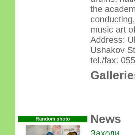
the academi
conducting,
music art o
Address: U
Ushakov Str
tel./fax: 0
Gallerie
News
Random photo
Заходи