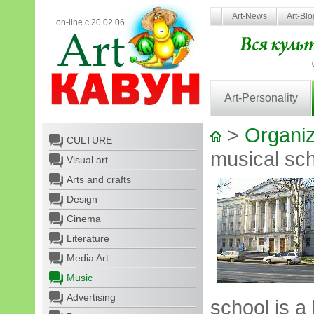
Art-News
Art-Bl
on-line с 20.02.06
Art-Personality
>
Organiz
CULTURE
musical sc
Visual art
Arts and crafts
Design
Cinema
Literature
Media Art
Music
Advertising
school is a