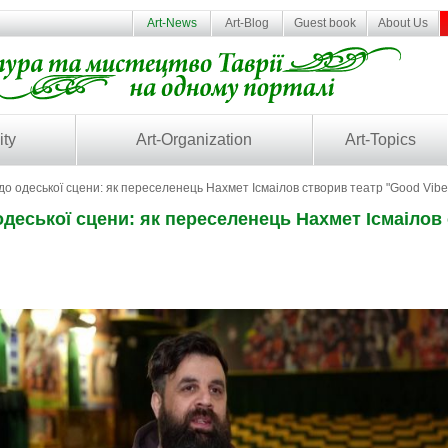
Art-News
Art-Blog
Guest book
About Us
ity
Art-Organization
Art-Topics
до одеської сцени: як переселенець Нахмет Ісмаілов створив театр "Good Vibe
одеської сцени: як переселенець Нахмет Ісмаілов