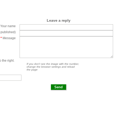
Leave a reply
Your name
e published)
*
Message
 the right.
If you don't see the image with the number,
change the browser settings and reload
the page