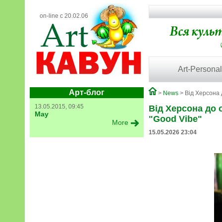
on-line с 20.02.06
Art-Personal
Арт-блог
>
News
> Від Херсона 
13.05.2015, 09:45
Від Херсона до 
May
"Good Vibe"
More
15.05.2026 23:04