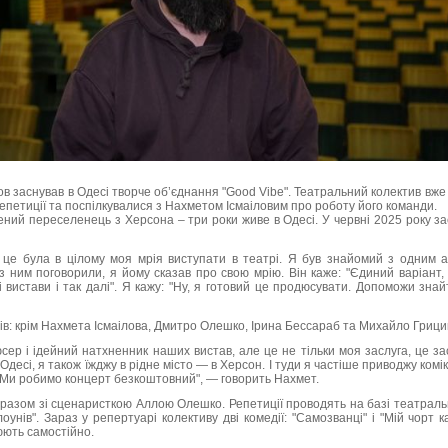
в заснував в Одесі творче об’єднання "Good Vibe". Театральний колектив вже
репетиції та поспілкувалися з Нахметом Ісмаіловим про роботу його команди.
ний переселенець з Херсона – три роки живе в Одесі. У червні 2025 року з
о це була в цілому моя мрія виступати в театрі. Я був знайомий з одним 
 ним поговорили, я йому сказав про свою мрію. Він каже: "Єдиний варіант, 
 вистави і так далі". Я кажу: "Ну, я готовий це продюсувати. Допоможи знай
рів: крім Нахмета Ісмаілова, Дмитро Олешко, Ірина Бессараб та Михайло Грици
сер і ідейний натхненник наших вистав, але це не тільки моя заслуга, це зас
 Одесі, я також їжджу в рідне місто — в Херсон. І туди я частіше приводжу комі
 Ми робимо концерт безкоштовний", — говорить Нахмет.
є разом зі сценаристкою Аллою Олешко. Репетиції проводять на базі театраль
оунів". Зараз у репертуарі колективу дві комедії: "Самозванці" і "Мій чорт к
юють самостійно.