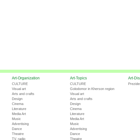
Art-Organization
Art-Topics
Art-Di
CULTURE
CULTURE
Prezide
Visual art
Golodomor in Kherson region
Arts and crafts
Visual art
Design
Arts and crafts
Cinema
Design
Literature
Cinema
Media Art
Literature
Music
Media Art
Advertising
Music
Dance
Advertising
Theatre
Dance
TV, radio
Theatre