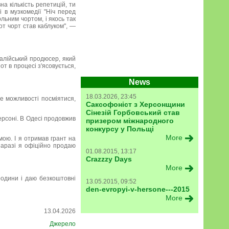
а кількість репетицій, ти
і в музкомедії "Ніч перед
льним чортом, і якось так
от чорт став каблуком", —
італійський продюсер, який
 от в процесі з'ясовується,
News
18.03.2026, 23:45
ше можливості посміятися,
Саксофоніст з Херсонщини
Сінезій Горбовський став
рсоні. В Одесі продовжив
призером міжнародного
конкурсу у Польщі
More
мою. І я отримав грант на
наразі я офіційно продаю
01.08.2015, 13:17
Crazzzy Days
More
родини і даю безкоштовні
13.05.2015, 09:52
den-evropyi-v-hersone---2015
More
13.04.2026
Джерело