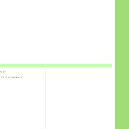
spute
nty iz sharovar?