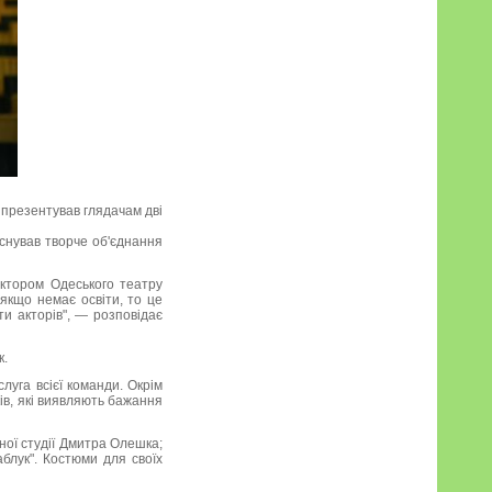
 презентував глядачам дві
аснував творче об'єднання
актором Одеського театру
якщо немає освіти, то це
ти акторів", — розповідає
к.
луга всієї команди. Окрім
ків, які виявляють бажання
ної студії Дмитра Олешка;
аблук". Костюми для своїх