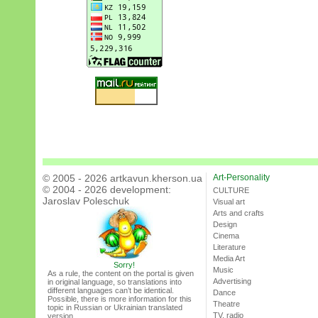
© 2005 - 2026 artkavun.kherson.ua
Art-Personality
© 2004 - 2026 development:
CULTURE
Jaroslav Poleschuk
Visual art
Arts and crafts
Design
Cinema
Literature
Media Art
Sorry!
Music
As a rule, the content on the portal is given
Advertising
in original language, so translations into
different languages can’t be identical.
Dance
Possible, there is more information for this
Theatre
topic in Russian or Ukrainian translated
TV, radio
version.