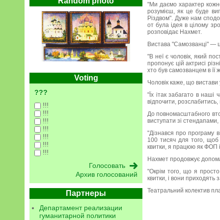
Random photo
"Ми даємо характер кожно
розумієш, як це буде виг
Різдвом". Дуже нам сподо
от була ідея в цілому зр
розповідає Нахмет.
Вистава "Самозванці" — це
"В неї є чоловік, який по
пропонує цій актрисі різні
хто був самозванцем в її 
Voting
Чоловік каже, що вистави 
???
"Їх ітак забагато в наші
відпочити, розслабитись,
!!!
!!!
До повномасштабного вто
!!!
виступати зі стендапами,
!!!
"Дізнався про програму в
!!!
100 тисяч для того, щоб
!!!
квитки, я працюю як ФОП 
!!!
Нахмет продовжує допома
"Окрім того, що я прост
Архив голосований
квитки, і вони приходять 
Театральний колектив пла
Партнеры
Департамент реализации
гуманитарной политики