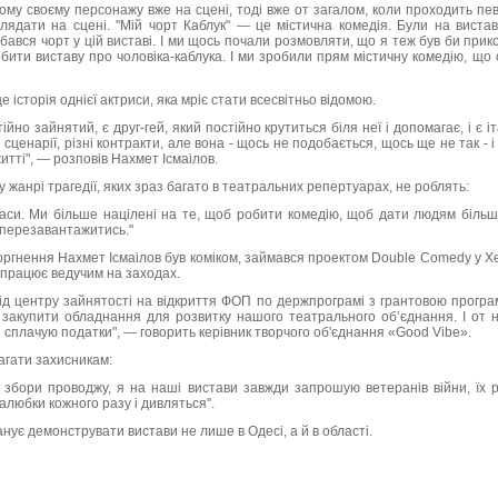
му своєму персонажу вже на сцені, тоді вже от загалом, коли проходить певн
лядати на сцені. "Мій чорт Каблук" — це містична комедія. Були на вистав
бався чорт у цій виставі. І ми щось почали розмовляти, що я теж був би прико
обити виставу про чоловіка-каблука. І ми зробили прям містичну комедію, що 
 історія однієї актриси, яка мріє стати всесвітньо відомою.
стійно зайнятий, є друг-гей, який постійно крутиться біля неї і допомагає, і є 
 сценарії, різні контракти, але вона - щось не подобається, щось ще не так - і
житті", — розповів Нахмет Ісмаілов.
у жанрі трагедії, яких зраз багато в театральних репертуарах, не роблять:
 часи. Ми більше націлені на те, щоб робити комедію, щоб дати людям біль
 перезавантажитись."
ргнення Нахмет Ісмаілов був коміком, займався проектом Double Comedy у Хе
 працює ведучим на заходах.
ід центру зайнятості на відкриття ФОП по держпрограмі з грантовою програ
 закупити обладнання для розвитку нашого театрального об’єднання. І от 
і сплачую податки", — говорить керівник творчого об'єднання «Good Vibe».
гати захисникам:
о збори проводжу, я на наші вистави завжди запрошую ветеранів війни, їх 
залюбки кожного разу і дивляться".
нує демонструвати вистави не лише в Одесі, а й в області.