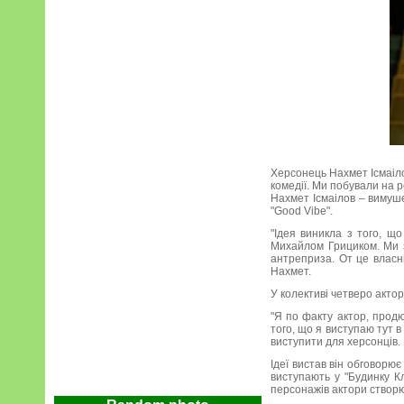
Херсонець Нахмет Ісмаіло
комедії. Ми побували на 
Нахмет Ісмаілов – вимуше
"Good Vibe".
"Ідея виникла з того, щ
Михайлом Грициком. Ми з
антреприза. От це власні
Нахмет.
У колективі четверо акто
"Я по факту актор, продю
того, що я виступаю тут в
виступити для херсонців.
Ідеї вистав він обговорю
виступають у "Будинку Кл
персонажів актори створ