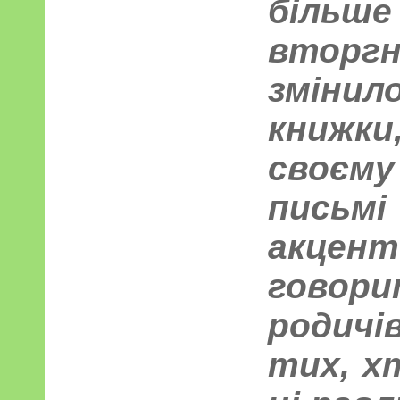
більш
вторг
змін
книжк
своєм
пись
акце
говор
родич
тих, хт