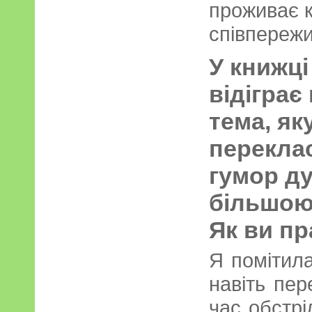
проживає к
співпережи
У книжц
відіграє
тема, як
переклас
гумор д
більшою
Як ви п
Я помітила
навіть пер
час обстрі