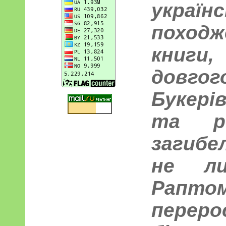
україн
походж
книги,
довг
Букерів
та ро
загибе
не л
Рапто
пере