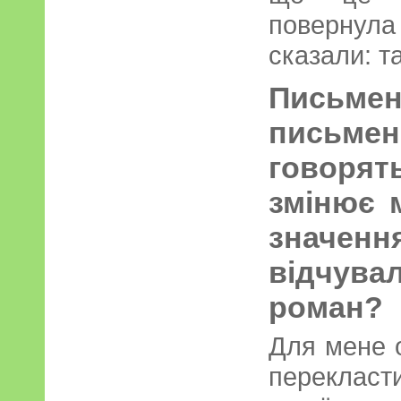
повернула
сказали: т
Пись
письменн
говорят
змінює м
значе
відчува
роман?
Для мене 
перекл