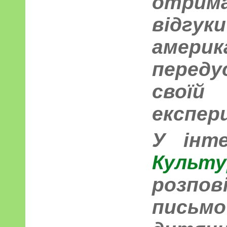
отрим
відгук
амери
перед
свої
експер
У інт
Культ
розпов
письмо