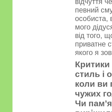
відчуття ч
певний сму
особиста, 
мого дідус
від того, 
приватне с
якого я зов
Критики
стиль і 
коли ви 
чужих го
Чи пам’я