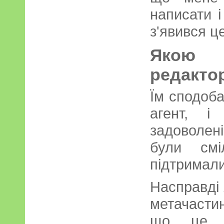
написати і
з'явився ц
Якою 
редакто
Їм сподоба
агент, і
задоволен
були см
підтримал
Насправді 
метачасти
що це з