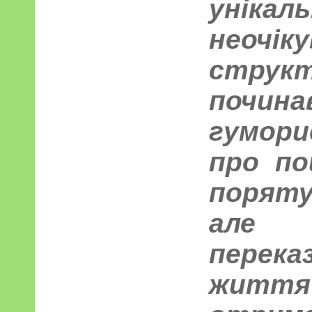
уні
неочік
стру
поч
гумори
про по
порят
але 
перек
життя у