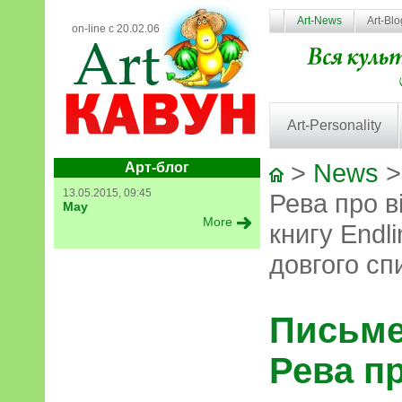
Art-News
Art-Bl
on-line с 20.02.06
Art-Personality
>
News
>
Арт-блог
13.05.2015, 09:45
Рева про ві
May
More
книгу Endl
довгого сп
Письме
Рева пр