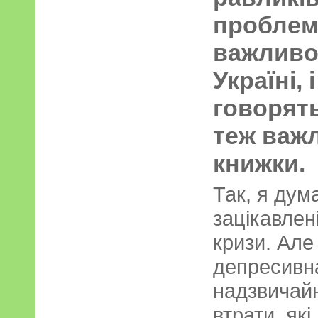
проблем
важливою
Україні, 
говорять
теж важ
книжки.
Так, я дум
зацікавлені
кризи. Але
депресивна
надзвичайн
втрати, як