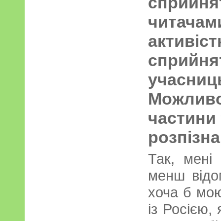
сприй
читачам
активі
сприйня
учасни
Можлив
частини 
розпізна
Так, мені
менш відо
хоча б мою
із Росією,