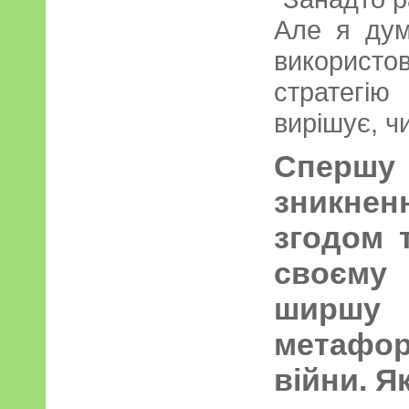
Але я дум
використо
стратегі
вирішує, ч
Спершу
зникнен
згодом 
своєму
ширшу 
метаф
війни. Я