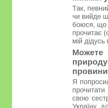
Так, певни
чи вийде щ
боюся, що 
прочитає (с
мій дідусь 
Можете
природ
провини
Я попроси
прочитат
свою сест
Україну д