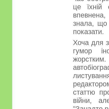
це їхній 
впевнена
знала, що
показати.
Хоча для з
гумор ін
жорстким.
автобіог
листуван
редактор
статтю пр
війни, ал
"Занадто р