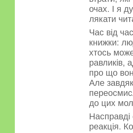
очах. І я 
лякати чит
Час від ча
книжки: лю
хтось може
равликів, 
про що вон
Але завдяк
переосмис
до цих мол
Насправді
реакція. К