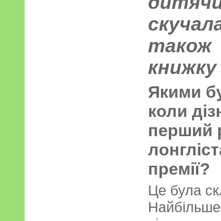
дитяч
скучал
також 
книжку
Якими бу
коли діз
перший 
лонгліст
премії?
Це була ск
Найбільше 