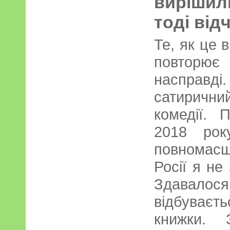
вирішил
тоді від
Те, як це 
повторю
насправд
сатирични
комедії.
2018 рок
повномас
Росії я не
Здавалося:
відбуваєть
книжки. 