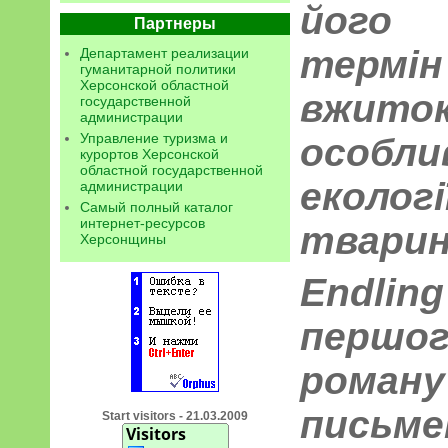
його 
Партнеры
терм
Департамент реализации
гуманитарной политики
Херсонской областной
вжит
государственной
администрации
Управление туризма и
особли
курортов Херсонской
областной государственной
еколог
администрации
Самый полный каталог
интернет-ресурсов
тварин
Херсонщины
Endli
першо
роман
письме
Start visitors - 21.03.2009