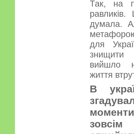
Так, на 
равликів.
думала. А
метафорою
для Украї
знищити 
вийшло н
життя втру
В украї
згаду
момент
зовс