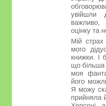
обговорю
увійшли 
важливо,
оцінку та 
Мій страх
мого діду
книжки. І 
що більша 
моя фанта
його можл
Я можу ск
прийняла 
Херсоні, 