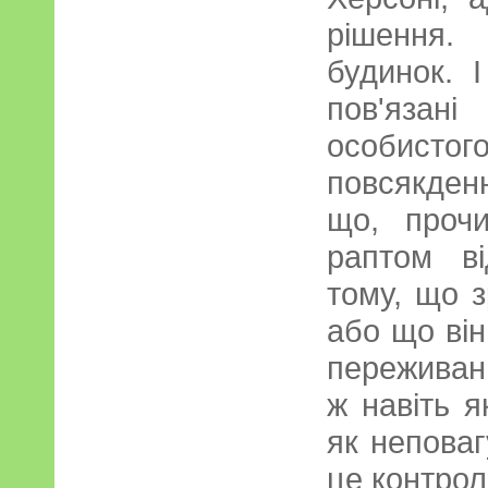
рішення.
будинок. І
пов'язан
особис
повсякден
що, проч
раптом в
тому, що з
або що він
переживанн
ж навіть 
як неповаг
це контрол