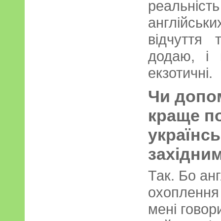
реальні
англійсь
відчуття
додаю, і 
екзотичні.
Чи допом
краще п
українсь
західни
Так. Бо ан
охоплення 
мені говор