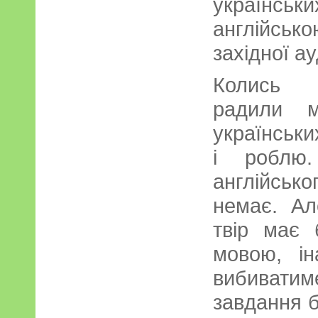
українськи
англійсь
західної ау
Колись п
радили м
українських
і роблю.
англійськ
немає. А
твір має 
мовою, і
вибиватим
завдання б