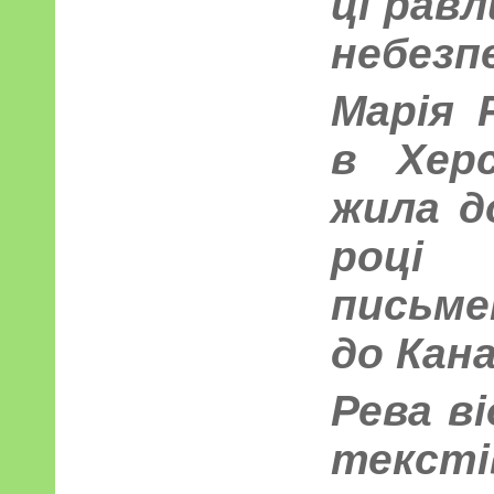
ці равл
небезпе
Марія 
в Хер
жила до
роц
письме
до Кана
Рева в
тексті