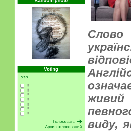
Random photo
Слово 
україн
відпові
Англ
Voting
???
означ
!!!
!!!
живий
!!!
!!!
!!!
певног
!!!
!!!
виду, я
Архив голосований