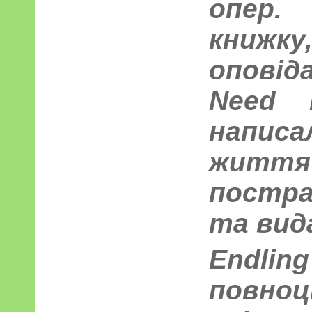
опер
книж
оповіда
Need 
напис
жи
постра
та вида
Endl
повно