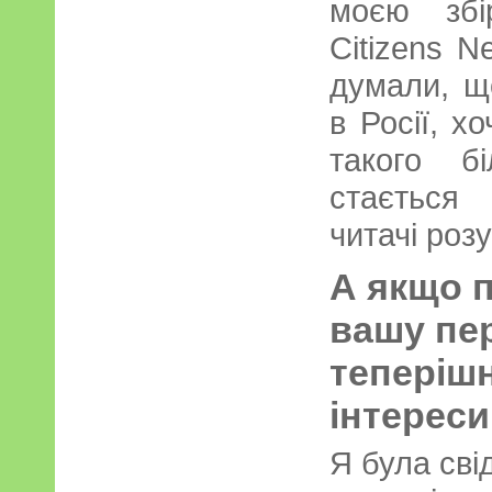
моєю збі
Citizens N
думали, щ
в Росії, х
такого б
стається
читачі роз
А якщо п
вашу пер
теперіш
інтереси
Я була сві