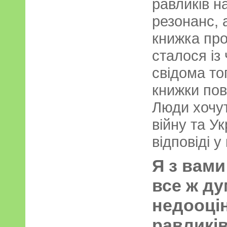
равликів н
резонанс, 
книжка про
сталося із
свідома то
книжки пов
Люди хочут
війну та У
відповіді у 
Я з вами
все ж д
недооцін
равликів