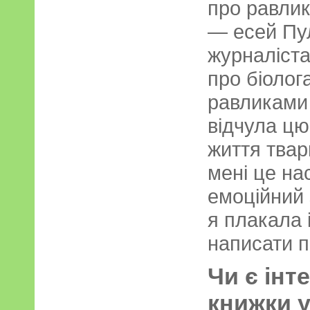
про равликі
— есей Пул
журналіста
про біолог
равликами 
відчула цю
життя твар
мені це на
емоційний з
я плакала 
написати п
Чи є інт
книжки 