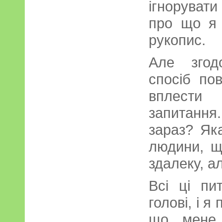
ігноруват
про що я 
рукопис.
Але згод
спосіб по
вплести
запитання
зараз? Як
людини, щ
здалеку, а
Всі ці пи
голові, і я
що мене