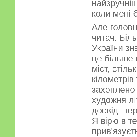
найзручніш
коли мені б
Але голов
читач. Біл
України зна
це більше 
міст, стіль
кілометрів 
захоплено 
художня лі
досвід: пе
Я вірю в т
прив'язуєт