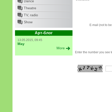
Dance
Theatre
TV, radio
Show
E-mail (not to b
Арт-блог
13.05.2015, 09:45
May
More
Enter the number you see to