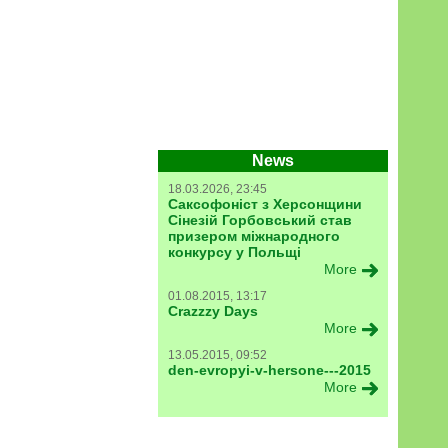
News
18.03.2026, 23:45
Саксофоніст з Херсонщини
Сінезій Горбовський став
призером міжнародного
конкурсу у Польщі
More
01.08.2015, 13:17
Crazzzy Days
More
13.05.2015, 09:52
den-evropyi-v-hersone---2015
More