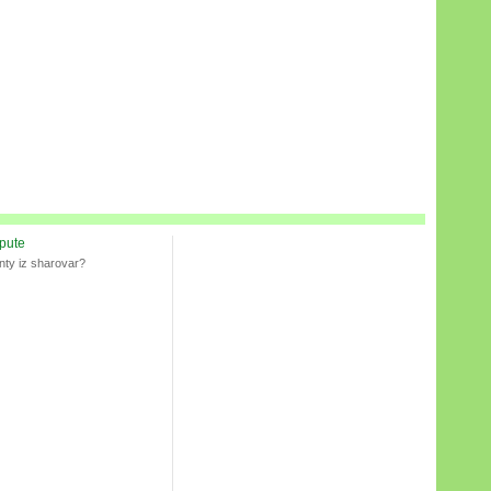
spute
nty iz sharovar?