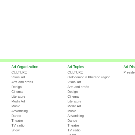
Art-Organization
Art-Topics
Art-Di
CULTURE
CULTURE
Prezide
Visual art
Golodomor in Kherson region
Arts and crafts
Visual art
Design
Arts and crafts
Cinema
Design
Literature
Cinema
Media Art
Literature
Music
Media Art
Advertising
Music
Dance
Advertising
Theatre
Dance
TV, radio
Theatre
Show
TV, radio
Show