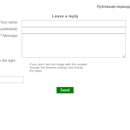
Публікація першо
Leave a reply
Your name
e published)
*
Message
 the right.
If you don't see the image with the number,
change the browser settings and reload
the page