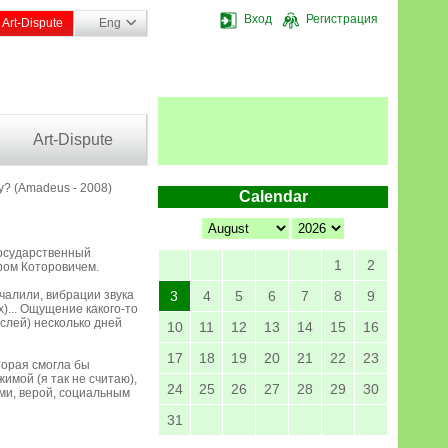
Вход
Регистрация
Art-Dispute
Eng
Art-Dispute
y? (Amadeus - 2008)
Calendar
государственный
1
2
ром Которовичем.
чалили, вибрации звука
3
4
5
6
7
8
9
... Ощущение какого-то
слей) несколько дней
10
11
12
13
14
15
16
17
18
19
20
21
22
23
торая смогла бы
имой (я так не считаю),
24
25
26
27
28
29
30
ями, верой, социальным
31