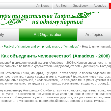
Art-News
Art-Blog
Guest book
About Us
ity
Art-Organization
Art-Topics
c
>
Festival of chamber and symphonic music of "Amadeus"
> How to unite humanit
Как объединить человечество? (Amadeus - 2008)
амерной и симфонической музыки «Amadeus – 2008», Херсон снова посетил 
кие солисты", во главе с художественным руководителем и дирижером Богода
я Бетховена, Грига, Моцарта, Шуберта - в этот вечер не просто радовали-пе
е пространство, и даже сердца и умы слушателей (возможно лишь некоторых)
о единения с музыкой, с человечеством, не покидало меня (моих чувств и мы
мо влияя на качество труда в этот период, естественно, в худшую сторону:)...
му композитору Александру Скрябину, так и не удалось создать мистерию, ко
 он умер не закончив ее. Возможно, сама идея единения и является недостиж
о и может объединить людей с отличными друг от друга дорогами жизни, цел
тазиями... то уж наверняка на подобный прорыв способна только музыка...