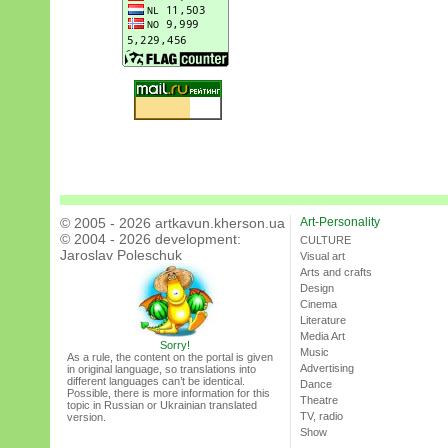
© 2005 - 2026 artkavun.kherson.ua
Art-Personality
© 2004 - 2026 development:
CULTURE
Jaroslav Poleschuk
Visual art
Arts and crafts
Design
Cinema
Literature
Media Art
Sorry!
Music
As a rule, the content on the portal is given
Advertising
in original language, so translations into
different languages can’t be identical.
Dance
Possible, there is more information for this
Theatre
topic in Russian or Ukrainian translated
TV, radio
version.
Show