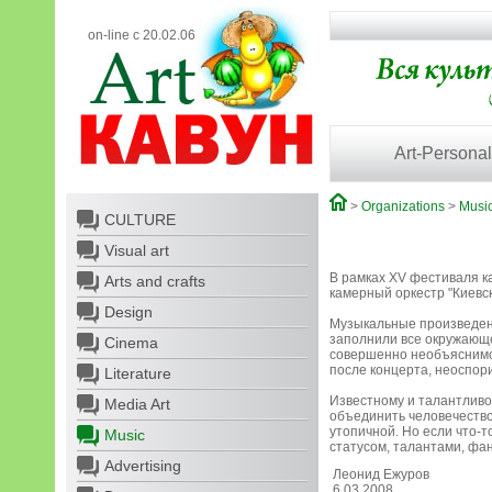
on-line с 20.02.06
Art-Personal
>
Organizations
>
Musi
CULTURE
Visual art
В рамках ХV фестиваля к
Arts and crafts
камерный оркестр "Киевс
Design
Музыкальные произведени
заполнили все окружающе
Cinema
совершенно необъяснимог
после концерта, неоспори
Literature
Известному и талантливо
Media Art
объединить человечество,
утопичной. Но если что-т
Music
статусом, талантами, фан
Advertising
Леонид Ежуров
6.03.2008