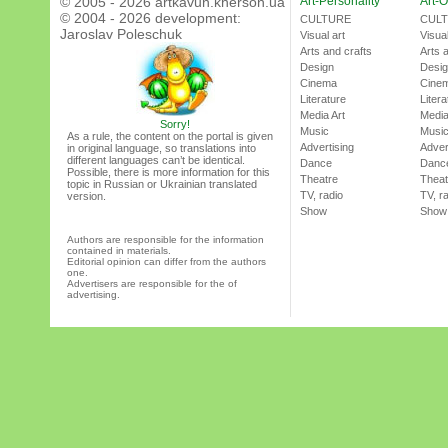
© 2005 - 2026 artkavun.kherson.ua
Art-Personality
Art-O
© 2004 - 2026 development:
CULTURE
CUL
Jaroslav Poleschuk
Visual art
Visual
Arts and crafts
Arts 
Design
Desi
Cinema
Cine
Literature
Litera
Media Art
Media
Sorry!
Music
Musi
As a rule, the content on the portal is given
Advertising
Adver
in original language, so translations into
different languages can’t be identical.
Dance
Danc
Possible, there is more information for this
Theatre
Theat
topic in Russian or Ukrainian translated
TV, radio
TV, r
version.
Show
Show
Authors are responsible for the information
contained in materials.
Editorial opinion can differ from the authors
one.
Advertisers are responsible for the of
advertising.