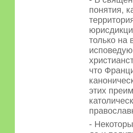
понятия, к
территори
юрисдикци
только на
исповедую
христианст
что Франци
каноническ
этих преи
католическ
православ
- Некоторы