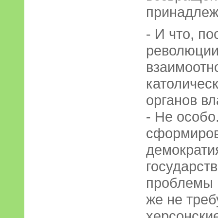
принадлеж
- И что, п
революции
взаимоотн
католичес
органов вл
- Не особо
сформиров
демократия
государст
проблемы н
же не треб
херсонски