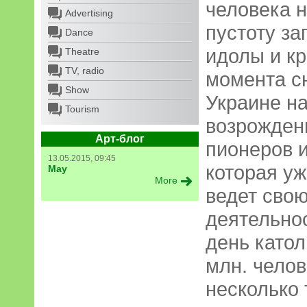
человека н
Advertising
пустоту з
Dance
идолы и к
Theatre
TV, radio
момента сн
Show
Украине н
Tourism
возрожден
Арт-блог
пионеров и
13.05.2015, 09:45
которая уж
May
More
ведет сво
деятельно
день катол
млн. челов
несколько 