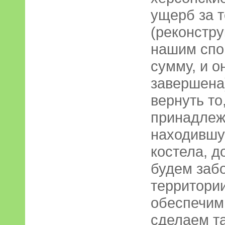
ущерб за т
(реконстр
нашим спо
сумму, и о
завершена
вернуть то
принадлеж
находившу
костела, 
будем забо
территории
обеспечим 
сделаем та