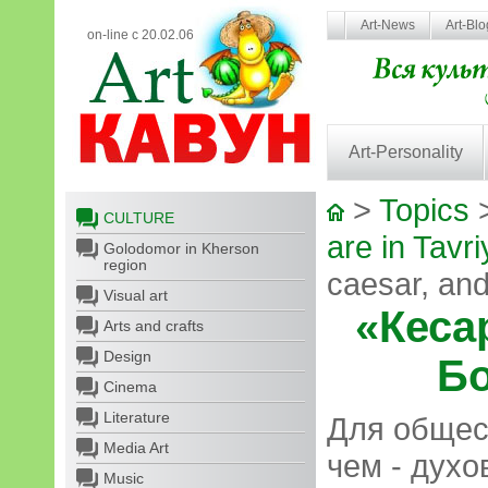
Art-News
Art-Bl
on-line с 20.02.06
Art-Personality
>
Topics
CULTURE
are in Tavri
Golodomor in Kherson
region
caesar, and
Visual art
«Кеса
Arts and crafts
Design
Бо
Cinema
Literature
Для общест
Media Art
чем - духо
Music