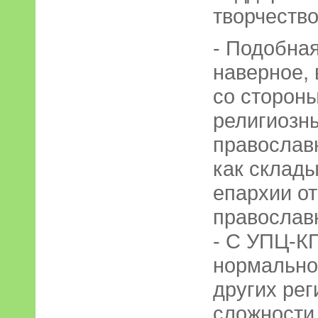
творчество
- Подобная
наверное,
со сторон
религиозны
православн
как склад
епархии о
православ
- С УПЦ-К
нормально,
других рег
сложности