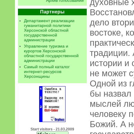
духовные 
Архив голосований
Восстановл
Партнеры
дело втори
Департамент реализации
гуманитарной политики
востоке, 
Херсонской областной
государственной
администрации
практическ
Управление туризма и
традиции. 
курортов Херсонской
областной государственной
администрации
истории и
Самый полный каталог
не может 
интернет-ресурсов
Херсонщины
Одной из г
бы назвал
мыслей лю
человеку п
Божий. А н
Start visitors - 21.03.2009