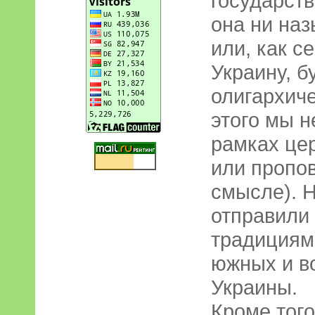
государст
она ни на
или, как с
Украину, б
олигархич
этого мы н
рамках це
или пропов
смысле). 
отправили
традициям 
южных и в
Украины.
Кроме того