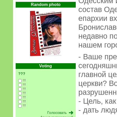
Одесским 
Random photo
состав Од
епархии в
Бронислав
недавно п
нашем гор
- Ваше пре
сегодняшни
Voting
главной ц
???
!!!
церкви? В
!!!
!!!
разрушенн
!!!
!!!
- Цель, ка
!!!
!!!
- дать люд