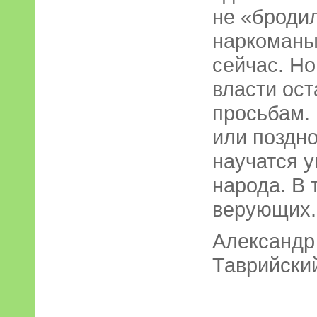
не «броди
наркоманы,
сейчас. Но
власти ос
просьбам. 
или поздн
научатся у
народа. В 
верующих.
Александ
Таврийский