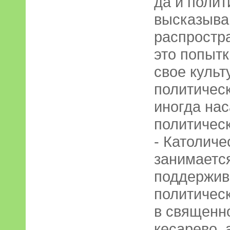
да и полит
высказыва
распростр
это попытк
свое культ
политичес
иногда нас
политичес
- Католиче
занимается
поддержив
политическ
в священн
кесарево, 