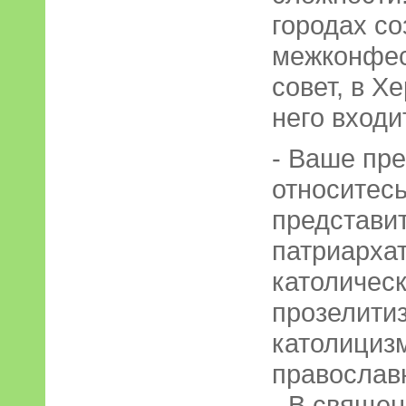
городах со
межконфес
совет, в 
него входи
- Ваше пре
относитесь
представи
патриархат
католичес
прозелити
католицизм
православ
- В священ