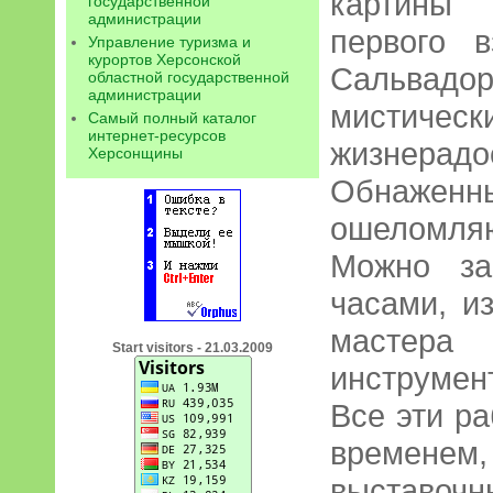
картины 
государственной
администрации
первого 
Управление туризма и
курортов Херсонской
Сальва
областной государственной
администрации
мистическ
Самый полный каталог
интернет-ресурсов
жизнерадо
Херсонщины
Обнажен
ошеломля
Можно за
часами, и
мастера
Start visitors - 21.03.2009
инструмен
Все эти р
времене
выставочн