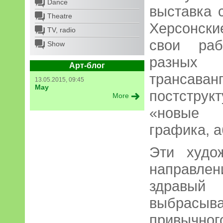
Dance
выставка 
Theatre
Херсонск
TV, radio
свои раб
Show
разных
Арт-блог
трансаван
13.05.2015, 09:45
May
постстру
More
«новые д
графика, 
Эти худо
направле
здравый 
выбрасыв
привычног