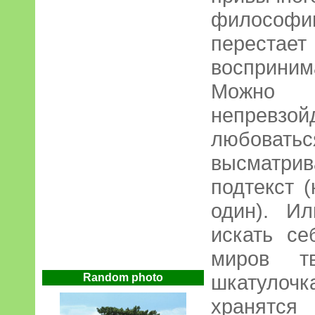
философии
перестает
восприним
Можно
непревз
любовать
высматр
подтекст 
один). И
искать се
миров тв
шкатулочк
Random photo
хранятс