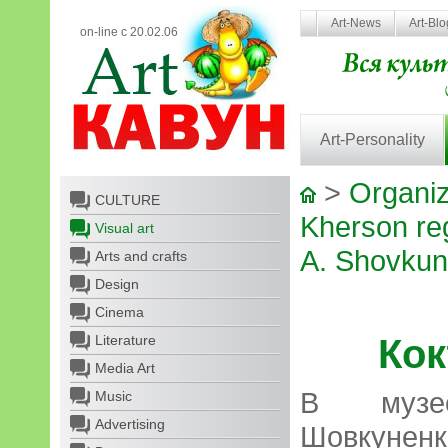
Art-News
Art-Bl
on-line с 20.02.06
Art-Personality
>
Organiz
CULTURE
Kherson re
Visual art
A. Shovku
Arts and crafts
Design
Cinema
Literature
Кок
Media Art
В музе
Music
Advertising
Шовкуненк