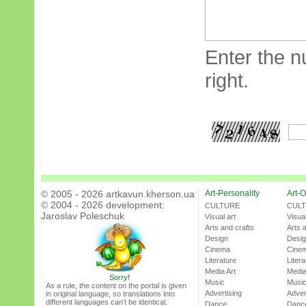
Enter the n
right.
© 2005 - 2026 artkavun.kherson.ua
Art-Personality
Art-O
© 2004 - 2026 development:
CULTURE
CUL
Jaroslav Poleschuk
Visual art
Visual
Arts and crafts
Arts 
Design
Desi
Cinema
Cine
Literature
Litera
Media Art
Media
Sorry!
Music
Musi
As a rule, the content on the portal is given
Advertising
Adver
in original language, so translations into
different languages can’t be identical.
Dance
Danc