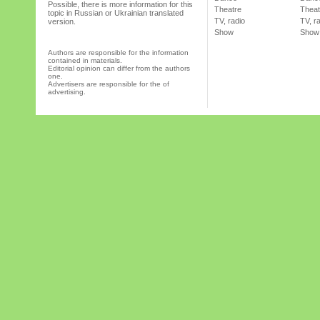
Possible, there is more information for this
Theatre
Theat
topic in Russian or Ukrainian translated
TV, radio
TV, r
version.
Show
Show
Authors are responsible for the information
contained in materials.
Editorial opinion can differ from the authors
one.
Advertisers are responsible for the of
advertising.