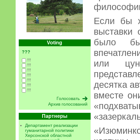
философии
Если бы 
выставки 
было б
Voting
впечатлен
???
!!!
или цун
!!!
!!!
предста
!!!
!!!
десятка ав
!!!
!!!
вместе он
«подхва
Архив голосований
«зазеркаль
Партнеры
Департамент реализации
«Изюминк
гуманитарной политики
Херсонской областной