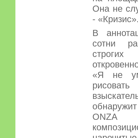
Она не сл
- «Кризис»
В аннота
сотни ра
строгих 
откровенн
«Я не ум
рисовать
взыскате
обнаружит
ONZA к
компози
нароч