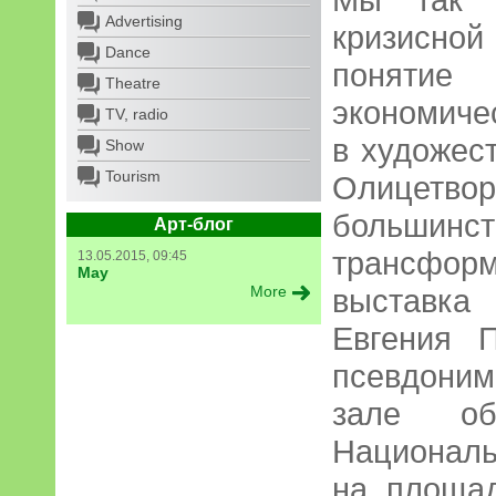
Advertising
кризисной
Dance
понятие 
Theatre
экономиче
TV, radio
в художес
Show
Tourism
Олицетвор
больши
Арт-блог
трансфор
13.05.2015, 09:45
May
More
выставка
Евгения П
псевдоним
зале обл
Националь
на площа