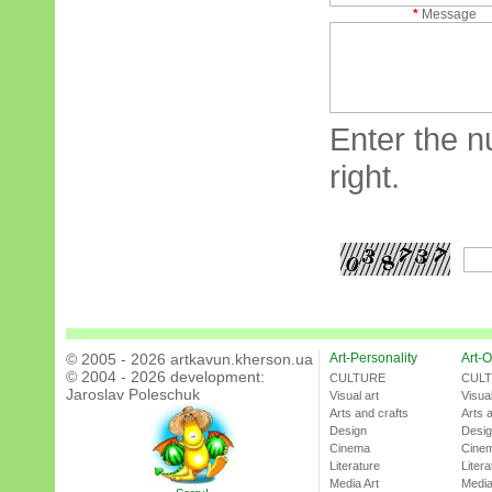
*
Message
Enter the n
right.
© 2005 - 2026 artkavun.kherson.ua
Art-Personality
Art-O
© 2004 - 2026 development:
CULTURE
CUL
Jaroslav Poleschuk
Visual art
Visual
Arts and crafts
Arts 
Design
Desi
Cinema
Cine
Literature
Litera
Media Art
Media