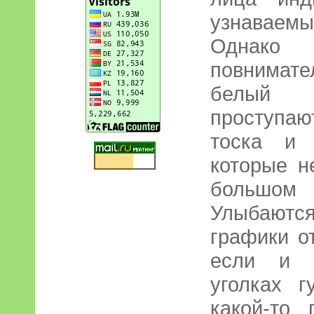
узнаваемы
Однако
повнимате
белый р
проступа
тоска и 
которые н
большом
Улыбаютс
графики о
если и п
уголках 
какой-то 