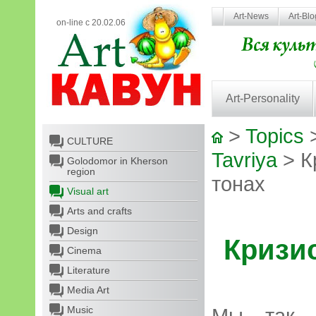
Art-News
Art-Bl
on-line с 20.02.06
Art-Personality
>
Topics
CULTURE
Tavriya
> К
Golodomor in Kherson
region
тонах
Visual art
Arts and crafts
Design
Кризи
Cinema
Literature
Media Art
Music
Мы так д