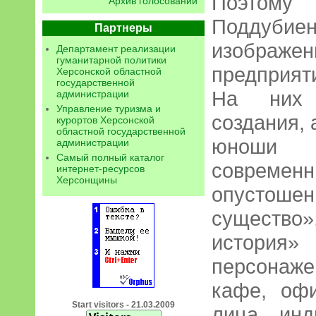
Поэтому 
Архив голосований
Поддуби
Партнеры
изображ
Департамент реализации
гуманитарной политики
предприят
Херсонской областной
государственной
На них 
администрации
Управление туризма и
создания,
курортов Херсонской
областной государственной
юноши 
администрации
Самый полный каталог
современн
интернет-ресурсов
Херсонщины
опустош
существо
история
персонаже
кафе, оф
Start visitors - 21.03.2009
лица инд