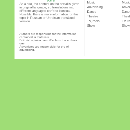
Sorry!
Music
Musi
As a rule, the content on the portal is given
Advertising
Adver
in original language, so translations into
different languages can’t be identical.
Dance
Danc
Possible, there is more information for this
Theatre
Theat
topic in Russian or Ukrainian translated
TV, radio
TV, r
version.
Show
Show
Authors are responsible for the information
contained in materials.
Editorial opinion can differ from the authors
one.
Advertisers are responsible for the of
advertising.