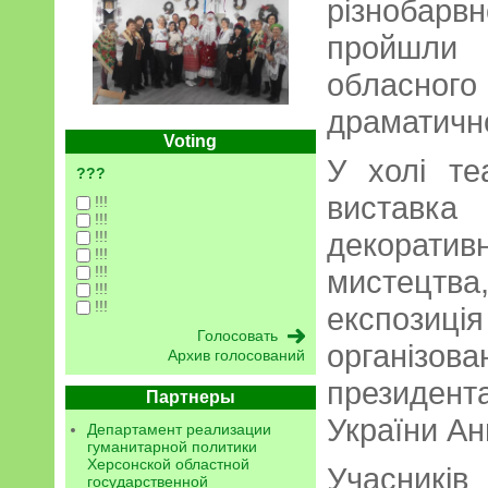
різнобарвн
пройшли
обласного
драматично
Voting
У холі те
???
виставк
!!!
!!!
декоратив
!!!
!!!
!!!
мистецт
!!!
!!!
експозиція
організ
Архив голосований
президен
Партнеры
України Ан
Департамент реализации
гуманитарной политики
Херсонской областной
Учасникі
государственной