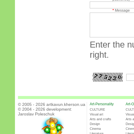
*
Message
Enter the n
right.
© 2005 - 2026 artkavun.kherson.ua
Art-Personality
Art-O
© 2004 - 2026 development:
CULTURE
CUL
Jaroslav Poleschuk
Visual art
Visual
Arts and crafts
Arts 
Design
Desi
Cinema
Cine
Literature
Litera