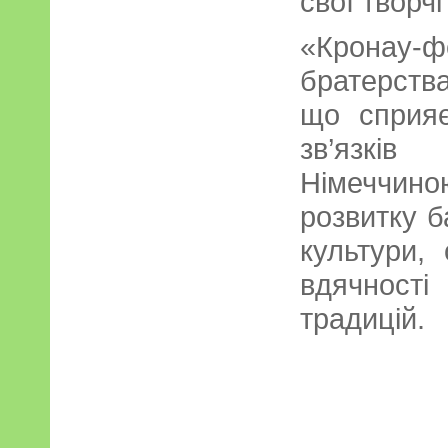
свої творчі
«Кронау-фе
братерств
що сприяє
зв’язкі
Німеччи
розвитку б
культури,
вдячності
традицій.