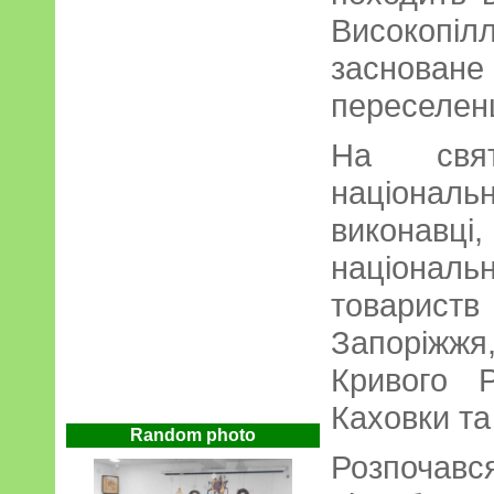
Високопіл
засноване
переселен
На свят
націонал
виконав
націона
товарист
Запоріжжя
Кривого Р
Каховки та
Random photo
Розпочавс