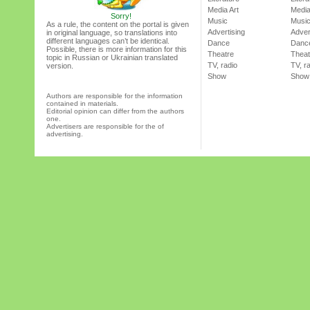
Media Art
Media
Sorry!
Music
Musi
As a rule, the content on the portal is given
Advertising
Adver
in original language, so translations into
different languages can’t be identical.
Dance
Danc
Possible, there is more information for this
Theatre
Theat
topic in Russian or Ukrainian translated
TV, radio
TV, r
version.
Show
Show
Authors are responsible for the information
contained in materials.
Editorial opinion can differ from the authors
one.
Advertisers are responsible for the of
advertising.