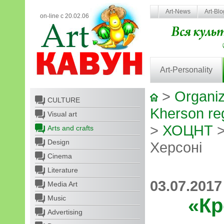
Art-News
Art-Bl
on-line с 20.02.06
Art-Personality
>
Organiz
CULTURE
Kherson reg
Visual art
>
ХОЦНТ
>
Arts and crafts
Design
Херсоні
Cinema
Literature
03.07.2017
Media Art
Music
«Кр
Advertising