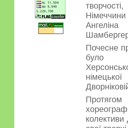
творчості
Німеччин
Ангелі
Шамбергер
Почесне п
було н
Херсонсь
німецьк
Дворнікові
Протяг
хореограф
колективи 