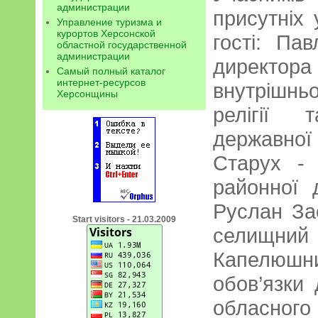
администрации
присутніх 
Управление туризма и
курортов Херсонской
гості: Па
областной государственной
администрации
директ
Самый полный каталог
интернет-ресурсов
внутрішн
Херсонщины
релігії 
державної
Старух - 
районної д
Руслан За
Start visitors - 21.03.2009
селищний
Капелюш
обов’язки
обласно