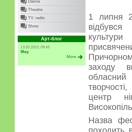
Dance
Theatre
1 липня 
TV, radio
відбувся
Show
культур
Арт-блог
присвяче
13.05.2015, 09:45
May
Причорно
More
заходу в
обласни
творчості
центр ні
Високопіл
Назва фе
походить 