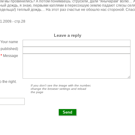
чем мы провинились? А потом понимаешь: струсили, дали “янычарам” волю… А
ный дождь, я знаю, первыми каплями в пересохшую землю падают слезы сел
едельца!) теплый дождь… На этот раз счастье не обошло нас стороной. Спас
1.2009.- стр.28
Leave a reply
Your name
e published)
*
Message
 the right.
If you don't see the image with the number,
change the browser settings and reload
the page