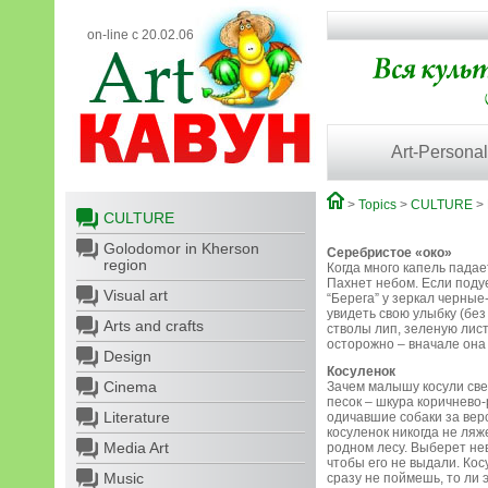
on-line с 20.02.06
Art-Personal
>
Topics
>
CULTURE
>
CULTURE
Golodomor in Kherson
Серебристое «око»
region
Когда много капель падае
Пахнет небом. Если подуе
Visual art
“Берега” у зеркал черные
увидеть свою улыбку (бе
Arts and crafts
стволы лип, зеленую лис
осторожно – вначале она 
Design
Косуленок
Cinema
Зачем малышу косули свет
песок – шкура коричнево-
Literature
одичавшие собаки за вер
косуленок никогда не ляже
Media Art
родном лесу. Выберет нев
чтобы его не выдали. Кос
Music
сразу не поймешь, то ли 