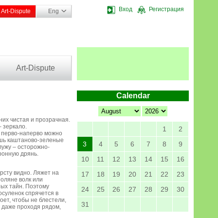
Вход
Регистрация
Art-Dispute
Eng
Art-Dispute
Calendar
них чистая и прозрачная.
– зеркало.
1
2
то перво-наперво можно
дишь каштаново-зеленые
3
4
5
6
7
8
9
лужу – осторожно-
ронную дрянь.
10
11
12
13
14
15
16
рсту видно. Ляжет на
17
18
19
20
21
22
23
поляне волк или
ных тайн. Поэтому
24
25
26
27
28
29
30
косуленок спрячется в
оет, чтобы не блестели,
31
И даже проходя рядом,