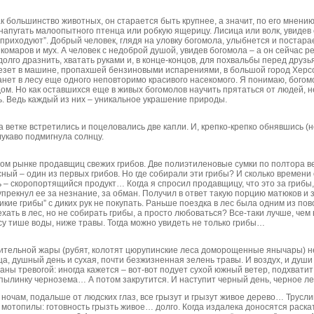
к большинство животных, он старается быть крупнее, а значит, по его мнению
апугать малоопытного птенца или робкую ящерицу. Лисица или волк, увидев с
оприходуют”. Добрый человек, глядя на уловку богомола, улыбнется и постара
комаров и мух. А человек с недоброй душой, увидев богомола – а он сейчас р
олго дразнить, хватать руками и, в конце-концов, для похвальбы перед друзь
везет в машине, пропахшей бензиновыми испарениями, в большой город Херс
станет в лесу еще одного неповторимо красивого насекомого. Я понимаю, богом
 дом. Но как оставшихся еще в живых богомолов научить прятаться от людей, 
. Ведь каждый из них – уникальное украшение природы.
а ветке встретились и поцеловались две капли. И, крепко-крепко обнявшись (н
укаво подмигнула солнцу.
м рынке продавщиц свежих грибов. Две полиэтиленовые сумки по полтора 
ный – один из первых грибов. Но где собирали эти грибы? И сколько времени 
– скоропортящийся продукт… Когда я спросил продавщицу, что это за грибы, 
упрекнул ее за незнание, за обман. Получил в ответ такую порцию матюков 
икие грибы” с диких рук не покупать. Раньше поездка в лес была одним из пово
хать в лес, но не собирать грибы, а просто любоваться? Все-таки лучше, чем 
су тише воды, ниже травы. Тогда можно увидеть не только грибы…
рительной жары (рубят, колотят цюрупинские леса доморощенные янычары) не
нца, душный день и сухая, почти безжизненная зелень травы. И воздух, и душ
ны тревогой: иногда кажется – вот-вот подует сухой южный ветер, подхватит
 пылинку чернозема… А потом закрутится. И наступит черный день, черное л
 ночам, подальше от людских глаз, все грызут и грызут живое дерево… Трусли
 мотопилы: готовность грызть живое… долго. Когда издалека доносятся раскат