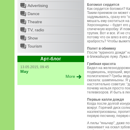
Богомол сердится
Advertising
Как сердится богомол? Ка
Таким приемом он может н
Dance
задумываясь, сразу его “
мешать ему охотиться на 
Theatre
Херсонщины – будет его д
спичечную коробку. И по
TV, radio
трупик. Вот и все. И не 
потому что он влез в его
Show
храбрость? Чтобы выжить
Tourism
Полет в обнимку
После “куриного дождя” н
в ближайшую лужу. Лужа л
Арт-блог
Грибная красота
13.05.2015, 09:45
Видел на железнодорожно
May
подвишень, хороший, вкус
More
полиэтилене? Грибы ведь 
сказала: шампиньоны. Я 
настоятельно советую: “д
почему нельзя просто пое
телевизоров. И быть в ле
Первые капли дождя
Когда после долгой изну
вокруг. Горячий диск сол
наэлектризованы, пропита
первую песчинку, первую
А пилы “янычар”, даже по
смахивает на оскал зубов