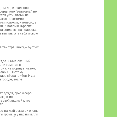
, выглядит сильнее.
ердитого “великана”, не
ется уйти, чтобы не
едкое насекомое
ями положит, измятого, в
он. А потом выбросит
ол сердится на человека,
не выставлять себя и свою
е так страшно?), – бултых
ведра. Обыкновенный
они томятся в
она, не моргнув глазом,
и злобы… Потому
дов сбора грибов. Ну, а
в городе, возле
т дождя, сухо и серо
и людские
 в свой хищный клюв
ето…
во-наглый оскал их очень
ы грома, а у нас ни капли