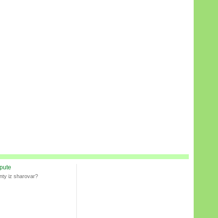
spute
nty iz sharovar?