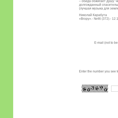
– обида обжигает душу: 
долгожданный спаситель
(лучшая музыка для земл
Николай Карабута
«Вгору».- №46 (372).- 12.1
E-mail (not to b
Enter the number you see to