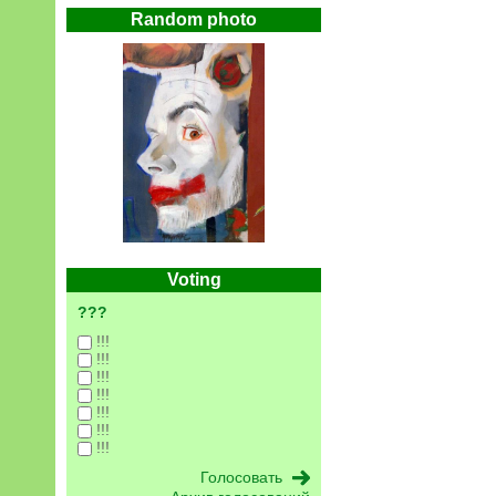
Random photo
Voting
???
!!!
!!!
!!!
!!!
!!!
!!!
!!!