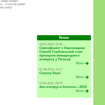
 когда пойдет
ян… А потом шумит
ибо небу!
News
18.03.2026, 23:45
Саксофоніст з Херсонщини
Сінезій Горбовський став
призером міжнародного
конкурсу у Польщі
More
01.08.2015, 13:17
Crazzzy Days
More
13.05.2015, 09:52
den-evropyi-v-hersone---2015
More