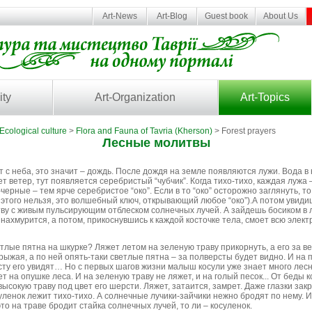
Art-News
Art-Blog
Guest book
About Us
ity
Art-Organization
Art-Topics
Ecological culture
>
Flora and Fauna of Tavria (Kherson)
> Forest prayers
Лесные молитвы
т с неба, это значит – дождь. После дождя на земле появляются лужи. Вода в 
т ветер, тут появляется серебристый “чубчик”. Когда тихо-тихо, каждая лужа 
-черные – тем ярче серебристое “око”. Если в то “око” осторожно заглянуть, 
з этого нельзя, это волшебный ключ, открывающий любое “око”).А потом уви
тву с живым пульсирующим отблеском солнечных лучей. А зайдешь босиком в 
нахмурится, а потом, прикоснувшись к каждой косточке тела, смоет всю элект
лые пятна на шкурке? Ляжет летом на зеленую траву прикорнуть, а его за ве
рыжая, а по ней опять-таки светлые пятна – за полверсты будет видно. И на 
сту его увидят… Но с первых шагов жизни малыш косули уже знает много лес
т на опушке леса. И на зеленую траву не ляжет, и на голый песок... От беды 
ысокую траву под цвет его шерсти. Ляжет, затаится, замрет. Даже глазки закр
уленок лежит тихо-тихо. А солнечные лучики-зайчики нежно бродят по нему. 
это на траве бродит стайка солнечных лучей, то ли – косуленок.