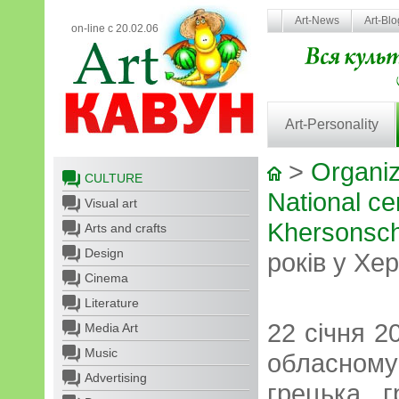
Art-News
Art-Bl
on-line с 20.02.06
Art-Personality
>
Organiz
CULTURE
National cen
Visual art
Khersonsch
Arts and crafts
Design
років у Хер
Cinema
Literature
22 січня 2
Media Art
Music
обласном
Advertising
грецька г