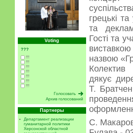
суспільс
грецькі та 
та декла
Гості та у
Voting
виставкою 
???
назвою «Г
!!!
!!!
Колектив
!!!
!!!
!!!
дякує дир
!!!
!!!
Т. Братче
проведенн
Архив голосований
оформленн
Партнеры
Департамент реализации
С. Макаро
гуманитарной политики
Херсонской областной
Булава.- 03