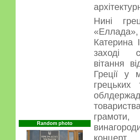
архітектур
Нині гре
«Еллада»,
Катерина 
заході с
вітання в
Греції у 
грецьких 
облдержа
товариств
грамоти,
Random photo
винагоро
концер