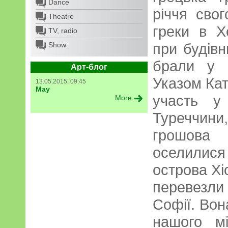
Dance
річчя сво
Theatre
греки в Х
TV, radio
при будівн
Show
брали у 
Арт-блог
Указом Кат
13.05.2015, 09:45
May
участь у
More
Туреччин
грошова
оселилис
острова Хі
перевезли
Софії. Вон
нашого мі