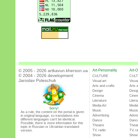
© 2005 - 2026 artkavun.kherson.ua
Art-Personality
Art-O
© 2004 - 2026 development:
CULTURE
CUL
Jaroslav Poleschuk
Visual art
Visual
Arts and crafts
Arts 
Design
Desi
Cinema
Cine
Literature
Litera
Media Art
Media
Sorry!
Music
Musi
As a rule, the content on the portal is given
Advertising
Adver
in original language, so translations into
different languages can’t be identical.
Dance
Danc
Possible, there is more information for this
Theatre
Theat
topic in Russian or Ukrainian translated
TV, radio
TV, r
version.
Show
Show