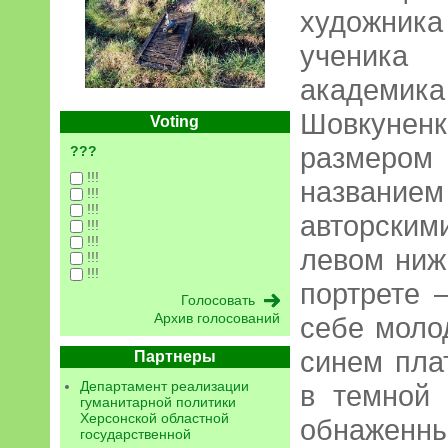
художника
ученика
академик
Шовкуненк
Voting
размер
???
!!!
название
!!!
!!!
авторским
!!!
!!!
левом ниж
!!!
!!!
портрете 
Архив голосований
себе моло
синем пла
Партнеры
Департамент реализации
в темной
гуманитарной политики
Херсонской областной
обнаженны
государственной