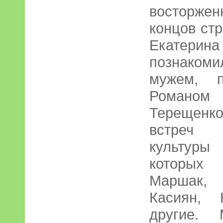
восторже
концов ст
Екате
познакоми
мужем, п
Романо
Терещенк
встреч 
культуры
которых
Маршак,
Касиян, 
другие.