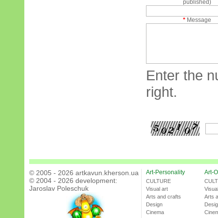
published)
*
Message
Enter the n
right.
© 2005 - 2026 artkavun.kherson.ua
Art-Personality
Art-O
© 2004 - 2026 development:
CULTURE
CUL
Jaroslav Poleschuk
Visual art
Visual
Arts and crafts
Arts 
Design
Desi
Cinema
Cine