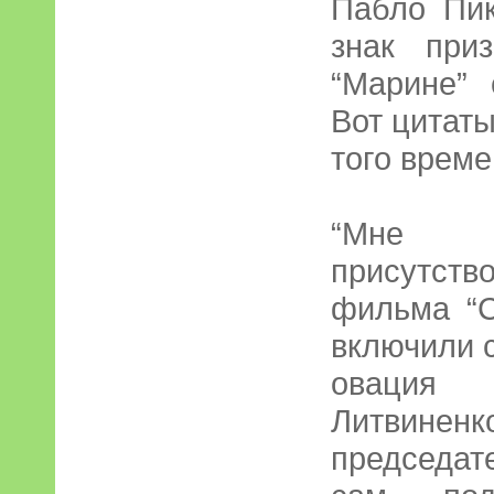
Пабло Пи
знак при
“Марине” 
Вот цитат
того време
“Мне п
присутст
фильма “С
включили с
овация 
Литвин
председа