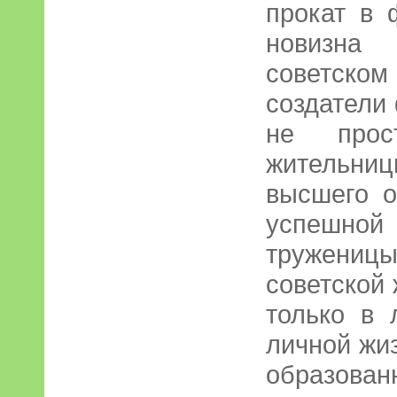
прокат в 
новизна 
советск
создатели
не прос
жительни
высшего о
успешно
тружени
советской
только в 
личной жиз
образов