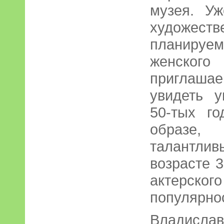
музея. У
художес
планируе
женского
приглаша
увидеть 
50-тых го
образе,
талантл
возрасте 3
актерского
популярно
Владислав