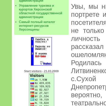
администрации
Увы, мы н
Управление туризма и
курортов Херсонской
портрете 
областной государственной
администрации
посетител
Самый полный каталог
интернет-ресурсов
не только
Херсонщины
личность
рассказа
ошеломля
Родилась
Литвиненк
Start visitors - 21.03.2009
с.Су
Днепропе
вероятно
театраль