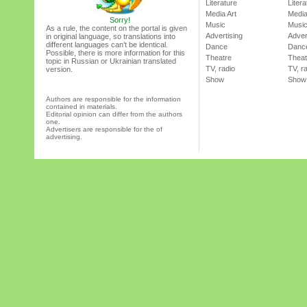
Literature
Litera
Media Art
Media
Sorry!
Music
Musi
As a rule, the content on the portal is given
Advertising
Adver
in original language, so translations into
different languages can’t be identical.
Dance
Danc
Possible, there is more information for this
Theatre
Theat
topic in Russian or Ukrainian translated
TV, radio
TV, r
version.
Show
Show
Authors are responsible for the information
contained in materials.
Editorial opinion can differ from the authors
one.
Advertisers are responsible for the of
advertising.