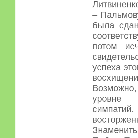
Литвиненк
– Пальмову
была сдан
соответст
потом ис
свидетел
успеха эт
восхищен
Возможно
уровне 
симпат
восторже
Знаменит