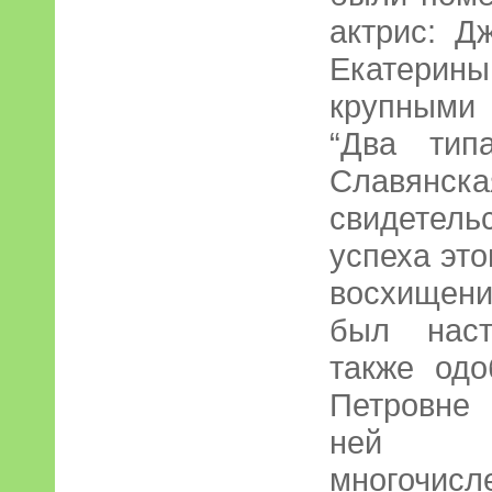
актрис: 
Екатерины
крупными
“Два тип
Славянск
свидетел
успеха эт
восхищени
был наст
также одо
Петровне 
ней с
многочи