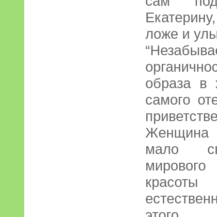
сам подо
Екатерину,
ложе и улы
“Незабы
органичн
образа в 
самого о
приветст
Женщина 
мало св
мирового
красот
естествен
этого р