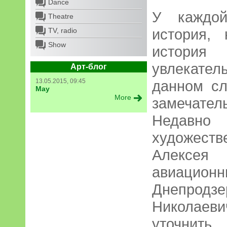
Dance
У каждой
Theatre
история,
TV, radio
Show
истори
увлекате
Арт-блог
13.05.2015, 09:45
данном сл
May
More
замечат
Недавно
художес
Алексея 
авиаци
Днепрод
Николаеви
уточнить