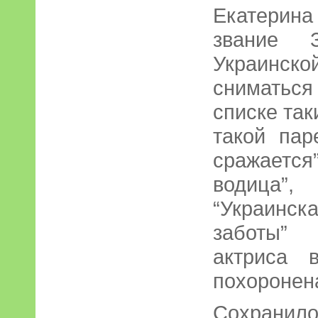
Екатерин
звание З
Украинск
сниматься
списке так
такой пар
сражается
водица”,
“Украинск
заботы” 
актриса 
похоронена
Сохранил