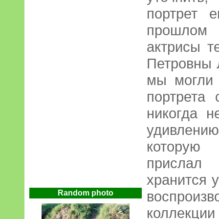
портрет е
прошлом 
актрисы т
Петровны 
мы могли 
портрета
никогда н
удивлению
которую
прислал
хранится у
воспрои
Random photo
коллекции