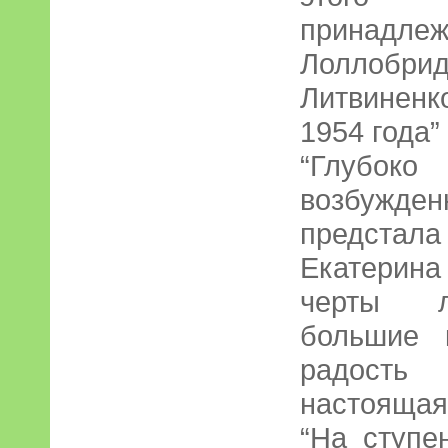
прина
Лоллобр
Литвиненк
1954 года” 
“Глубок
возбужд
предста
Екатерина
черты л
большие 
радость
настоящая 
“На ступе