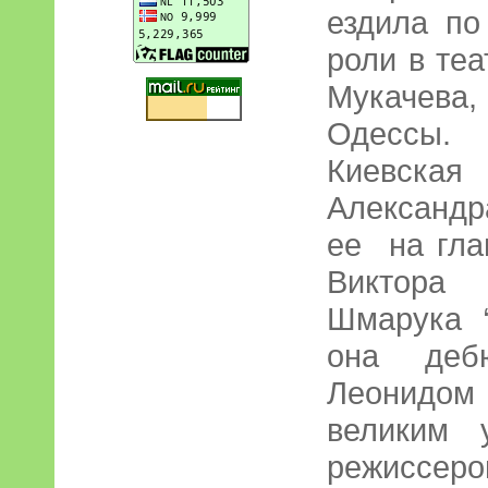
ездила по
роли в те
Мукачев
Одессы. 
Киевска
Александр
ее на гла
Виктора
Шмарука 
она деб
Леонидом 
великим 
режиссе