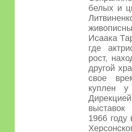
белых и ц
Литвине
живописны
Исаака Тар
где актр
рост, нахо
другой хр
свое вре
куплен у
Дирекци
выставок
1966 году
Херсонск