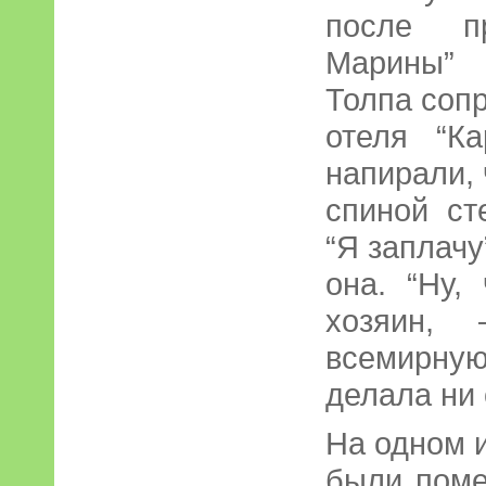
после п
Марины” 
Толпа соп
отеля “Ка
напирали,
спиной ст
“Я заплачу
она. “Ну,
хозяин,
всемирну
делала ни
На одном 
были пом