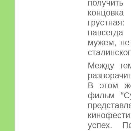
получить
концовка
грустна
навсегда
мужем, не
сталинског
Между тем
разворачи
В этом ж
фильм “
представл
кинофест
успех. П