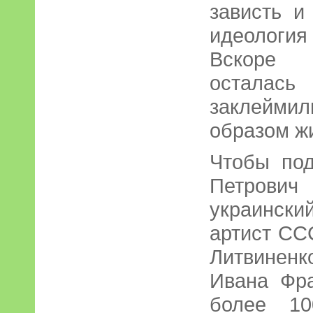
зависть и
идеологи
Вскоре 
осталас
заклейм
образом ж
Чтобы под
Петрови
украинск
артист СС
Литвиненк
Ивана Фр
более 10