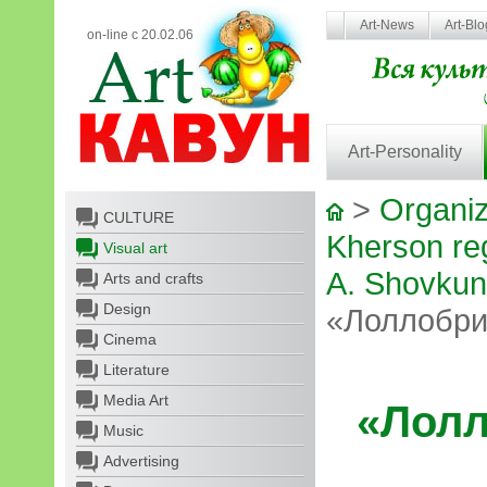
Art-News
Art-Bl
on-line с 20.02.06
Art-Personality
>
Organiz
CULTURE
Kherson re
Visual art
A. Shovku
Arts and crafts
Design
«Лоллобри
Cinema
Literature
Media Art
«Лолл
Music
Advertising