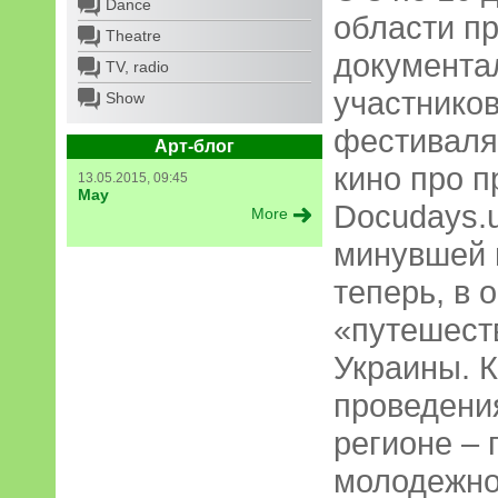
Dance
области п
Theatre
документа
TV, radio
участнико
Show
фестиваля
Арт-блог
кино про 
13.05.2015, 09:45
May
Docudays.
More
минувшей в
теперь, в 
«путешест
Украины. 
проведени
регионе – 
молодежно