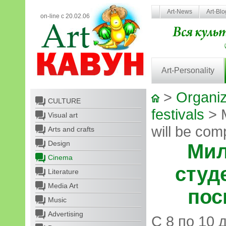
Art-News
Art-Bl
on-line с 20.02.06
Art-Personality
>
Organiz
CULTURE
festivals
> M
Visual art
will be com
Arts and crafts
Design
Мил
Cinema
студ
Literature
Media Art
пос
Music
Advertising
С 8 по 10 