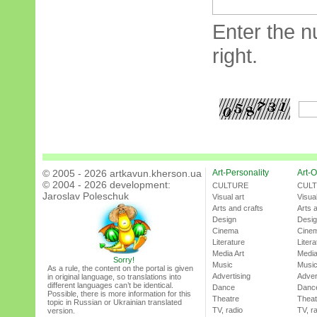
Enter the n
right.
© 2005 - 2026 artkavun.kherson.ua
Art-Personality
Art-O
© 2004 - 2026 development:
CULTURE
CUL
Jaroslav Poleschuk
Visual art
Visual
Arts and crafts
Arts 
Design
Desi
Cinema
Cine
Literature
Litera
Media Art
Media
Sorry!
Music
Musi
As a rule, the content on the portal is given
Advertising
Adver
in original language, so translations into
different languages can’t be identical.
Dance
Danc
Possible, there is more information for this
Theatre
Theat
topic in Russian or Ukrainian translated
TV, radio
TV, r
version.