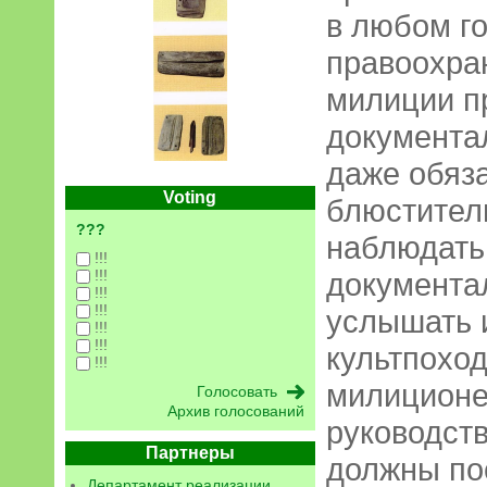
в любом го
правоохра
милиции п
документа
даже обяз
Voting
блюстител
???
наблюдать 
!!!
!!!
документа
!!!
!!!
услышать 
!!!
!!!
культпоход
!!!
милиционе
Архив голосований
руководст
Партнеры
должны по
Департамент реализации