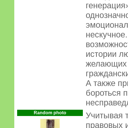
генерация
однозначно
эмоционал
нескучное
возможнос
истории лю
желающих 
граждански
А также пр
бороться п
несправед
Random photo
Учитывая т
правовых 