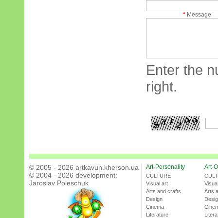
*
Message
Enter the n
right.
© 2005 - 2026 artkavun.kherson.ua
Art-Personality
Art-O
© 2004 - 2026 development:
CULTURE
CUL
Jaroslav Poleschuk
Visual art
Visual
Arts and crafts
Arts 
Design
Desi
Cinema
Cine
Literature
Litera