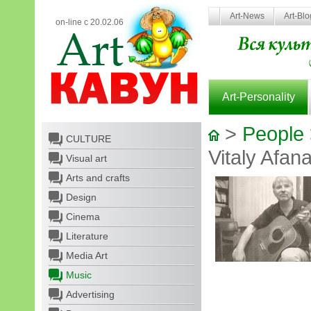
Art-News
Art-Bl
on-line с 20.02.06
Art-Personality
>
People
CULTURE
Vitaly Afan
Visual art
Arts and crafts
Design
Cinema
Literature
Media Art
Music
Advertising