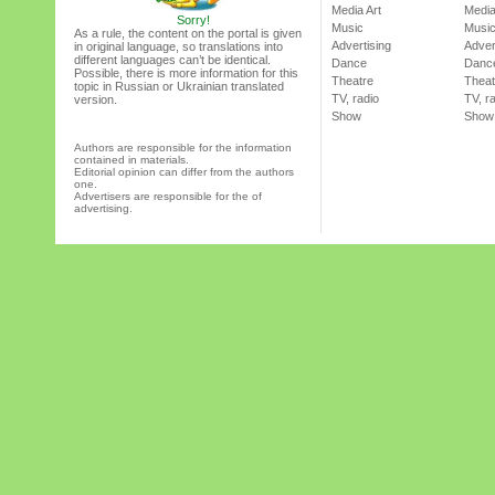
Media Art
Media
Sorry!
Music
Musi
As a rule, the content on the portal is given
Advertising
Adver
in original language, so translations into
different languages can’t be identical.
Dance
Danc
Possible, there is more information for this
Theatre
Theat
topic in Russian or Ukrainian translated
TV, radio
TV, r
version.
Show
Show
Authors are responsible for the information
contained in materials.
Editorial opinion can differ from the authors
one.
Advertisers are responsible for the of
advertising.