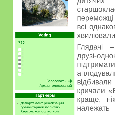
дитячих 
старшокл
переможці 
всі однако
хвилювали
Voting
???
Глядачі –
!!!
!!!
друзі-одно
!!!
!!!
підтрим
!!!
!!!
аплодува
!!!
відбивали 
Архив голосований
кричали «
Партнеры
краще, ні
Департамент реализации
належать
гуманитарной политики
Херсонской областной