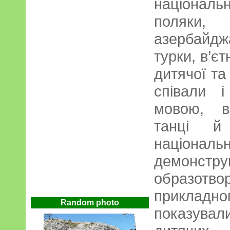
національ
поляки, 
азербайдж
турки, в’є
дитячої та
співали 
мовою, в
танці й
націонал
демонс
образотв
приклад
Random photo
показува