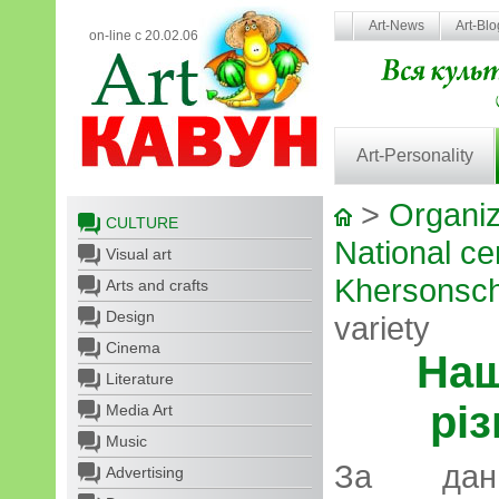
Art-News
Art-Bl
on-line с 20.02.06
Art-Personality
>
Organiz
CULTURE
National cen
Visual art
Khersonsch
Arts and crafts
Design
variety
Cinema
Наш
Literature
різ
Media Art
Music
За дани
Advertising