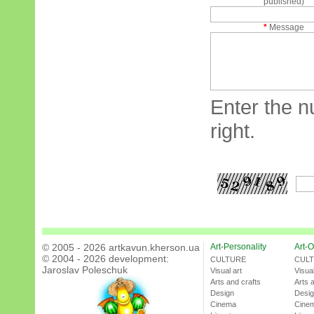
published)
*
Message
Enter the n
right.
© 2005 - 2026 artkavun.kherson.ua
Art-Personality
Art-O
© 2004 - 2026 development:
CULTURE
CUL
Jaroslav Poleschuk
Visual art
Visual
Arts and crafts
Arts 
Design
Desi
Cinema
Cine