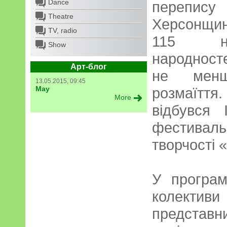
Dance
перепи
Theatre
Херсонщин
TV, radio
115 на
Show
народносте
Арт-блог
не менш
13.05.2015, 09:45
May
розмаїтт
More
відбувся 
фестиваль
творчості 
У програм
колективи 
предст