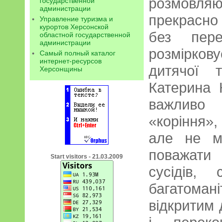
розмовляю
государственной
администрации
прекрасно
Управление туризма и
курортов Херсонской
без пере
областной государственной
администрации
розмірко
Самый полный каталог
интернет-ресурсов
дитячої 
Херсонщины
Катерина 
важливо 
«коріння»,
але не м
поважати
Start visitors - 21.03.2009
сусідів,
багатома
відкритим 