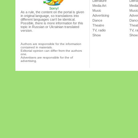
Literature
Litera
Media Art
Media
Sorry!
Music
Musi
As a rule, the content on the portal is given
Advertising
Adver
in original language, so translations into
different languages can’t be identical.
Dance
Danc
Possible, there is more information for this
Theatre
Theat
topic in Russian or Ukrainian translated
TV, radio
TV, r
version.
Show
Show
Authors are responsible for the information
contained in materials.
Editorial opinion can differ from the authors
one.
Advertisers are responsible for the of
advertising.