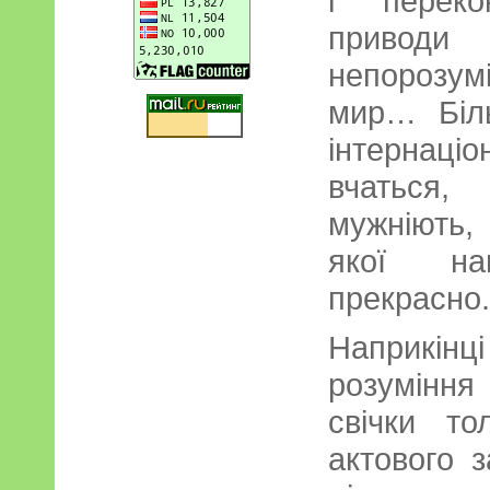
і переко
приводи
непорозумі
мир… Біл
інтернац
вчаться,
мужніють,
якої на
прекрасно.
Наприкін
розумінн
свічки то
актового з