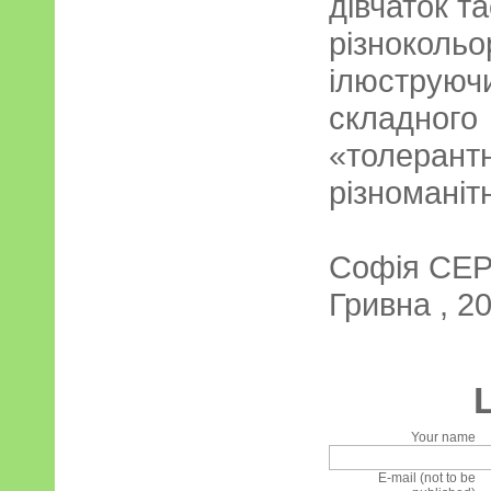
дівчаток т
різноко
ілюструю
склад
«толеран
різноманітн
Софія СЕ
Гривна , 20
Your name
E-mail (not to be