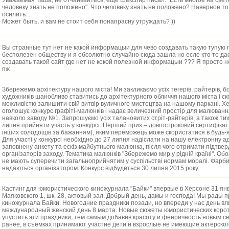
Уважаемая Таша, не отчаивайтесь, еще Шекспир писал: "Есть многое на свете
человеку знать не положено". Что человеку знать не положено? Наверное то,
осилить...
Может быть, и вам не стоит себя понапрасну утруждать? ))
Вы странные тут нет не какой информацыи для чево создавать такую тупую 
бесполезен обществу и я обсолютно случайно сюда зашла но есле кто то дас
создавать такой сайт где нет не кокой полезной информацыи ??? Я просто 
пж
Збережемо архітектуру нашого міста! Ми закликаємо усіх тегерів, райтерів, бо
художників шанобливо ставитись до архітектурного обличчя нашого міста і с
можливістю залишити свій витвір вуличного мистецтва на нашому паркані. Х
оголошує конкурс графіті-малюнків і надає величезний простір для малювання
навколо заводу №1. Запрошуємо усіх талановитих стріт-райтерів, а також тих
липня прийняти участь у конкурсі. Перший приз – довгостроковий сертифікат
інших солодощів за бажанням), яким переможець може скористатися в будь-я
Для участі у конкурсі необхідно до 27 липня надіслати на нашу електронну а
заповнену анкету та ескіз майбутнього малюнка, після чого отримати підтвер
організаторів заходу. Тематика малюнків "Збережемо мир у рідній країні". Об
не мають суперечити загальноприйнятим у суспільстві нормам моралі. Фарб
надаються організатором. Конкурс відбудеться 30 липня 2015 року.
Кастинг для юмористического киножурнала "Байки" впервые в Херсоне 31 янв
Маяковского 1, шк. 28, актовый зал. Добрый день, дамы и господа! Мы рады 
киножурнала Байки. Новогодние праздники позади, но впереди у нас день в
международный женский день 8 марта. Новые сюжеты юмористических корот
упустить эти праздники, тем самым добавив красоту и фееричность новым се
ранее, в съёмках принимают участие дети и взрослые не имеющие актерского