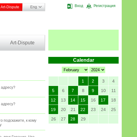
Вход
Регистрация
Art-Dispute
Eng
Art-Dispute
Calendar
1
2
3
4
у адресу?
5
6
7
8
9
10
11
12
13
14
15
16
17
18
у адресу?
19
20
21
22
23
24
25
26
27
28
29
о подскажите, к кому
y