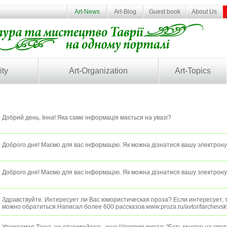
Art-News
Art-Blog
Guest book
About Us
ity
Art-Organization
Art-Topics
Добрий день, Інна! Яка саме інформація мається на увазі?
Доброго дня! Маємо для вас інформацію. Як можна дізнатися вашу электрон
Доброго дня! Маємо для вас інформацію. Як можна дізнатися вашу электрон
Здравствуйте. Интересует ли Вас юмористическая проза? Если интересует, т
можно обратиться.Написал более 600 рассказов.www.proza.ru/avtor/tarchevsk