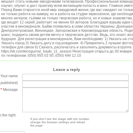
мешает стать новыми звездочками телеэкранов. Профессиональная команда
научит, обучит и даст практику всем желающим попасть в кино. Главное име
Перед Вами откроется иной мир закадровой жизни, где вас ожидает не тольк
не только работа на камеру, но и работа на студии звукозаписи, где необход
многих актеров, съёмки не только творческая работа, но и новые знакомства
где входят 12 серий, работает не менее 60 актеров. Благодаря взрыву идеи 
участие в киножурнале, Байки появились в семи областях Украины: Донецкая,
Днепропетровская, Винницкая, Запорожская и Кировоградская область. Родит
шанс, подарить своим детям мечту и творческое детство. Ведь, кто знает, воз
будущее. Для регистрации в киножурнале, Вам необходимо: 1) Указать на ст
Указать город 3) Указать дату и год рождения. 4) Прикрепить 2 лучшие фотог
телефон для связи 6) Скачать, распечатать и заполнить документы в группе.
https://vk.com/kinogurnal_bayki_11_season Регистрация открыта до 30 января
по телефонам: (050) 955 03 50; (050) 494 12 10
Leave a reply
Your name
e published)
*
Message
 the right.
If you don't see the image with the number,
change the browser settings and reload
the page