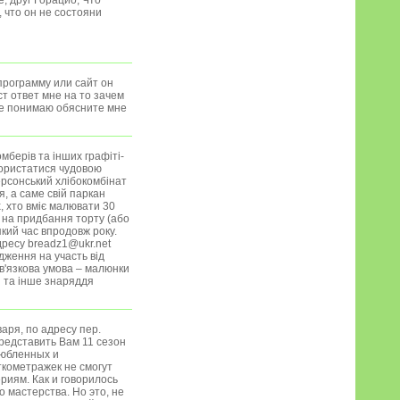
, друг Горацио, Что
 что он не состояни
программу или сайт он
т ответ мне на то зачем
не понимаю обясните мне
мберів та інших графіті-
користатися чудовою
ерсонський хлібокомбінат
, а саме свій паркан
, хто вміє малювати 30
 на придбання торту (або
кий час впродовж року.
дресу breadz1@ukr.net
дження на участь від
ов'язкова умова – малюнки
и та інше знаряддя
аря, по адресу пер.
представить Вам 11 сезон
любленных и
кометражек не смогут
риям. Как и говорилось
 мастерства. Но это, не