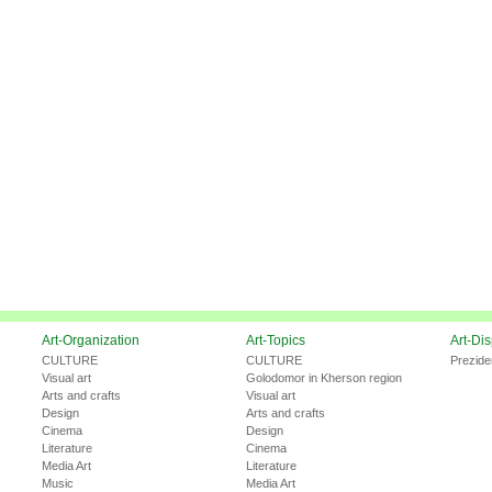
Art-Organization
Art-Topics
Art-Di
CULTURE
CULTURE
Prezide
Visual art
Golodomor in Kherson region
Arts and crafts
Visual art
Design
Arts and crafts
Cinema
Design
Literature
Cinema
Media Art
Literature
Music
Media Art