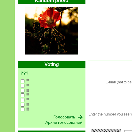
Random photo
Voting
???
!!!
E-mail (not to b
!!!
!!!
!!!
!!!
!!!
!!!
Enter the number you see to
Архив голосований