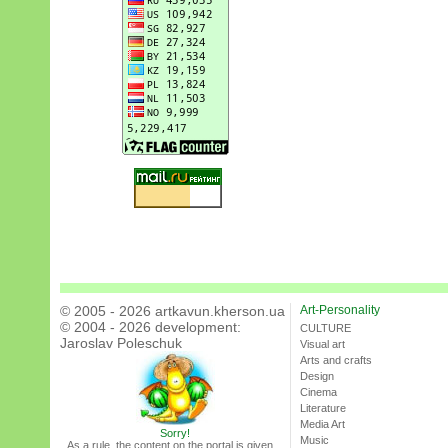
© 2005 - 2026 artkavun.kherson.ua
Art-Personality
© 2004 - 2026 development:
CULTURE
Jaroslav Poleschuk
Visual art
Arts and crafts
Design
Cinema
Literature
Media Art
Sorry!
Music
As a rule, the content on the portal is given