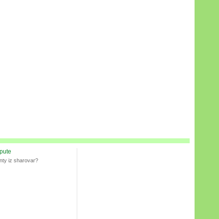
spute
nty iz sharovar?