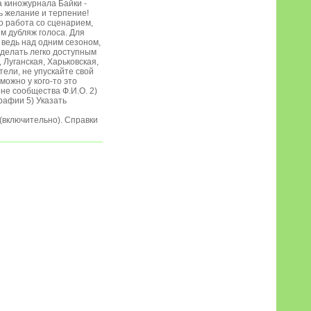
 киножурнала Байки -
ть желание и терпение!
о работа со сценарием,
им дубляж голоса. Для
, ведь над одним сезоном,
сделать легко доступным
 Луганская, Харьковская,
ели, не упускайте свой
можно у кого-то это
ене сообщества Ф.И.О. 2)
рафии 5) Указать
 (включительно). Справки