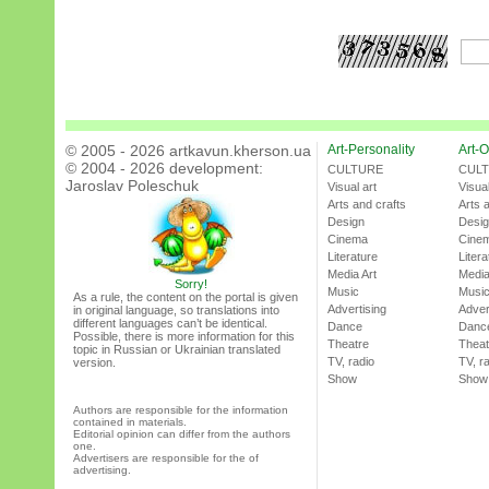
© 2005 - 2026 artkavun.kherson.ua
Art-Personality
Art-O
© 2004 - 2026 development:
CULTURE
CUL
Jaroslav Poleschuk
Visual art
Visual
Arts and crafts
Arts 
Design
Desi
Cinema
Cine
Literature
Litera
Media Art
Media
Sorry!
Music
Musi
As a rule, the content on the portal is given
Advertising
Adver
in original language, so translations into
different languages can’t be identical.
Dance
Danc
Possible, there is more information for this
Theatre
Theat
topic in Russian or Ukrainian translated
TV, radio
TV, r
version.
Show
Show
Authors are responsible for the information
contained in materials.
Editorial opinion can differ from the authors
one.
Advertisers are responsible for the of
advertising.