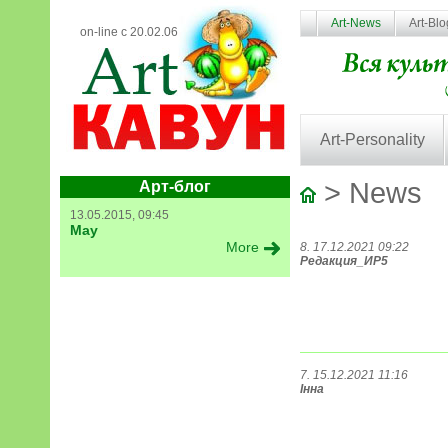
Art-News
Art-Bl
on-line с 20.02.06
Art-Personality
> News
Арт-блог
13.05.2015, 09:45
May
More
8. 17.12.2021 09:22
Редакция_ИР5
7. 15.12.2021 11:16
Інна