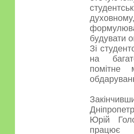
студентс
духовн
формулюва
будувати о
Зі студент
на багат
помітне 
обдаруван
Закінч
Дніпропет
Юрій Гол
працює 