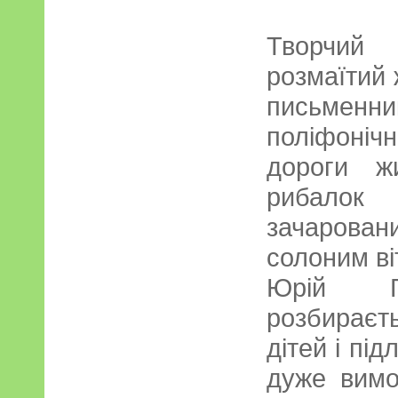
Творчий
розмаїтий 
письмен
поліфоніч
дороги жи
рибалок
зачарован
солоним ві
Юрій Го
розбираєть
дітей і підл
дуже вимо