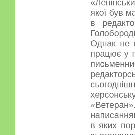
«Ленінськ
якої був м
в редакто
Голобород
Однак не в
працює у п
письменни
редактор
сьогодні
херсонс
«Ветеран»
написанням
в яких по