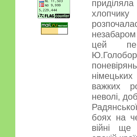
приділяла 
хлопчик
розпочал
незабаром
цей пе
Ю.Голо
поневір
німецьких
важких р
неволі, до
Радянсько
боях на ч
війні ще