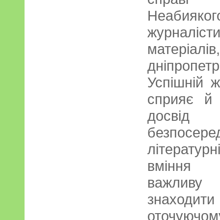
Неабияко
журналісти
матеріалі
дніпропе
Успішній ж
сприяє й 
досвід 
безпосере
літерату
вміння в
важливу 
знаходит
оточу