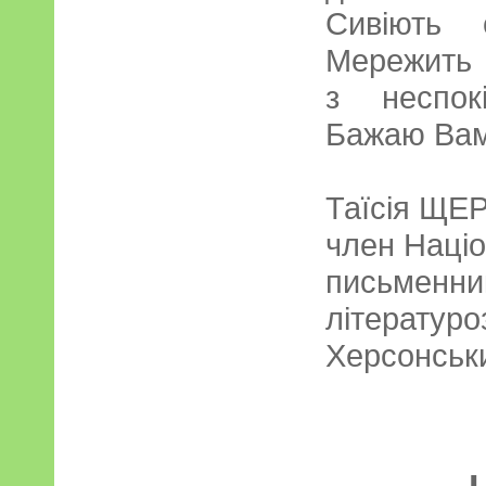
Сивіють 
Мережить г
з неспок
Бажаю Вам 
Таїсія ЩЕ
член Націо
письме
літературо
Херсонськи