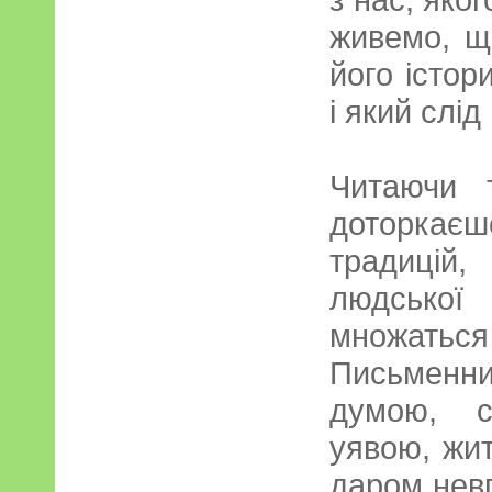
живемо, щ
його істо
і який слі
Читаючи 
доторкаєш
традицій
людської
множаться 
Письмен
думою, с
уявою, жи
даром нев