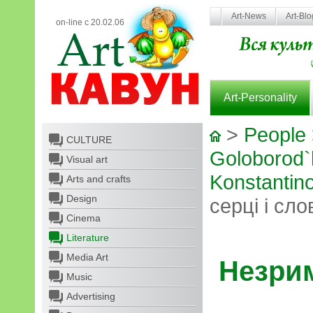
Art-News
Art-Bl
on-line с 20.02.06
Art-Personality
>
People
CULTURE
Goloborod`
Visual art
Konstantin
Arts and crafts
Design
серці і сло
Cinema
Literature
Media Art
Незрим
Music
Advertising