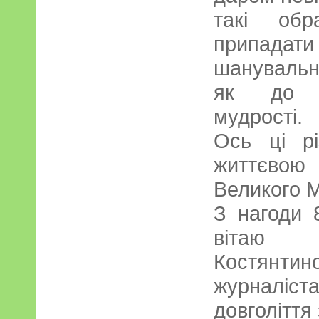
такі об
припадат
шанувальн
як до н
мудрості.
Ось ці рі
життєвою
Великого 
З нагоди 
вітаю 
Костянти
журналіст
довголіття 