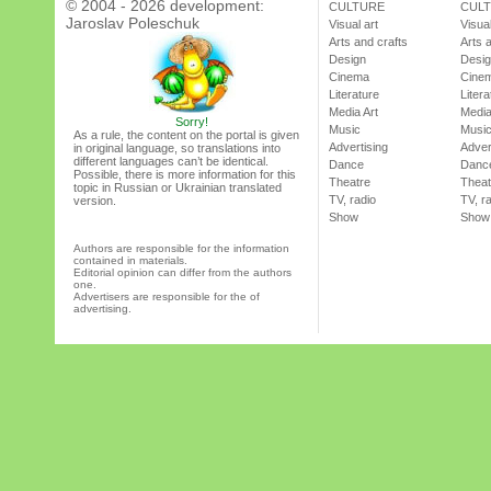
© 2004 - 2026 development:
CULTURE
CUL
Jaroslav Poleschuk
Visual art
Visual
Arts and crafts
Arts 
Design
Desi
Cinema
Cine
Literature
Litera
Media Art
Media
Sorry!
Music
Musi
As a rule, the content on the portal is given
Advertising
Adver
in original language, so translations into
different languages can’t be identical.
Dance
Danc
Possible, there is more information for this
Theatre
Theat
topic in Russian or Ukrainian translated
TV, radio
TV, r
version.
Show
Show
Authors are responsible for the information
contained in materials.
Editorial opinion can differ from the authors
one.
Advertisers are responsible for the of
advertising.