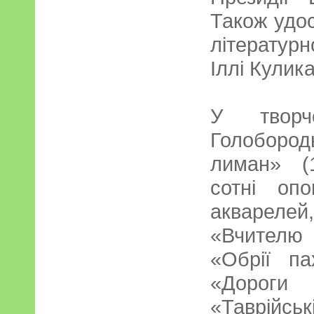
Також удо
літературн
Іллі Кулика
У творч
Голоборо
лиман» (1
сотні опо
акварелей
«Вчителю
«Обрії па
«Дороги
«Таврійс