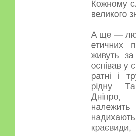
Кожному сл
великого з
А ще — лю
етичних п
живуть за
оспівав у с
ратні і т
рідну Та
Дніпро, 
належить
надихают
краєвиди