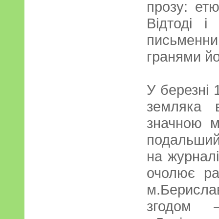
прозу: етю
Відтоді і
письменни
гранями йо
У березні 
земляка в
значною м
подальший
на журналі
очолює ра
м.Берисл
згодом 