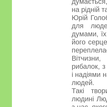
думається
на рідній т
Юрій Голо
для люде
думами, ї
його серце
переплела
Вітчизни,
рибалок, 
і надіями н
людей.
Такі тво
людині Лю
з нас, яког