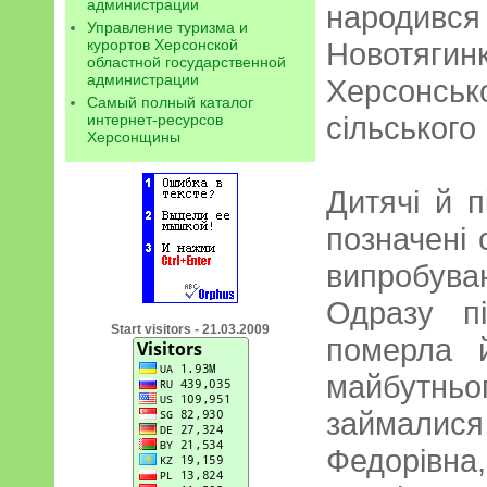
администрации
народився
Управление туризма и
курортов Херсонской
Новотягин
областной государственной
администрации
Херсонсь
Самый полный каталог
сільського
интернет-ресурсов
Херсонщины
Дитячі й п
позначені 
випробува
Одразу п
Start visitors - 21.03.2009
померла 
майбутн
займалися 
Федорівн