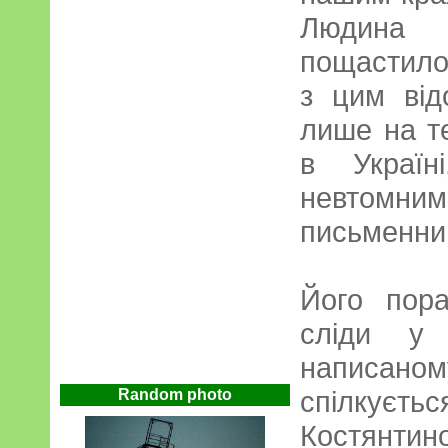
Людина 
пощастило 
з цим ві
лише на т
в Україн
невтомн
письменниць
Його пор
сліди у
написано
спілк
Random photo
Костянтин