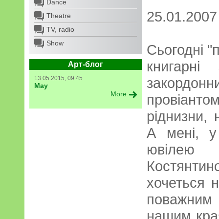
Dance
25.01.2007
Theatre
TV, radio
Show
Сьогодні "п
книгарні 
Арт-блог
13.05.2015, 09:45
закорд
May
More
провіант
ріднизни, 
А мені, у
ювілею
Костянти
хочеться 
поважним
нашим края