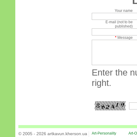
Your name
E-mail (not to be
published)
*
Message
Enter the n
right.
© 2005 - 2026 artkavun.kherson.ua
Art-Personality
Art-O