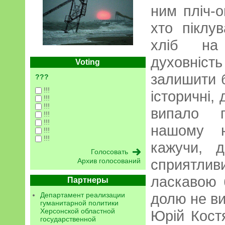
ним пліч-о
хто піклу
хліб на 
духовніст
Voting
залишити 
???
!!!
історичні, 
!!!
!!!
випало 
!!!
!!!
нашому ю
!!!
!!!
кажучи, 
сприятлив
Архив голосований
ласкавою 
Партнеры
долю не ви
Департамент реализации
гуманитарной политики
Херсонской областной
Юрій Кост
государственной