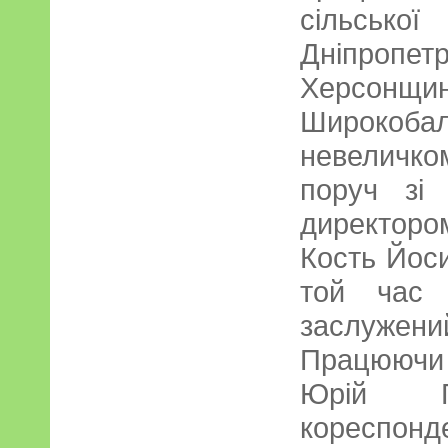
сільс
Дніпропе
Херсо
Широкоба
невеличко
поруч зі
директоро
Кость Йос
той час 
заслужений
Працюючи 
Юрій Го
кореспонд