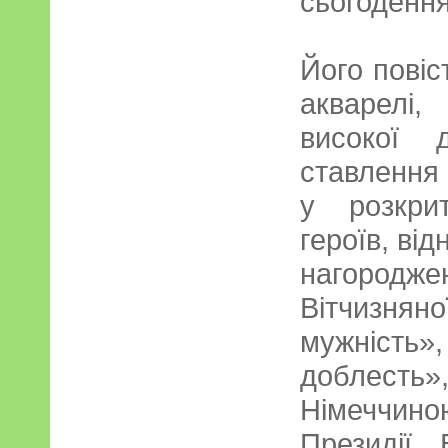
сьогодення
Його повіс
акварелі
високої д
ставлення 
у розкрит
героїв, від
нагоро
Вітчизня
мужність»
доблесть
Німеччино
Президії