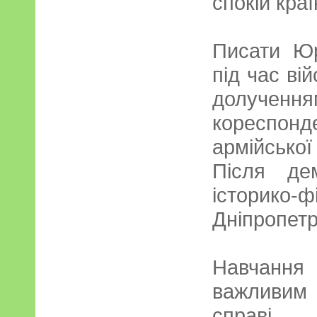
спокій краї
Писати Юр
під час ві
долучен
кореспонд
армійської 
Після дем
історико-
Дніпропетр
Навчання
важливим 
справі 