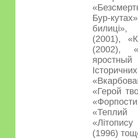
«Безсмерт
Бур-кута
билиці»,
(2001), «
(2002),
яростны
Історичних
«Вкарбова
«Герой тв
«Форпости 
«Теплий 
«Літопис
(1996) тощ