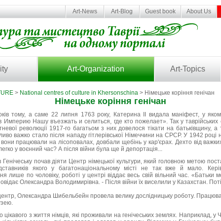
Art-News
Art-Blog
Guest book
About Us
ity
Art-Organization
Art-Topics
TURE
>
National centres of culture in Khersonschina
> Німецьке коріння генічан
Німецьке коріння генічан
оків тому, а саме 22 липня 1763 року, Катерина II видала маніфест, у яком
 Империю Нашу въезжать и селиться, где кто пожелает». Так у таврійських 
втневої революції 1917-го багатьом з них довелося тікати на батьківщину, а
ливо важко стало після нападу гітлерівської Німеччини на СРСР. У 1942 році 
м вони працювали на лісоповалах, довбали щебінь у кар'єрах. Дехто від важких
егко у воєнний час? А після війни була ще й депортація...
 Генічеську почав діяти Центр німецької культури, який головною метою пост
дставників якого у багатонаціональному місті не так вже й мало. Кер
ня лише по чоловіку, роботі у центрі віддає весь свій вільний час. «Батьки м
овідає Олександра Володимирівна. - Після війни їх виселили у Казахстан. Пот
центр, Олександра Шибельбейн провела велику дослідницьку роботу. Працювал
узею.
 цікавого з життя німців, які проживали на генічеських землях. Наприклад, у 