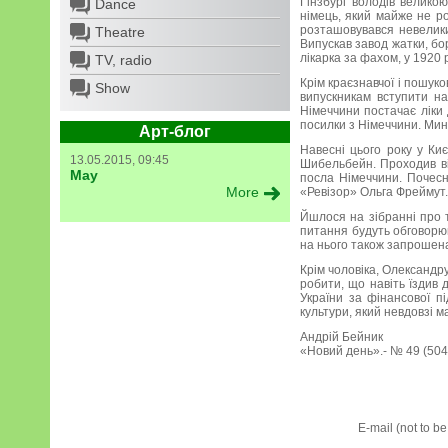
Гінзбург володів великою
Dance
німець, який майже не ро
розташовувався невеликий
Theatre
Випускав завод жатки, бор
лікарка за фахом, у 1920 
TV, radio
Крім краєзнавчої і пошук
Show
випускникам вступити на
Німеччини постачає ліки 
посилки з Німеччини. Мин
Арт-блог
Навесні цього року у Киє
13.05.2015, 09:45
Шибельбейн. Проходив він
May
посла Німеччини. Почесн
More
«Ревізор» Ольга Фреймут.
Йшлося на зібранні про т
питання будуть обговорюв
на нього також запрошен
Крім чоловіка, Олександр
робити, що навіть їздив 
України за фінансової п
культури, який невдовзі м
Андрій Бейник
«Новий день».- № 49 (5043
E-mail (not to b