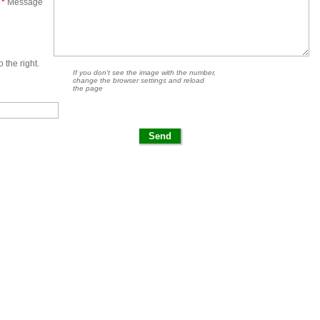
*
Message
 the right.
If you don't see the image with the number,
change the browser settings and reload
the page