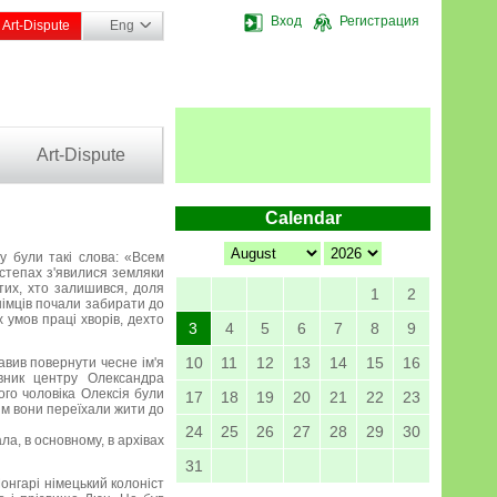
Вход
Регистрация
Art-Dispute
Eng
Art-Dispute
Calendar
у були такі слова: «Всем
степах з'явилися земляки
 тих, хто залишився, доля
1
2
німців почали забирати до
 умов праці хворів, дехто
3
4
5
6
7
8
9
10
11
12
13
14
15
16
авив повернути чесне ім'я
івник центру Олександра
ого чоловіка Олексія були
17
18
19
20
21
22
23
ім вони переїхали жити до
24
25
26
27
28
29
30
а, в основному, в архівах
31
Чонгарі німецький колоніст