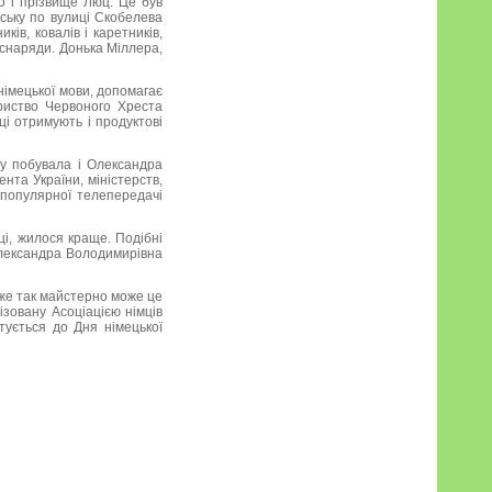
ло і прізвище Люц. Це був
еську по вулиці Скобелева
ів, ковалів і каретників,
і снаряди. Донька Міллера,
німецької мови, допомагає
ариство Червоного Хреста
ці отримують і продуктові
ому побувала і Олександра
нта України, міністерств,
 популярної телепередачі
ці, жилося краще. Подібні
 Олександра Володимирівна
вже так майстерно може це
ізовану Асоціацією німців
тується до Дня німецької