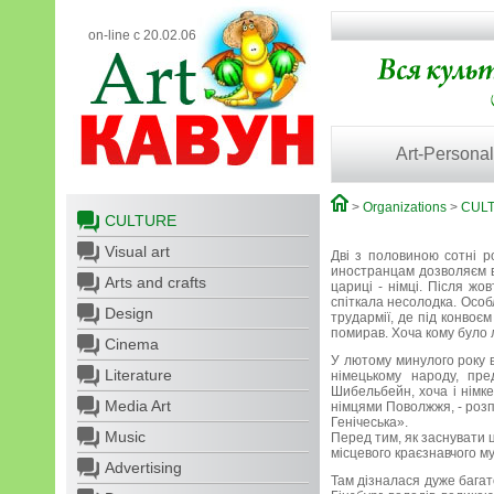
on-line с 20.02.06
Art-Personal
>
Organizations
>
CUL
CULTURE
Visual art
Дві з половиною сотні р
иностранцам дозволяєм в
Arts and crafts
цариці - німці. Після жо
спіткала несолодка. Особ
Design
трудармії, де під конвоє
помирав. Хоча кому було л
Cinema
У лютому минулого року в
Literature
німецькому народу, пре
Шибельбейн, хоча і німке
Media Art
німцями Поволжжя, - розп
Генічеська».
Music
Перед тим, як заснувати 
місцевого краєзнавчого м
Advertising
Там дізналася дуже багато