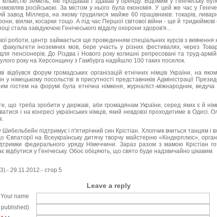
 кількістю земель, які продавав і здавав у оренду. Відомим у Генічеську бу
змовляв російською. За містом у нього була економія. У цей же час у Геніч
 завод Міллера, на якому трудилися майже 60 працівників: токарів, ливарник
они, віялки, косарки тощо. А під час Першої світової війни - ще й тридюймов
році стала завідуючою Генічеського відділу охорони здоров'я...
ової роботи, центр займається ще проведенням спеціальних курсів з вивчення 
 факультети іноземних мов, бере участь у різних фестивалях, через Тов
для пенсіонерів. До Різдва і Нового року колишні репресовані та труд-армій
улого року на Херсонщину з Гамбурга надійшло 100 таких посилок.
ві відбувся форум громадських організацій етнічних німців України, на як
 у німецькому посольстві в присутності представників Адміністрації Президе
им гостем на форумі була етнічна німкеня, журналіст-міжнародник, ведуча
е, що треба зробити у державі, аби громадянам України, серед яких є й нім
атися і на конгресі українських німців, який невдовзі проходитиме в Одесі.
а.
у Шибельбейн підтримує і п'ятирічний син Крістіан. Хлопчик вчиться танцям і 
до Євпаторії на Всеукраїнську дитячу творчу майстерню «Кіндерплюс», орган
ідтримки федерального уряду Німеччини. Зараз разом з мамою Крістіан го
ає відбутися у Генічеську. Обоє обіцяють, що свято буде надзвичайно цікавим.
).- 29.11.2012.- стор.5
Leave a reply
Your name
e published)