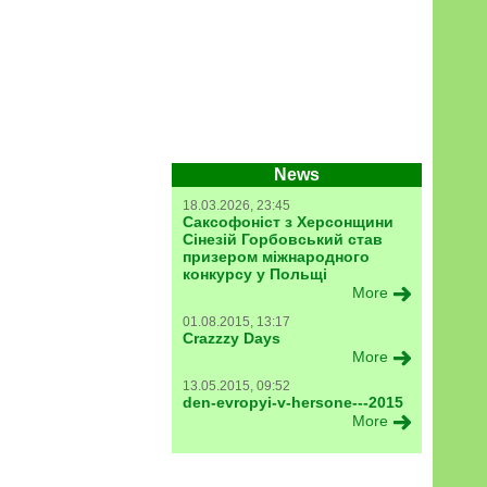
News
18.03.2026, 23:45
Саксофоніст з Херсонщини
Сінезій Горбовський став
призером міжнародного
конкурсу у Польщі
More
01.08.2015, 13:17
Crazzzy Days
More
13.05.2015, 09:52
den-evropyi-v-hersone---2015
More