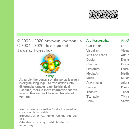
© 2005 - 2026 artkavun.kherson.ua
Art-Personality
Art-O
© 2004 - 2026 development:
CULTURE
CUL
Jaroslav Poleschuk
Visual art
Visual
Arts and crafts
Arts 
Design
Desi
Cinema
Cine
Literature
Litera
Media Art
Media
Sorry!
Music
Musi
As a rule, the content on the portal is given
Advertising
Adver
in original language, so translations into
different languages can’t be identical.
Dance
Danc
Possible, there is more information for this
Theatre
Theat
topic in Russian or Ukrainian translated
TV, radio
TV, r
version.
Show
Show
Authors are responsible for the information
contained in materials.
Editorial opinion can differ from the authors
one.
Advertisers are responsible for the of
advertising.