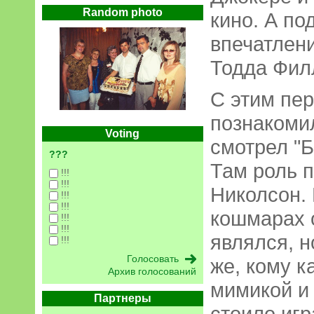
Random photo
кино. А по
впечатлен
Тодда Фил
С этим пе
познакомил
Voting
смотрел "Б
???
Там роль 
!!!
!!!
Николсон.
!!!
!!!
кошмарах 
!!!
!!!
являлся, н
!!!
же, кому к
Архив голосований
мимикой и
Партнеры
стоило игр