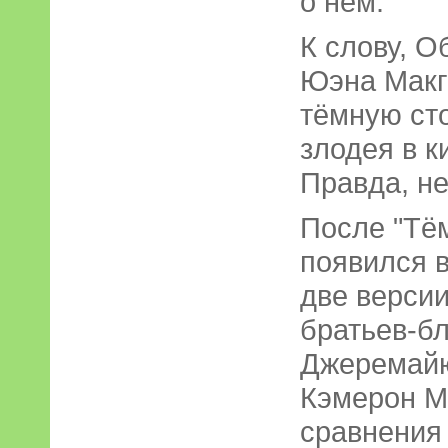
о нём.
К слову, О
Юэна Макг
тёмную сто
злодея в 
Правда, не
После "Тё
появился в
две версии
братьев-б
Джеремайю
Кэмерон М
сравнения