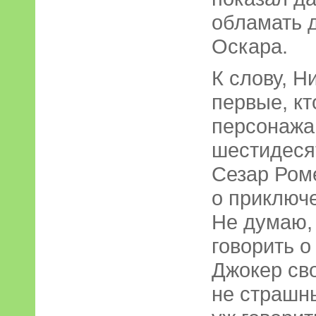
обламать 
Оскара.
К слову, Н
первые, кт
персонажа 
шестидеся
Сезар Ром
о приключ
Не думаю, 
говорить о
Джокер св
не страшн