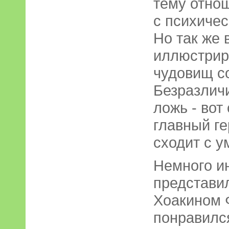
тему отно
с психиче
Но так же 
иллюстриру
чудовищ с
Безразличи
ложь - вот
главный ге
сходит с у
Немного и
представи
Хоакином 
понравилс