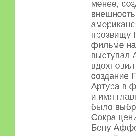
менее, со
внешность
американс
прозвищу П
фильме наз
выступал А
вдохновил
создание П
Артура в ф
и имя глав
было выбр
Сокращение
Бену Аффе