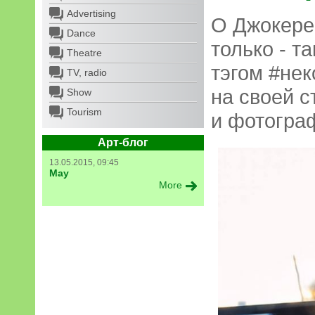
Advertising
О Джокере
Dance
только - т
Theatre
тэгом #не
TV, radio
на своей с
Show
Tourism
и фотогра
Арт-блог
13.05.2015, 09:45
May
More