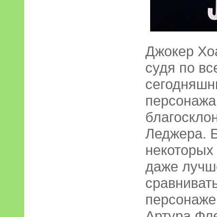
Джокер Хоа
судя по вс
сегодняшн
персонажа,
благоскло
Леджера. Б
некоторых 
даже лучше
сравнивать
персонажей
Артура Фле