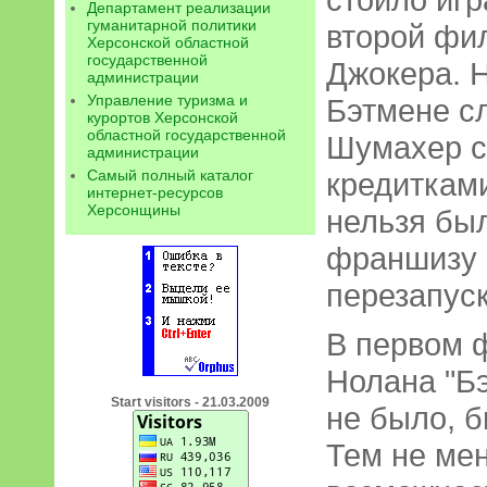
Департамент реализации
гуманитарной политики
второй фил
Херсонской областной
государственной
Джокера. 
администрации
Управление туризма и
Бэтмене с
курортов Херсонской
областной государственной
Шумахер с 
администрации
Самый полный каталог
кредитками
интернет-ресурсов
Херсонщины
нельзя был
франшизу
перезапуск
В первом 
Нолана "Б
Start visitors - 21.03.2009
не было, б
Тем не ме