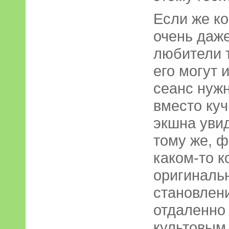
Если же ко
очень даж
любители 
его могут 
сеанс нужн
вместо ку
экшна увид
тому же, ф
каком-то к
оригиналь
становлен
отдаленно
культовым