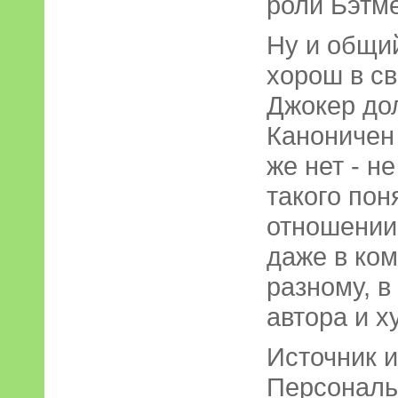
роли Бэтм
Ну и общий
хорош в с
Джокер до
Каноничен 
же нет - н
такого пон
отношении
даже в ком
разному, в
автора и х
Источник 
Персональ