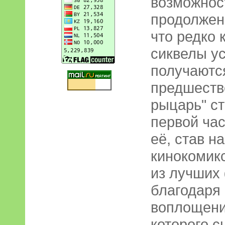
возможнос
продолжен
что редко 
сиквелы у
получаютс
предшеств
рыцарь" ст
первой ча
её, став н
кинокомик
из лучших
благодаря
воплощени
которого с