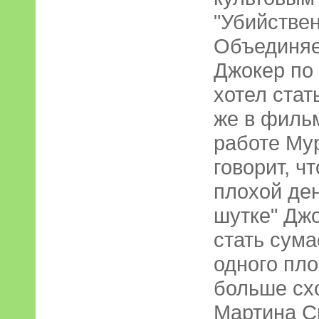
"Убийстве
Объединяет
Джокер по
хотел стат
же в фильм
работе Мур
говорит, ч
плохой ден
шутке" Джо
стать сум
одного пло
больше схо
Мартина Ск