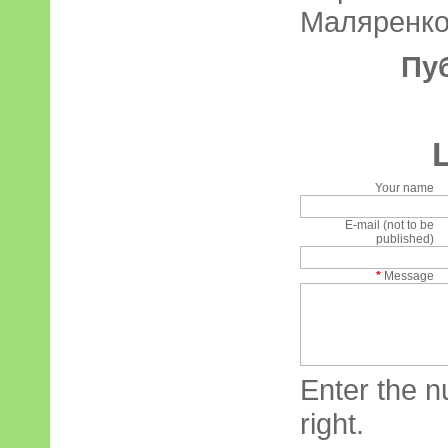
Маляренк
Пу
Your name
E-mail (not to be
published)
*
Message
Enter the n
right.