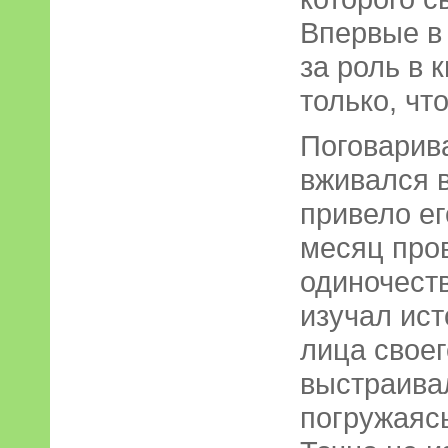
Впервые в
за роль в 
только, чт
Поговарива
вживался в
привело ег
месяц про
одиночеств
изучал ист
лица своег
выстраивал
погружаясь