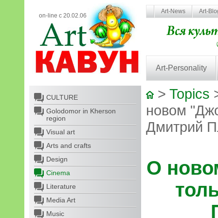
Art-News
Art-Bl
on-line с 20.02.06
Art-Personality
>
Topics
CULTURE
новом "Джо
Golodomor in Kherson
region
Дмитрий П
Visual art
Arts and crafts
Design
О ново
Cinema
толь
Literature
Media Art
Music