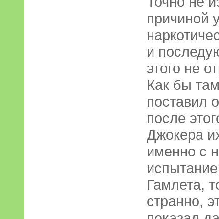
Точно не и
причиной 
наркотичес
и последу
этого не о
Как бы там
поставил о
после этог
Джокера их
именно с 
испытание
Гамлета, т
странно, э
показал д