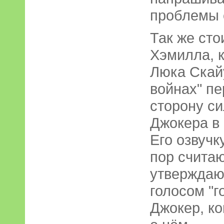
проблемы с
Так же сто
Хэмилла, 
Люка Скай
войнах" п
сторону си
Джокера в
Его озвучк
пор считаю
утверждают
голосом "г
Джокер, ко