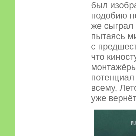
был изобр
подобию п
же сыграл
пытаясь м
с предшест
что киност
монтажёры
потенциал 
всему, Лет
уже вернёт