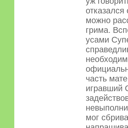
уж говорит
отказался 
можно рас
грима. Всп
усами Суп
справедлив
необходим
официальн
часть мате
игравший 
задейство
невыполним
мог сбрива
напрашивае