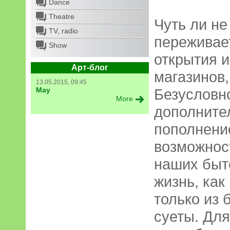
Dance
Theatre
Чуть ли н
TV, radio
переживае
Show
открытия и
Арт-блог
магазинов,
13.05.2015, 09:45
May
Безусловно
More
дополните
пополнени
возможнос
наших быт
жизнь, как
только из 
суеты. Для