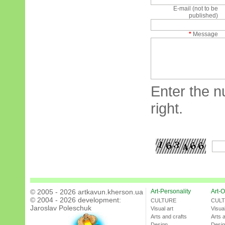
E-mail (not to be
published)
*
Message
Enter the n
right.
© 2005 - 2026 artkavun.kherson.ua
Art-Personality
Art-O
© 2004 - 2026 development:
CULTURE
CUL
Jaroslav Poleschuk
Visual art
Visual
Arts and crafts
Arts 
Design
Desi