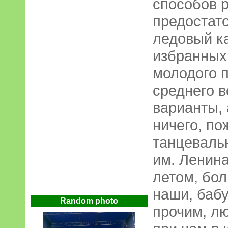
способов 
предостато
ледовый ка
избранных
молодого п
среднего в
варианты, 
ничего, по
танцеваль
им. Ленин
летом, бол
наши, баб
Random photo
прочим, л