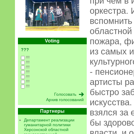
при чем в
оркестра. 
вспомнить 
областной
пожара, ф
Voting
из самых 
???
!!!
культурног
!!!
!!!
- пенсион
!!!
!!!
артисты ра
!!!
!!!
быстро за
Архив голосований
искусства.
взялся за 
Партнеры
Департамент реализации
бы здорово
гуманитарной политики
Херсонской областной
власти, и 