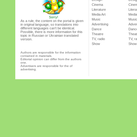
Cinema
Cine
Literature
Litera
Media Art
Media
Sorry!
Music
Musi
As a rule, the content on the portal is given
Advertising
Adver
in original language, so translations into
different languages can’t be identical.
Dance
Danc
Possible, there is more information for this
Theatre
Theat
topic in Russian or Ukrainian translated
TV, radio
TV, r
version.
Show
Show
Authors are responsible for the information
contained in materials.
Editorial opinion can differ from the authors
one.
Advertisers are responsible for the of
advertising.