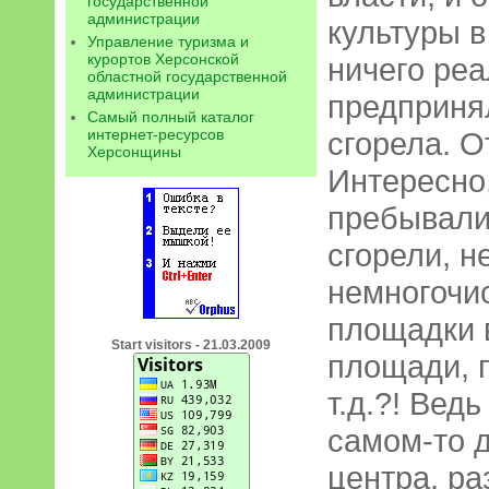
государственной
администрации
культуры в
Управление туризма и
курортов Херсонской
ничего реа
областной государственной
администрации
предпринял
Самый полный каталог
интернет-ресурсов
сгорела. О
Херсонщины
Интересно,
пребывали
сгорели, не
немногочи
площадки 
Start visitors - 21.03.2009
площади, 
т.д.?! Ведь
самом-то д
центра, р