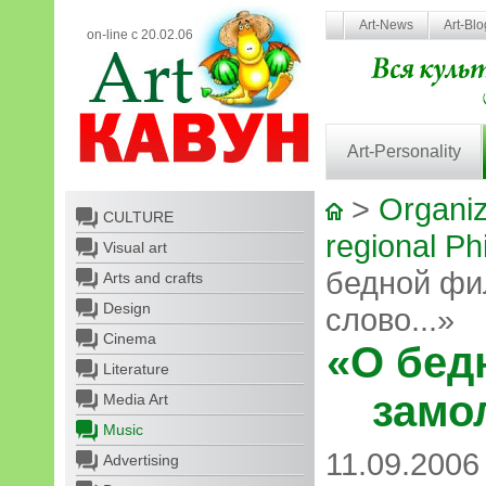
Art-News
Art-Bl
on-line с 20.02.06
Art-Personality
>
Organiz
CULTURE
regional Ph
Visual art
бедной фи
Arts and crafts
Design
слово...»
Cinema
«О бед
Literature
замол
Media Art
Music
11.09.2006
Advertising