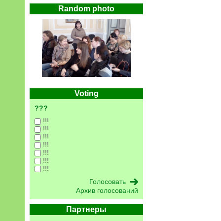
Random photo
Voting
???
!!!
!!!
!!!
!!!
!!!
!!!
!!!
Архив голосований
Партнеры