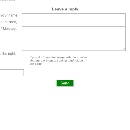
Leave a reply
Your name
e published)
*
Message
 the right.
If you don't see the image with the number,
change the browser settings and reload
the page