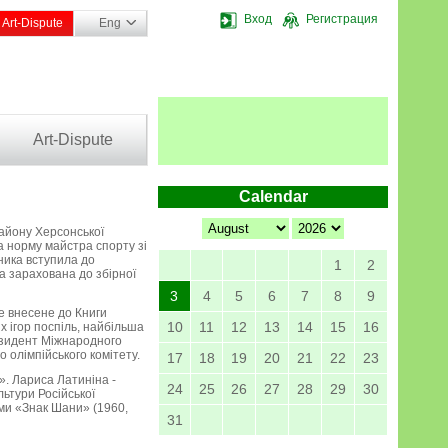
Вход
Регистрация
Art-Dispute
Eng
Art-Dispute
Calendar
району Херсонської
 норму майстра спорту зі
ника вступила до
1
2
ла зарахована до збірної
3
4
5
6
7
8
9
ще внесене до Книги
10
11
12
13
14
15
16
х ігор поспіль, найбільша
президент Міжнародного
 олімпійського комітету.
17
18
19
20
21
22
23
». Лариса Латиніна -
24
25
26
27
28
29
30
ьтури Російської
ми «Знак Шани» (1960,
31