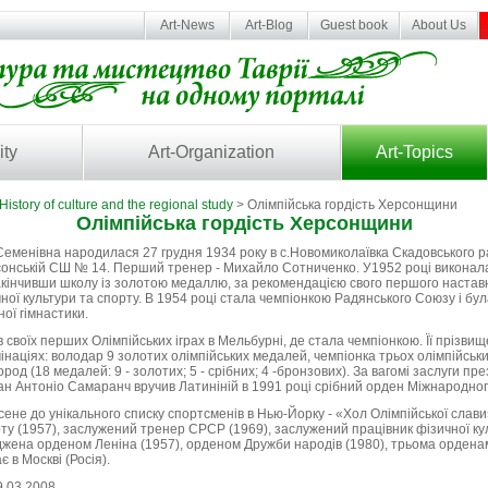
Art-News
Art-Blog
Guest book
About Us
ity
Art-Organization
Art-Topics
History of culture and the regional study
> Олімпійська гордість Херсонщини
Олімпійська гордість Херсонщини
Семенівна народилася 27 грудня 1934 року в с.Новомиколаївка Скадовського 
сонській СШ № 14. Перший тренер - Михайло Сотниченко. У1952 році виконала
Закінчивши школу із золотою медаллю, за рекомендацією свого першого настав
чної культури та спорту. В 1954 році стала чемпіонкою Радянського Союзу і бу
ої гімнастики.
в своїх перших Олімпійських іграх в Мельбурні, де стала чемпіонкою. Її прізви
мінаціях: володар 9 золотих олімпійських медалей, чемпіонка трьох олімпійськи
город (18 медалей: 9 - золотих; 5 - срібних; 4 -бронзових). За вагомі заслуги 
уан Антоніо Самаранч вручив Латиніній в 1991 році срібний орден Міжнародного
сене до унікального списку спортсменів в Нью-Йорку - «Хол Олімпійської слави
у (1957), заслужений тренер СРСР (1969), заслужений працівник фізичної кул
джена орденом Леніна (1957), орденом Дружби народів (1980), трьома ордена
 в Москві (Росія).
9.03.2008