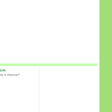
spute
nty iz sharovar?