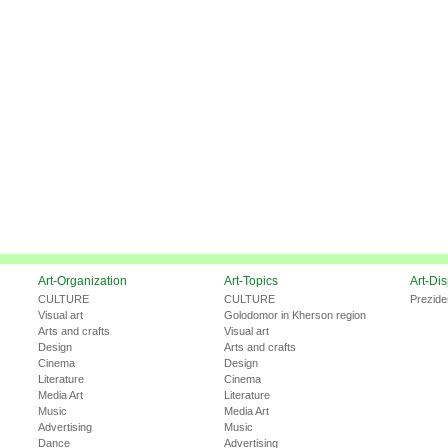
Art-Organization
Art-Topics
Art-Di
CULTURE
CULTURE
Prezide
Visual art
Golodomor in Kherson region
Arts and crafts
Visual art
Design
Arts and crafts
Cinema
Design
Literature
Cinema
Media Art
Literature
Music
Media Art
Advertising
Music
Dance
Advertising