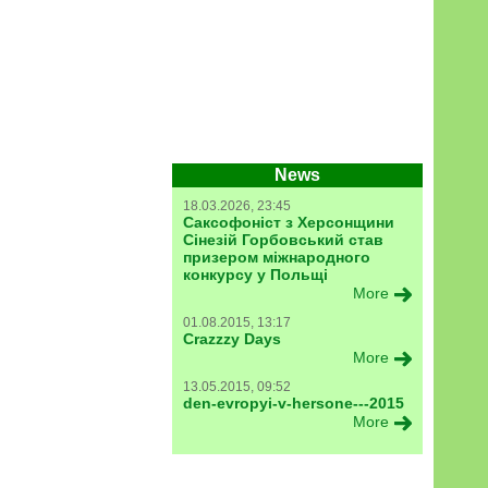
News
18.03.2026, 23:45
Саксофоніст з Херсонщини
Сінезій Горбовський став
призером міжнародного
конкурсу у Польщі
More
01.08.2015, 13:17
Crazzzy Days
More
13.05.2015, 09:52
den-evropyi-v-hersone---2015
More