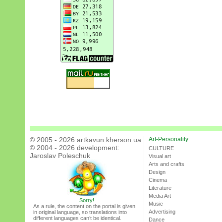
© 2005 - 2026 artkavun.kherson.ua
Art-Personality
© 2004 - 2026 development:
CULTURE
Jaroslav Poleschuk
Visual art
Arts and crafts
Design
Cinema
Literature
Media Art
Sorry!
Music
As a rule, the content on the portal is given
Advertising
in original language, so translations into
different languages can’t be identical.
Dance