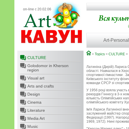
on-line с 20.02.06
Art-Personal
>
Topics
>
CULTURE
>
CULTURE
Golodomor in Kherson
Латиніна (Дирій) Лариса 
region
області. Навчалася в Хер
спортивної гімнастики . 
Visual art
Київського інституту фізи
команди СРСР зі спортивн
Arts and crafts
У 1956 році взяла участь 
Design
рекордів Гіннесу в 3-х но
кількість Олімпійських на
Cinema
олімпійського комітету Х
Ім'я Лариси Латиніної вне
Literature
заслужений майстер спорт
Федерації (1997). Нагоро
Media Art
1969, 1972). Нині проживає
Music
"Херсон Маркет плюс".- 1