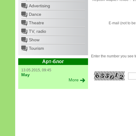
Advertising
Dance
Theatre
E-mail (not to b
TV, radio
Show
Tourism
Enter the number you see to
Арт-блог
13.05.2015, 09:45
May
More