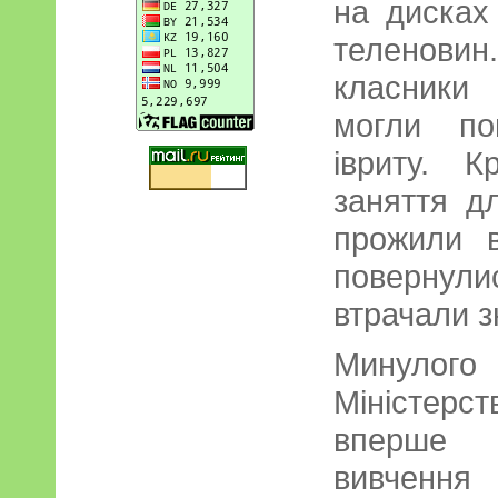
на дисках 
теленовин.
класники
могли по
івриту. К
заняття дл
прожили в
поверну
втрачали з
Минулого 
Міністер
вперше з
вивчення