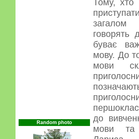
Тому, хто 
приступа
загалом 
говорять 
буває ва
мову. До т
мови ск
приголос
позначаю
приголосн
першоклас
до вивчен
Random photo
мови та 