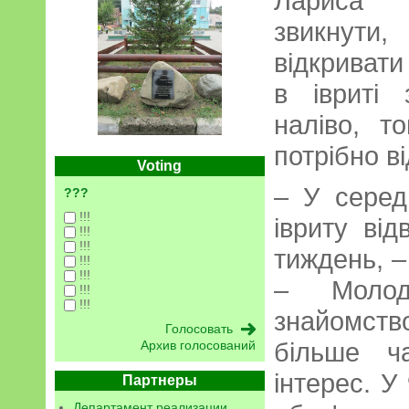
Лариса 
звикнути,
відкривати
в івриті 
наліво, т
потрібно ві
Voting
– У серед
???
!!!
івриту ві
!!!
!!!
тиждень, –
!!!
!!!
– Молод
!!!
!!!
знайомст
більше ч
Архив голосований
інтерес. У
Партнеры
Департамент реализации