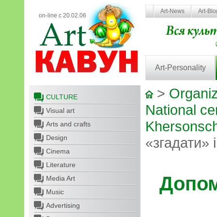
Art-News
Art-Bl
on-line с 20.02.06
Art-Personality
>
Organiz
CULTURE
National cen
Visual art
Khersonsch
Arts and crafts
Design
«згадати» 
Cinema
Literature
Допом
Media Art
Music
Advertising