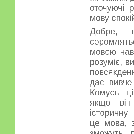
оточуючі 
мову спокі
Добре, щ
соромлят
мовою наві
розуміє, в
повсякден
дає вивче
Комусь ці
якщо він
історичну
це мова, 
зможуть 