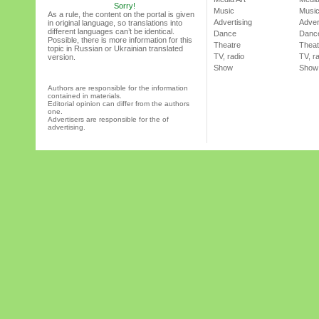
Sorry!
Music
Musi
As a rule, the content on the portal is given
Advertising
Adver
in original language, so translations into
different languages can’t be identical.
Dance
Danc
Possible, there is more information for this
Theatre
Theat
topic in Russian or Ukrainian translated
TV, radio
TV, r
version.
Show
Show
Authors are responsible for the information
contained in materials.
Editorial opinion can differ from the authors
one.
Advertisers are responsible for the of
advertising.