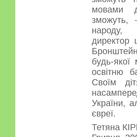
мовами д
зможуть, 
народу,
директор 
Бронштей
будь-якої
освітню б
Своїм ді
насампе
України, 
євреї.
Тетяна КІ