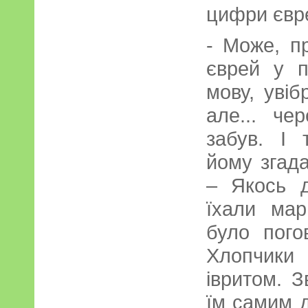
цифри євр
- Може, п
єврей у п
мову, увіб
але... че
забув. І
йому згада
– Якось д
їхали мар
було пого
Хлопчики
івритом. З
їм самим 