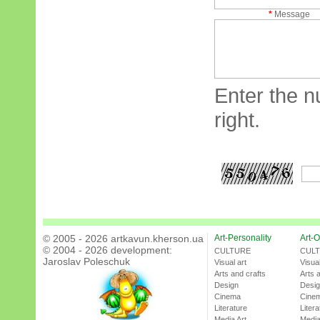
*
Message
Enter the n
right.
© 2005 - 2026 artkavun.kherson.ua
Art-Personality
Art-O
© 2004 - 2026 development:
CULTURE
CUL
Jaroslav Poleschuk
Visual art
Visual
Arts and crafts
Arts 
Design
Desi
Cinema
Cine
Literature
Litera
Media Art
Media