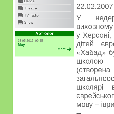
Dance
22.02.2007
Theatre
TV, radio
У недер
Show
виховному
у Херсоні,
Арт-блог
13.05.2015, 09:45
дітей євр
May
More
«Хабад» б
школою 
(створена
загально
школярі 
єврейськог
мову – іври