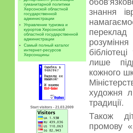
обов'язко
гуманитарной политики
Херсонской областной
знання ів
государственной
администрации
намагаємос
Управление туризма и
курортов Херсонской
переклад
областной государственной
администрации
розумінн
Самый полный каталог
бібліотеці
интернет-ресурсов
Херсонщины
лише під
кожного шк
Міністерс
художня лі
традиції.
Start visitors - 21.03.2009
Також ді
промову «