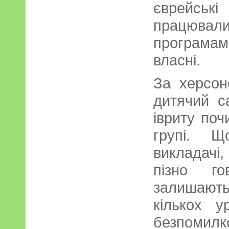
єврейсь
працювали
програма
власні.
За херсон
дитячий с
івриту поч
групі. Щ
викладачі,
пізно г
залишають
кількох у
безпомилк