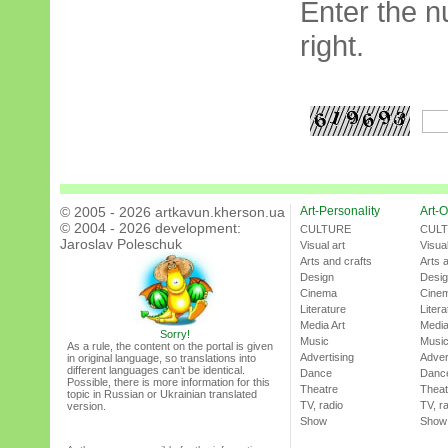
Enter the n
right.
© 2005 - 2026 artkavun.kherson.ua
Art-Personality
Art-O
© 2004 - 2026 development:
CULTURE
CUL
Jaroslav Poleschuk
Visual art
Visual
Arts and crafts
Arts 
Design
Desi
Cinema
Cine
Literature
Litera
Media Art
Media
Sorry!
Music
Musi
As a rule, the content on the portal is given
Advertising
Adver
in original language, so translations into
different languages can’t be identical.
Dance
Danc
Possible, there is more information for this
Theatre
Theat
topic in Russian or Ukrainian translated
TV, radio
TV, r
version.
Show
Show