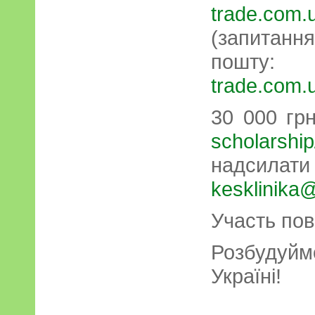
trade.com.
(запитання
пош
trade.com.
30 000 гр
scholarship
надси
kesklinika@
Участь пов
Розбудуйм
Україні!