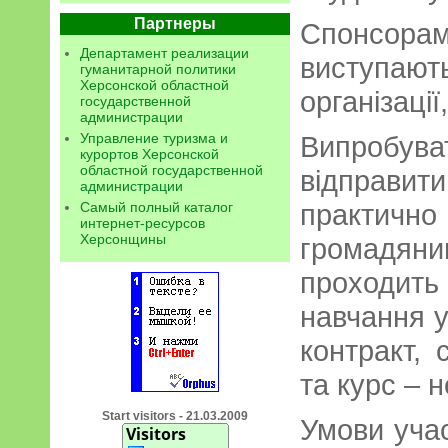
Партнеры
Спонсор
Департамент реализации
виступаю
гуманитарной политики
Херсонской областной
організації
государственной
администрации
Управление туризма и
Випробув
курортов Херсонской
областной государственной
відправит
администрации
практичн
Самый полный каталог
интернет-ресурсов
Херсонщины
громадя
проходи
навчання 
контракт, 
та курс – 
Start visitors - 21.03.2009
Умови учас