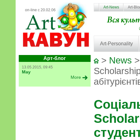
Art-News
Art-Bl
on-line с 20.02.06
Art-Personality
>
News
>
Арт-блог
13.05.2015, 09:45
Scholarshi
May
More
абітурієнті
Соціал
Scholar
студент