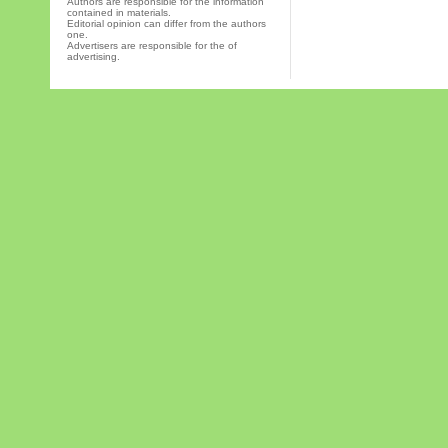
Authors are responsible for the information
contained in materials.
Editorial opinion can differ from the authors
one.
Advertisers are responsible for the of
advertising.