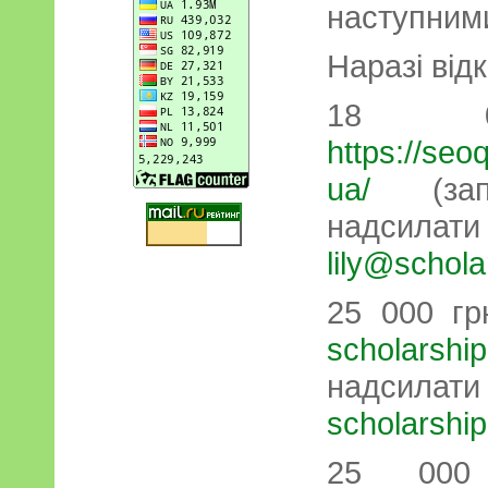
наступним
Наразі від
18 0
https://seo
ua/
(зап
надси
lily@schola
25 000 гр
scholarship
надси
scholarship
25 00