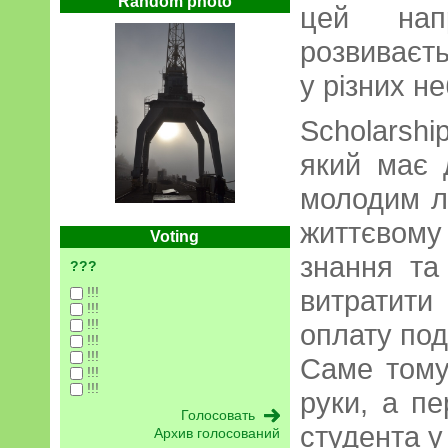
Random photo
цей нап
розвиваєть
у різних н
Scholarshi
який має 
молодим л
життєвому
Voting
знання та
???
!!!
витратит
!!!
!!!
оплату по
!!!
!!!
Саме тому
!!!
!!!
руки, а п
студента у
Архив голосований