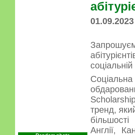
абітурі
01.09.2023
Запрошуєм
абітурієнті
соціальній
Соціальн
обдаров
Scholarsh
тренд, яки
більшост
Англії, К