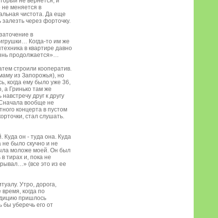
оторый не вернется, и
о не меняется в
альная чистота. Да еще
 залезть через форточку.
заточение в
 игрушки… Когда-то им же
техника в квартире давно
жизнь продолжается»…
атем строили кооператив.
маму из Запорожья), но
, когда ему было уже 36,
, а Гринько там же
навстречу друг к другу
. Сначала вообще не
тного концерта в пустом
орточки, стал слушать.
Куда он - туда она. Куда
а не было скучно и не
была моложе моей. Он был
в тирах и, пока не
грывал…» (все это из ее
туалу. Утро, дорога,
 время, когда по
радицию пришлось
ь бы уберечь его от