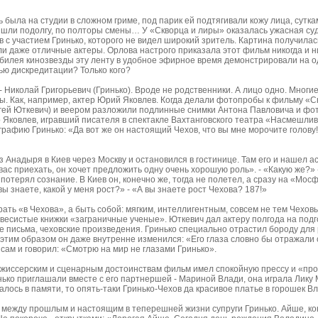
ь была на студии в сложном гриме, под парик ей подтягивали кожу лица, сутк
 шли подолгу, по полторы смены… У «Скворца и лиры» оказалась ужасная суд
 с участием Гринько, которого не видел широкий зритель. Картина получила
и даже отличные актеры. Орлова настрого приказала этот фильм никогда и н
 юбилея кинозвезды эту ленту в удобное эфирное время демонстрировали на 
ью дискредитации? Только кого?
 Николай Григорьевич (Гринько). Вроде не родственники. А лицо одно. Многие
ы. Как, например, актер Юрий Яковлев. Когда делали фотопробы к фильму «
гей Юткевич) и веером разложили подлинные снимки Антона Павловича и ф
то Яковлев, игравший писателя в спектакле Вахтанговского театра «Насмешлив
графию Гринько: «Да вот же он настоящий Чехов, что вы мне морочите голову
 Анадыря в Киев через Москву и остановился в гостинице. Там его и нашел а
вас приехать, он хочет предложить одну очень хорошую роль». - «Какую же?»
 потерял сознание. В Киев он, конечно же, тогда не полетел, а сразу на «Мос
вы знаете, какой у меня рост?» - «А вы знаете рост Чехова? 187!»
рать «в Чехова», а быть собой: мягким, интеллигентным, совсем не тем Чехов
есистые книжки «заграничные ученые». Юткевич дал актеру полгода на подгот
е письма, чеховские произведения. Гринько специально отрастил бороду для 
с этим образом он даже внутренне изменился: «Его глаза словно бы отражали
 сам и говорил: «Смотрю на мир не глазами Гринько».
ежиссерским и сценарным достоинствам фильм имел спокойную прессу и «пр
ько приглашали вместе с его партнершей - Мариной Влади, она играла Лику 
алось в памяти, то опять-таки Гринько-Чехов да красивое платье в горошек 
между прошлым и настоящим в теперешней жизни супруги Гринько. Айше, ко