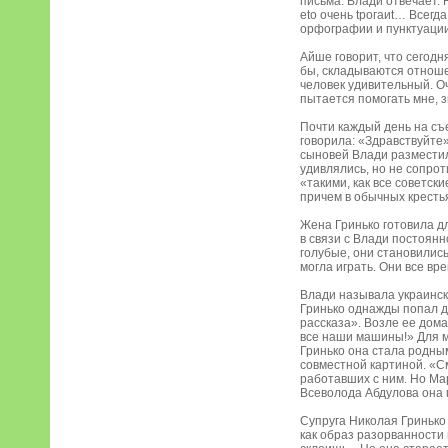
письма. Влади отвечает.
еto очень tpoгаиt… Всегд
орфографии и пунктуаци
Айше говорит, что сегодн
бы, складываются отношени
человек удивительный. Оч
пытается помогать мне, з
Почти каждый день на съ
говорила: «Здравствуйте»
сыновей Влади разместила
удивлялись, но не сопро
«такими, как все советск
причем в обычных крестья
Жена Гринько готовила дл
в связи с Влади постоянн
голубые, они становилис
могла играть. Они все вр
Влади называла украинско
Гринько однажды попал д
рассказа». Возле ее дома
все наши машины!» Для м
Гринько она стала родным
совместной картиной. «См
работавших с ним. Но Мар
Всеволода Абдулова она 
Супруга Николая Гринько 
как образ разорванности 