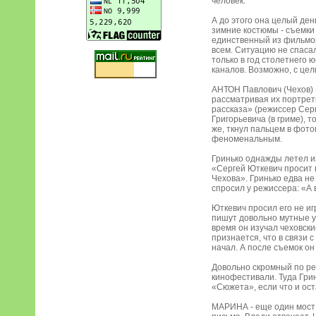
человек.
А до этого она целый ден
зимние костюмы - съемки
единственный из фильмов
всем. Ситуацию не спасал
только в год столетнего
каналов. Возможно, с цел
АНТОН Павлович (Чехов) -
рассматривая их портрет
рассказа» (режиссер Сер
Григорьевича (в гриме), 
же, ткнул пальцем в фото
феноменальным.
Гринько однажды летел из
«Сергей Юткевич просит 
Чехова». Гринько едва не
спросил у режиссера: «А 
Юткевич просил его не иг
пишут довольно мутные ув
время он изучал чеховски
признается, что в связи 
начал. А после съемок он
Довольно скромный по р
кинофестивали. Туда Грин
«Сюжета», если что и ост
МАРИНА - еще один мост 