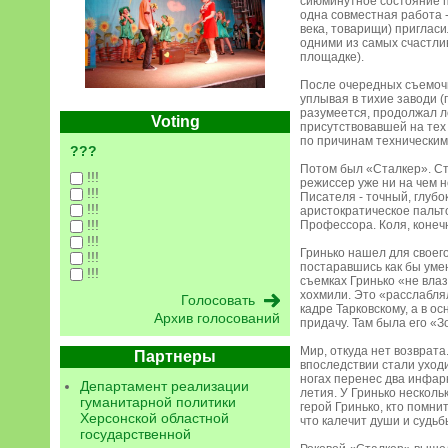
сиюминутное состояние п
одна совместная работа -
века, товарищи) пригласи
одними из самых счастлив
площадке).
После очередных съемочн
уплывая в тихие заводи 
разумеется, продолжал л
Voting
присутствовавшей на тех
по причинам техническим
???
Потом был «Сталкер». Стр
!!!
режиссер уже ни на чем н
!!!
Писателя - точный, глубо
!!!
аристократическое пальто
!!!
Профессора. Коля, конечн
!!!
Гринько нашел для своего
!!!
постаравшись как бы уме
!!!
съемках Гринько «не вла
хохмили. Это «расслабля
кадре Тарковскому, а в 
Архив голосований
придачу. Там была его «Зо
Мир, откуда нет возврата
Партнеры
впоследствии стали уход
ногах перенес два инфарк
Департамент реализации
летия. У Гринько нескол
гуманитарной политики
герой Гринько, кто помни
Херсонской областной
что калечит души и судьбы
государственной