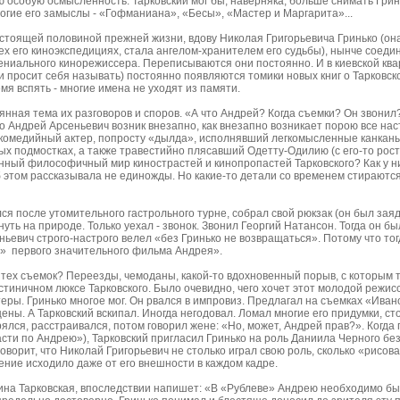
 особую осмысленность. Тарковский мог бы, наверняка, больше снимать Грин
ногие его замыслы - «Гофманиана», «Бесы», «Мастер и Маргарита»...
астоящей половиной прежней жизни, вдову Николая Григорьевича Гринько (он
х его киноэкспедициях, стала ангелом-хранителем его судьбы), нынче соедин
ениального кинорежиссера. Переписываются они постоянно. И в киевской ква
 и просит себя называть) постоянно появляются томики новых книг о Тарковск
мя вспять - многие имена не уходят из памяти.
янная тема их разговоров и споров. «А что Андрей? Когда съемки? Он звонил
о Андрей Арсеньевич возник внезапно, как внезапно возникает порою все нас
а комедийный актер, попросту «дылда», исполнявший легкомысленные канкан
х подмостках, а также травестийно плясавший Одетту-Одилию (с его-то росто
анный философичный мир кинострастей и кинопропастей Тарковского? Как у н
 этом рассказывала не единожды. Но какие-то детали со временем стираются
лся после утомительного гастрольного турне, собрал свой рюкзак (он был за
нуть на природе. Только уехал - звонок. Звонил Георгий Натансон. Тогда он 
ньевич строго-настрого велел «без Гринько не возвращаться». Потому что то
» первого значительного фильма Андрея».
т тех съемок? Переезды, чемоданы, какой-то вдохновенный порыв, с которым
стиничном люксе Тарковского. Было очевидно, чего хочет этот молодой режис
ктеры. Гринько многое мог. Он рвался в импровиз. Предлагал на съемках «Ива
ены. А Тарковский вскипал. Иногда негодовал. Ломал многие его придумки, сто
ерялся, расстраивался, потом говорил жене: «Но, может, Андрей прав?». Когда
сти по Андрею»), Тарковский пригласил Гринько на роль Даниила Черного без
оворит, что Николай Григорьевич не столько играл свою роль, сколько «рисов
ение исходило даже от его внешности в каждом кадре.
ина Тарковская, впоследствии напишет: «В «Рублеве» Андрею необходимо бы