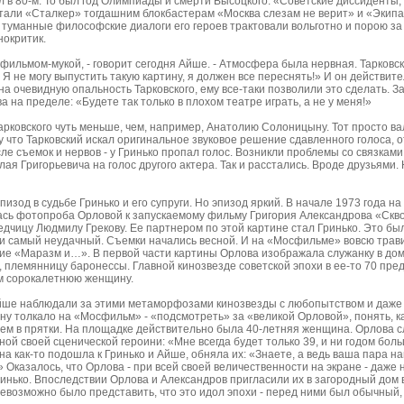
 в 80-м. То был год Олимпиады и смерти Высоцкого. «Советские диссиденты,
али «Сталкер» тогдашним блокбастерам «Москва слезам не верит» и «Экипаж
 туманные философские диалоги его героев трактовали вольготно и порою за 
нокритик.
 фильмом-мукой, - говорит сегодня Айше. - Атмосфера была нервная. Тарковс
 Я не могу выпустить такую картину, я должен все переснять!» И он действит
на очевидную опальность Тарковского, ему все-таки позволили это сделать. З
а на пределе: «Будете так только в плохом театре играть, а не у меня!»
арковского чуть меньше, чем, например, Анатолию Солоницыну. Тот просто ва
у что Тарковский искал оригинальное звуковое решение сдавленного голоса,
сле съемок и нервов - у Гринько пропал голос. Возникли проблемы со связками
я Григорьевича на голос другого актера. Так и расстались. Вроде друзьями. Н
зод в судьбе Гринько и его супруги. Но эпизод яркий. В начале 1973 года н
ась фотопроба Орловой к запускаемому фильму Григория Александрова «Скво
едчицу Людмилу Грекову. Ее партнером по этой картине стал Гринько. Это б
 и самый неудачный. Съемки начались весной. И на «Мосфильме» вовсю трави
ние «Маразм и…». В первой части картины Орлова изображала служанку в дом
у, племянницу баронессы. Главной кинозвезде советской эпохи в ее-то 70 пре
м сорокалетнюю женщину.
йше наблюдали за этими метаморфозами кинозвезды с любопытством и даже
ину толкало на «Мосфильм» - «подсмотреть» за «великой Орловой», понять, к
нем в прятки. На площадке действительно была 40-летняя женщина. Орлова 
ой своей сценической героини: «Мне всегда будет только 39, и ни годом бол
а как-то подошла к Гринько и Айше, обняла их: «Знаете, а ведь ваша пара 
 Оказалось, что Орлова - при всей своей величественности на экране - даже
Гринько. Впоследствии Орлова и Александров пригласили их в загородный дом 
евозможно было представить, что это идол эпохи - перед ними был обычный,