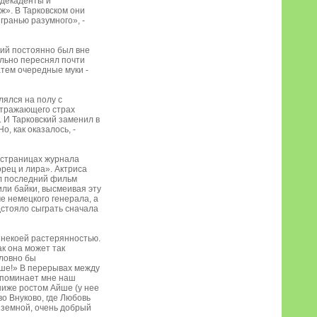
 декаденты и
». В Тарковском они
гранью разумного», -
кий постоянно был вне
ельно переснял почти
атем очередные муки -
лялся на полу с
 отражающего страх
. И Тарковский заменил в
о, как оказалось, -
а страницах журнала
рец и лира». Актриса
ыл последний фильм
ли байки, высмеивая эту
е немецкого генерала, а
дстояло сыграть сначала
 некоей растерянностью.
ак она может так
словно бы
ьше!» В перерывах между
напоминает мне наш
 ниже ростом Айше (у нее
во Внуково, где Любовь
 земной, очень добрый