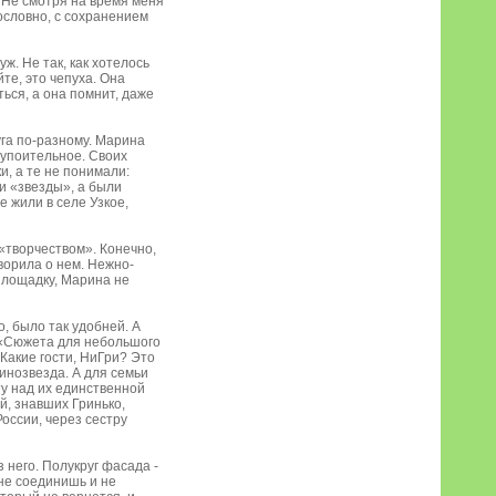
 Не смотря на время меня
дословно, с сохранением
ж. Не так, как хотелось
йте, это чепуха. Она
ься, а она помнит, даже
га по-разному. Марина
 упоительное. Своих
и, а те не понимали:
и «звезды», а были
е жили в селе Узкое,
«творчеством». Конечно,
оворила о нем. Нежно-
площадку, Марина не
, было так удобней. А
 «Сюжета для небольшого
«Какие гости, НиГри? Это
инозвезда. А для семьи
ту над их единственной
й, знавших Гринько,
России, через сестру
 него. Полукруг фасада -
 не соединишь и не