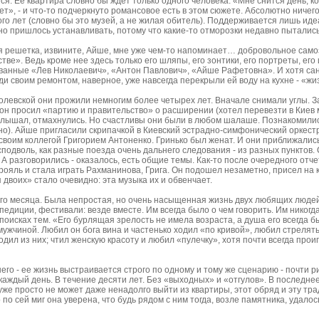
тся. Ее квартира словно бы ждет только одного человека. «Мне снится день, к
ет», - и что-то подчеркнуто романсовое есть в этом сюжете. Абсолютно ничег
го лет (словно бы это музей, а не жилая обитель). Поддерживается лишь иде
но пришлось устанавливать, потому что какие-то отморозки недавно пытались
кая решетка, извините, Айше, мне уже чем-то напоминает… добровольное само
ве». Ведь кроме нее здесь только его шляпы, его зонтики, его портреты, его
ванные «Лев Николаевич», «Антон Павлович», «Айше Рафетовна». И хотя сан
еди своим ремонтом, наверное, уже навсегда перекрыли ей воду на кухне - «
олевской они прожили немногим более четырех лет. Вначале снимали углы. З
он просил «партию и правительство» о расширении (хотел перевезти в Киев 
услышал, отмахнулись. Но счастливы они были в любом шалаше. Познакомились
жно). Айше пригласили скрипачкой в Киевский эстрадно-симфонический оркестр
воим коллегой Григорием Антоненко. Гринько был женат. И они приближались 
подволь, как разные поезда очень дальнего следования - из разных пунктов
 А разговорились - оказалось, есть общие темы. Как-то после очередного отче
рояль и стала играть Рахманинова, Грига. Он подошел незаметно, присел на к
 двоих» стало очевидно: эта музыка их и обвенчает.
го месяца. Была непростая, но очень насыщенная жизнь двух любящих людей. 
спедиции, фестивали: везде вместе. Им всегда было о чем говорить. Им никогд
поисках тем. «Его бурлящая зрелость не имела возраста, а душа его всегда 
жчиной. Любил он бога вина и частенько ходил «по кривой», любил стрелять 
одил из них; чтил женскую красоту и любил «пулечку», хотя почти всегда прои
него - ее жизнь выстраивается строго по одному и тому же сценарию - почти ри
аждый день. В течение десяти лет. Без «выходных» и «отгулов». В последнее
уже просто не может даже ненадолго выйти из квартиры, этот обряд и эту т
по сей миг она уверена, что будь рядом с ним тогда, возле памятника, удалос