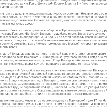
 Но покороче - открытками: «Дорогая Айше. Сегодня день рождения Володино.
а помню дорогова Ник Грига! Целую tебя Крепко. Марина В.» (текст приведен 
и Марины Влади).
я актриса в довольно тяжелом психологическом состоянии. Недавно умер ее му
я с детьми. «А уж то, о чем пишут о ней или говорят, - не верьте и не слуша
ень чуткий, отзывчивый. Сколько лет прошло, многое могло забыться, оборват
ная, как мы живем здесь».
емках «Сюжета» они встречались, общались. Причем приветствовали друг дру
. А жена Гринько: «Bonjour!» Времени тогда было много. Время было шумное,
 в советском пионерлагере. И на бедных ее детей повязали красные галстук
тивлялись. Влади же хотела, чтобы ее мальчики не воспринимались отпрыскам
ие дети». Съемки фильма о Чехове проходили под Москвой. Актеры и их близки
нских избах.
я детей Влади домашние котлеты - и по сей день очень гордится этим своим 
о возникала тема Высоцкого. «Я никогда не забуду глаза Марины, когда она г
ь ночными, зелеными глазами русалки. Когда Володя прибегал на съемочную 
емя как будто искали друг друга», - написала еще десять лет назад Айше.
го актера «НиГри», обрывая первые слоги в его имени и фамилии. Ей, видимо
аже в ее французский загородный дом, когда в Париже состоялась премьера
 он увидел с десяток легковых машин. «Зачем же столько гостей, Марина?» - 
ногих Влади - «колдунья», муза Высоцкого, немного скандальная импортная к
 человеком. Семнадцать лет нет на свете актера. А она помнит и его, и рабо
ыкается круг, не порвать мне кольца», - написал Высоцкий. Все уже круг люде
ина остается в этом кругу. Совсем недавно, по каким-то делам оказавшись в 
передала деньги Айше… Влади не надо рассказывать «как жить нельзя».
не меняет адрес. Живет в том же желтом доме на Гоголевской - уже 17 лет без
некогда целостной судьбы. До и после - с ним и без него. Кажется, уже ничего