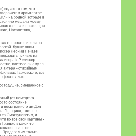
) ведают о том, что
 Запорожском драмтеатре
убил» на родной эстраде в
постоянно мешали моему
ольшая жизнь» и настоящая
кого, Нахапетова,
так те просто висели на
левской. Лучше папы
ежиссер Леонид Нечаев
тверждать Гринько на
Гулливера!» Режиссер
естно, влетело ли ему за
для актера «стихийным
 фильмах Тарковского, все
кинофестивалях…
простодушие, смешанное с
ичный (от немецкого
росто состояние
 и несыгранного им Дон
уга Горацио», тоже не
 со Смоктуновским, и
чти во все свои картины -
 Гринько в какой-то
сполненные в его
. Придавал им только