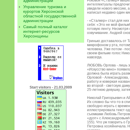
администрации
Роковой «Сталкер» вышел
интеллектуалы предпочит
Управление туризма и
увидели нового мессию, а
курортов Херсонской
написал недавно один ки
областной государственной
администрации
- «Сталкер» стал для них
себя: «Это не мой фильм!
Самый полный каталог
готовую ленту. Несмотря 
интернет-ресурсов
озвучивание. Андрей снов
Херсонщины
Гринько доставалось от Т
микрофоном у рта, потом
человека. Уже потом - по
своем фильме голос Никола
навсегда.
ЛЮБОВЬ Орлова - лишь эпи
«Искусство кино» появил
должна была играть разв
Орловой - Александрова,
работу и коверкая назва
во второй - светскую дам
Start visitors - 21.03.2009
25-летнюю девушку, зате
Николай Григорьевич и А
Их словно бы что-то в сп
свободно играть с време
иллюстрировала текст одн
съемками Любовь Петровн
«дуэт» с Александровым!»
155). Что уж говорить о 
Петровна хозяйничала. Н