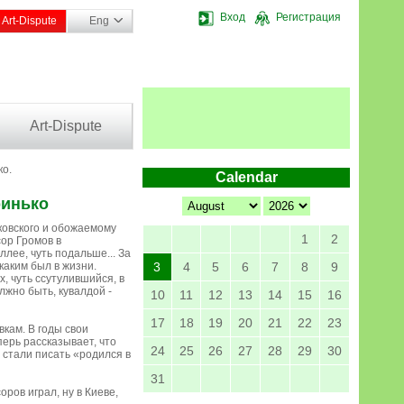
Вход
Регистрация
Art-Dispute
Eng
Art-Dispute
ко.
Calendar
ринько
ковского и обожаемому
1
2
ор Громов в
ллее, чуть подальше... За
 каким был в жизни.
3
4
5
6
7
8
9
 чуть ссутулившийся, в
лжно быть, кувалдой -
10
11
12
13
14
15
16
17
18
19
20
21
22
23
кам. В годы свои
ерь рассказывает, что
24
25
26
27
28
29
30
е стали писать «родился в
31
оров играл, ну в Киеве,