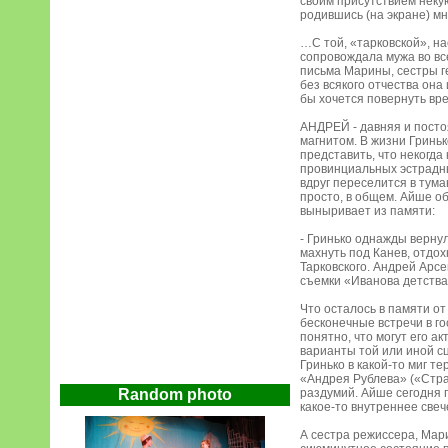
своим присутствием некую
родившись (на экране) м
…С той, «тарковской», н
сопровождала мужа во все
письма Марины, сестры г
без всякого отчества она
бы хочется повернуть вре
АНДРЕЙ - давняя и посто
магнитом. В жизни Гриньк
представить, что некогд
провинциальных эстрадны
вдруг переселится в тум
просто, в общем. Айше об
выныривает из памяти:
- Гринько однажды верну
махнуть под Канев, отдох
Тарковского. Андрей Арсе
съемки «Иванова детства
Что осталось в памяти о
бесконечные встречи в го
понятно, что могут его а
варианты той или иной сц
Гринько в какой-то миг т
«Андрея Рублева» («Стра
Random photo
раздумий. Айше сегодня г
какое-то внутреннее свеч
А сестра режиссера, Мар