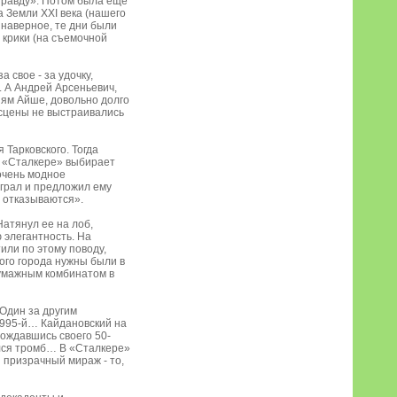
правду». Потом была еще
а Земли XXI века (нашего
 наверное, те дни были
и крики (на съемочной
свое - за удочку,
. А Андрей Арсеньевич,
иям Айше, довольно долго
 сцены не выстраивались
 Тарковского. Тогда
 в «Сталкере» выбирает
 очень модное
еиграл и предложил ему
е отказываются».
Натянул ее на лоб,
 элегантность. На
или по этому поводу,
ого города нужны были в
бумажным комбинатом в
 Один за другим
1995-й… Кайдановский на
дождавшись своего 50-
ался тромб… В «Сталкере»
и призрачный мираж - то,