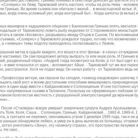
редельно достоверно. Гринько понимал и блестяще доносил до зрителя эту 
 «Солярис» по Лему. Тарковский опять настоял, чтобы на роль Ника - человек
ли Гринько. Во время съемок они обитали с женой… в монастырской келье. И,
ых, когда очень условный уют, когда контурный быт... Когда шепоты (в келье) 
ых маневров и задушевного общения с Банионисом Гринько опять хватался за 
(подальше от Тарковского) ловить рыбу недалеко от Сторожевского монастыря
етать в своем «Космосе», разрываясь между Отцом и Сыном. По воспоминан
 съемках, «Солярис» у Тарковского рождался трудно, потому что космические
, а «земные» темы подолгу приходилось согласовывать с Лемом.
ашная метка в судьбе каждого, кто вошел в этот фильм - в «зону» отчуждения
е настаивал. Он сам предложил актеру выбрать ту или иную роль. И Гринько
кий, раздвоенный образ. «Андрей тогда посмотрел на Колю, а тот был одет в
 - и вмиг отказался от идеи, - вспоминает Айше. - Тарковский тут же все пер
о, расстроился. Хотя не подал виду. Он начал работу - от Тарковского ведь н
 Профессора ветхую, как сказали бы сегодня, «секонд-хэндовскую» шапочку. 
ньшить свой рост и всеми доступными способами микшировать прирожденную
зил» в один кадр вместе с Кайдановским и Солонициным. И они постоянно шут
ло» напряженные съемки в Таллинне. Поскольку не «фирменные» пейзажи эт
основном болотистая местность с разрушенной электростанцией да мрачным 
на»...
. После «Сталкера» вскоре умирает энергичная супруга Андрея Арсеньевича.
ить Толя, Коля, Саша… Солоницин, Гринько, Кайдановский… 1982-й, 1989-й, 
та, а третьего не пережил, скончавшись утром 3 декабря 1995 года, так и не 
ько раньше обнаружили лейкоз, и умер он в день выписки из больницы: оторв
т, хотел уничтожить «Зону», эту «комнату страха», это пространство безумия 
. Не смог...