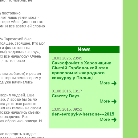
ько. Но умерли, не
а постоянно
яет лишь узкий мост -
ртире Айше (именно так
ом. И все время ей словно
?» Тарковский был
тоящее, стоящее. Кто мог
ы и фельетоны на
News
м!) в одном из «шоу»,
их все началось? Очень
18.03.2026, 23:45
, что-то новое
Саксофоніст з Херсонщини
Сінезій Горбовський став
призером міжнародного
ядлым рыбаком) и решил
конкурсу у Польщі
был вторым режиссером у
гда уже начинались
More
01.08.2015, 13:17
 творил Андрей. Еще
Crazzzy Days
сер. И вроде бы было
More
нова детства» разные
ял как камень на своем.
13.05.2015, 09:52
 позже начались съемки
den-evropyi-v-hersone---2015
оговорочно. Без
More
ал» образ иконописца. И
ло передать в кадре