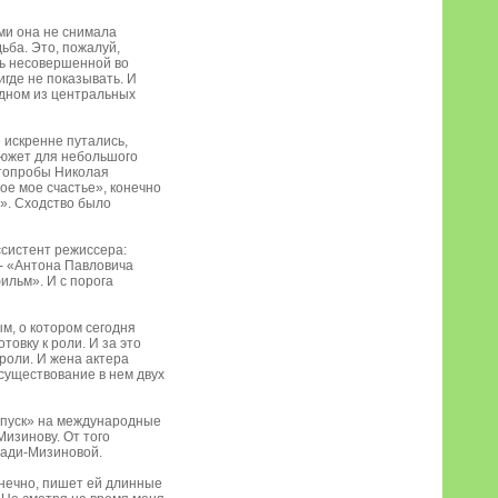
ами она не снимала
ьба. Это, пожалуй,
сь несовершенной во
игде не показывать. И
одном из центральных
 искренне путались,
Сюжет для небольшого
отопробы Николая
ое мое счастье», конечно
!». Сходство было
ссистент режиссера:
 - «Антона Павловича
фильм». И с порога
ым, о котором сегодня
овку к роли. И за это
роли. И жена актера
 существование в нем двух
опуск» на международные
Мизинову. От того
Влади-Мизиновой.
нечно, пишет ей длинные