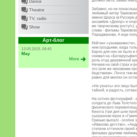
должно быть, бывал наезд
Dance
Забавно, но не понаслыш
Theatre
любимый актер Тарковско
имени Щорса (в Русскую д
TV, radio
ансамбле «Днепр» и огорч
же творческому росту!»);
Show
слава - фильмы Тарковско
Параджанова. А еще поп
Арт-блог
Рейтинг «узнаваемости», 
нем гроздьями, когда тол
13.05.2015, 09:45
Карло для них не было и 
May
снимал на «Беларусьфиль
More
роль отца деревянной кук
Нечаев на свой страх и р
это (или же чиновники пр
бедствием». Почти тем же
равно для многих он оста
«Не узнать» его лицо был
тайной, и радость, сотка
На сотнях фотографий - а
солдата до Льва Толстого
физического перевоплоще
Кихота (три дня шли проб
сыгранном герое в «Гамл
Гринько выпал) - особое 
«Иваново детство», «Андр
степени оттеняли своей
фильмах другими любимца