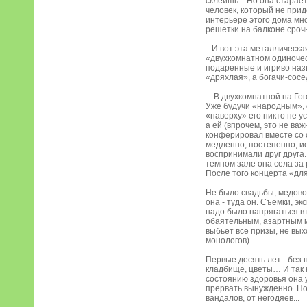
склеишь... Но она старае
человек, который не прид
интерьере этого дома мно
решетки на балконе сроч
...И вот эта металличес
«двухкомнатном одиночест
подаренные и игриво наз
«дряхлая», а богачи-сос
…В двухкомнатной на Гог
Уже будучи «народным», 
«наверху» его никто не 
а ей (впрочем, это не ва
конферировал вместе со с
медленно, постепенно, ис
воспринимали друг друга.
темном зале она села за 
После того концерта «для
Не было свадьбы, медово
она - туда он. Съемки, эк
надо было напрягаться в 
обаятельным, азартным му
выбьет все призы, не вых
монологов).
Первые десять лет - без 
кладбище, цветы… И так к
состоянию здоровья она 
прервать вынужденно. Но 
вандалов, от негодяев...