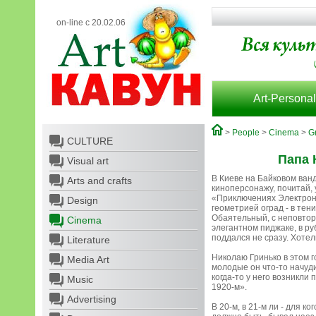
on-line с 20.02.06
Art-Personal
>
People
>
Cinema
>
Gr
CULTURE
Папа 
Visual art
В Киеве на Байковом ван
Arts and crafts
киноперсонажу, почитай,
«Приключениях Электроник
Design
геометрией оград - в тени
Обаятельный, с неповтор
Cinema
элегантном пиджаке, в ру
поддался не сразу. Хотел
Literature
Николаю Гринько в этом 
Media Art
молодые он что-то начуди
когда-то у него возникли
Music
1920-м».
Advertising
В 20-м, в 21-м ли - для к