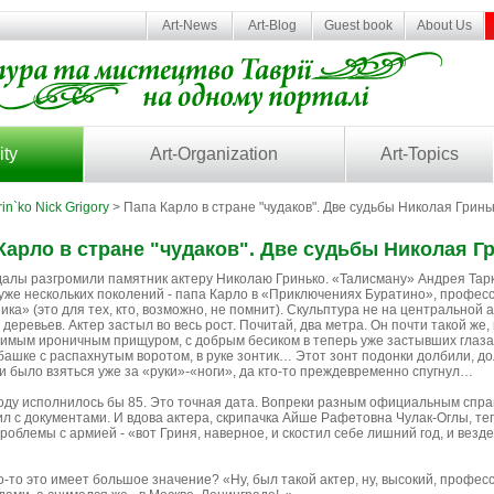
Art-News
Art-Blog
Guest book
About Us
ity
Art-Organization
Art-Topics
in`ko Nick Grigory
> Папа Карло в стране "чудаков". Две судьбы Николая Гринь
Карло в стране "чудаков". Две судьбы Николая Г
далы разгромили памятник актеру Николаю Гринько. «Талисману» Андрея Тар
 уже нескольких поколений - папа Карло в «Приключениях Буратино», професс
а» (это для тех, кто, возможно, не помнит). Скульптура не на центральной а
 деревьев. Актер застыл во весь рост. Почитай, два метра. Он почти такой же,
имым ироничным прищуром, с добрым бесиком в теперь уже застывших глазах,
башке с распахнутым воротом, в руке зонтик… Этот зонт подонки долбили, до
и было взяться уже за «руки»-«ноги», да кто-то преждевременно спугнул…
году исполнилось бы 85. Это точная дата. Вопреки разным официальным справ
л с документами. И вдова актера, скрипачка Айше Рафетовна Чулак-Оглы, теп
 проблемы с армией - «вот Гриня, наверное, и скостил себе лишний год, и везд
ого-то это имеет большое значение? «Ну, был такой актер, ну, высокий, професс