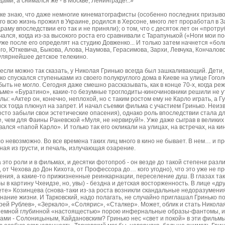
ами, а снимался же - в Москве, Ленинграде!..»
ке знаю, что даже немногие кинематографисты (особенно последних призывов
го всю жизнь прожил в Украине, родился в Херсоне, много лет проработал в
раму впоследствии его так и не приняли); о том, что с десяток лет он «протр
ался, когда из-за высокого роста его сравнивали с Тарапунькой («Ноги мои 
 уже после его определят на студию Довженко... И только затем начнется «б
го, Юткевича, Быкова, Алова, Наумова, Герасимова, Зархи, Левчука, Кончаловс
улярнейшее детское телекино.
если можно так сказать, у Николая Гринько всегда был зашкаливающий. Дети, 
ько спускался ступеньками из своего полукруглого дома в Киеве на улице Гого
быть не могло. Сегодня даже смешно рассказывать, как в конце 70-х, когда р
ме» «Буратино», какие-то безумные троглодиты-киночиновники решили не у
лы: «Актер он, конечно, неплохой, но с таким ростом ему не Карло играть, а 
иск тогда плюнул на запрет. И начал съемки фильма с участием Гринько. Неизв
осто забыли свои эстетические опасения), однако роль впоследствии стала 
, чем для Фаины Раневской «Муля, не нервируй!». Уже даже сыграв в великих
вался «папой Карло». И только так его окликали на улицах, на встречах, на 
о невозможно. Во все времена таких лиц много в кино не бывает. В нем… и 
нная из грусти, и печаль, излучающая озарение.
 это роли и в фильмах, и десятки фотопроб - он везде до такой степени разл
, от Чехова до Дон Кихота, от Профессора до… кого угодно), что это уже не п
ния, а какие-то прижизненные реинкарнации, переселение душ. В глазах так
ы в картину Чхеидзе, но, увы) - бездна и детская восторженность. В лице «др
ете» Козинцева (снова-таки из-за роста возникли скандальные недоразумения
знание жизни. И Тарковский, надо полагать, не случайно приглашал Гринько по
ей Рублев», «Зеркало», «Солярис», «Сталкер». Может, облик и стать Николая
 земной глубинной «настоящестью» порою инфернальные образы-фантомы, и
ми - Солоницыным, Кайдановским? Гринько нес «свет и покой» в эти фильмы