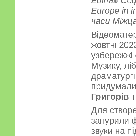
Едіпа
»
Соф
Europe in 
часи Міжца
Відеоматер
жовтні 202
узбережжі 
Музику, лі
драматург
придумали
Григорів
т
Для створе
занурили ф
звуки на п