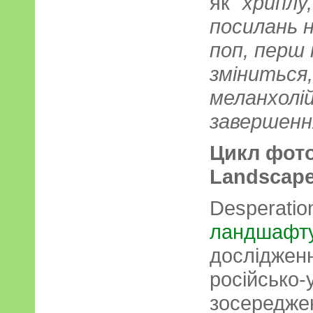
як
"хриплу,
посилань на
поп, перш 
зміниться
меланхолі
завершенн
Цикл фото
Landscape
Desperatio
ландшафт
дослідженн
російсько-
зосередже