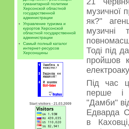
21 червн
гуманитарной политики
Херсонской областной
музичної п
государственной
администрации
як?" аген
Управление туризма и
курортов Херсонской
музичні 
областной государственной
администрации
повномас
Самый полный каталог
Тоді під д
интернет-ресурсов
Херсонщины
пройшов к
електроаку
Під час ц
перше і 
"Дамби" ві
Start visitors - 21.03.2009
Едварда С
в Каховц