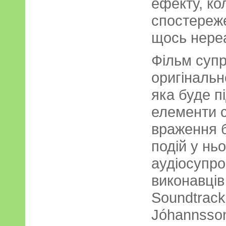
ефекту, ко
спостереж
щось нереа
Фільм суп
оригіналь
яка буде п
елементи 
враження б
подій у нь
аудіосупр
виконавців
Soundtrack
Jóhannsson