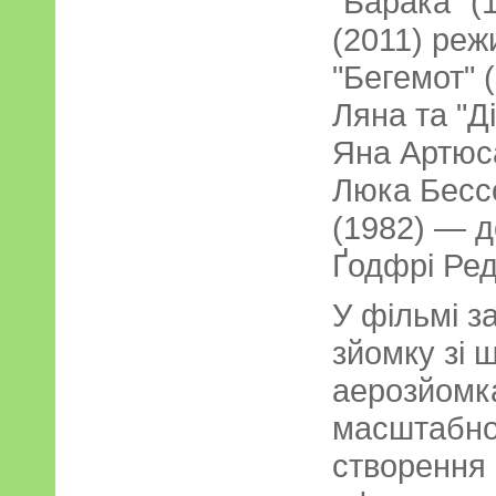
"Барака" (
(2011) реж
"Бегемот" 
Ляна та "Д
Яна Артюс
Люка Бессо
(1982) — 
Ґодфрі Ред
У фільмі з
зйомку зі 
аерозйомк
масштабнос
створення