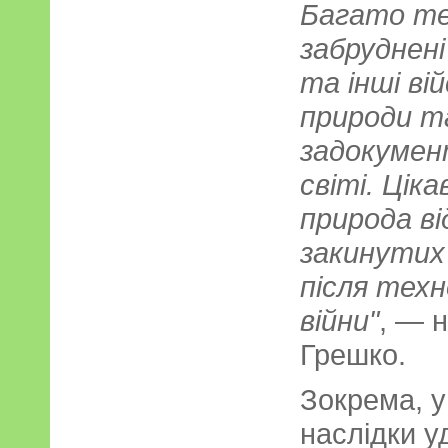
Багато те
забруднені
та інші ві
природи т
задокумент
світі. Цік
природа в
закинутих 
після тех
війни"
, — 
Грешко.
Зокрема, у 
наслідки у