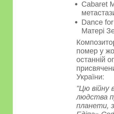
Cabaret M
метастази
Dance for
Матері Зе
Композито
помер у жо
останній о
присвячени
України:
"Цю війну в
людства п
планети, 