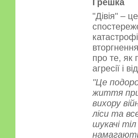
Грешка
"Дівія" – 
спостереж
катастрофі
вторгнення
про те, як
агресії і в
"Це подоро
життя при
вихору вій
ліси та вс
шукачі тіл
намагают