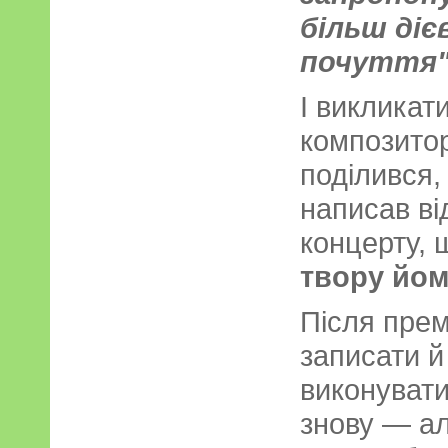
більш діє
почуття"
І викликат
композитор
поділився, 
написав ві
концерту,
твору йом
Після прем
записати й
виконувати
знову — а