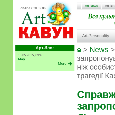
Art-News
Art-Bl
on-line с 20.02.06
Art-Personality
>
News
>
Арт-блог
13.05.2015, 09:45
запропонув
May
More
ніж особис
трагедії К
Справж
запроп