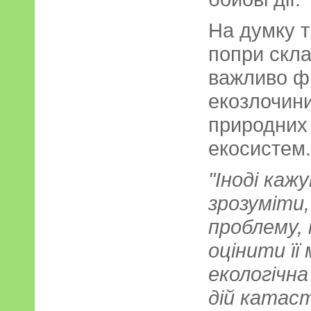
На думку тв
попри скла
важливо фі
екозлочини
природних
екосистем.
"Іноді каж
зрозуміти,
проблему, 
оцінити її
екологічна
дій катас