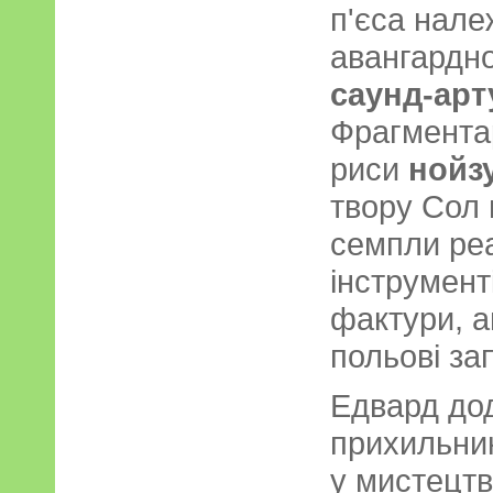
п'єса нале
авангардн
саунд-арт
Фрагмента
риси
нойз
твору Сол 
семпли ре
інструменті
фактури, а
польові за
Едвард дод
прихильник
у мистецтв