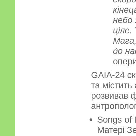
кінец
небо 
ціле.
Мага
до на
опери
GAIA-24 ск
та містить
розвивав 
антрополог
Songs of 
Матері Зе