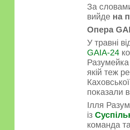
За словам
вийде
на п
Опера GA
У травні в
GAIA-24
ко
Разумейка 
якій теж р
Каховської
показали в
Ілля Разум
із
Суспіль
команда та