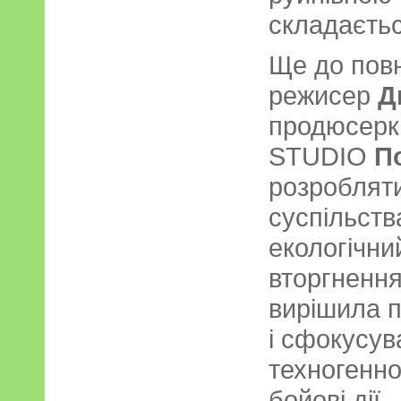
складаєтьс
Ще до пов
режисер
Д
продюсерка
STUDIO
П
розробляти
суспільств
екологічний
вторгнення
вирішила 
і сфокусув
техногенно
бойові дії.