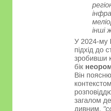
регіо
інфр
меліо
інші 
У 2024-му
підхід до 
зробивши к
бік
неоро
Він поясн
контексто
розповіддю
загалом д
дивним,
"с