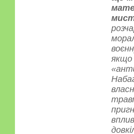
мате
мист
розча
морал
воєн
якщо
«ант
Набаг
власн
трав
приг
вплив
довкі