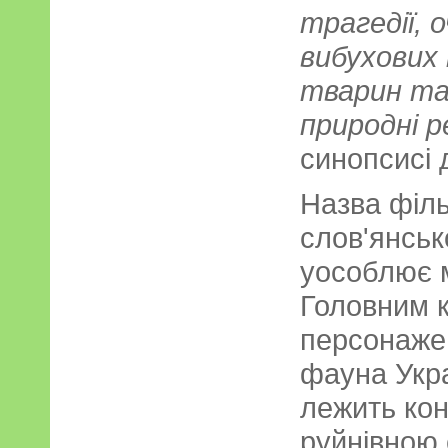
трагедії, 
вибухових
тварин та
природні р
синопсисі д
Назва філь
слов'янськ
уособлює м
Головним 
персонаже
фауна Укра
лежить кон
руйнівною 