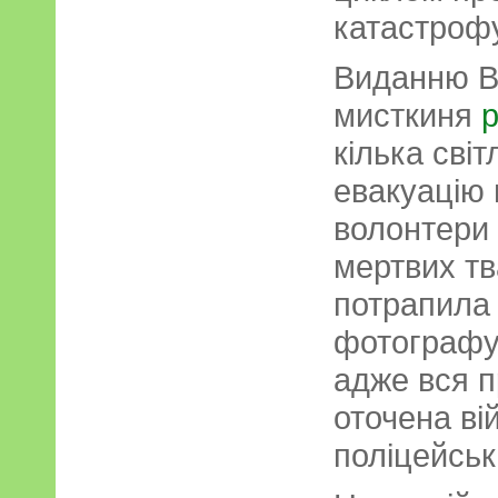
катастрофу
Виданню Bir
мисткиня
р
кілька сві
евакуацію 
волонтери 
мертвих тв
потрапила 
фотографув
адже вся п
оточена ві
поліцейськ