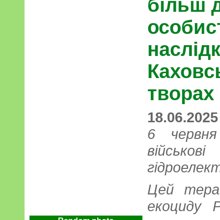
більш д
особист
наслідк
Каховсь
творах
18.06.2025
6 червня
військові
гідроелек
Цей тера
екоциду Р