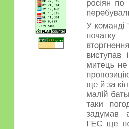
росіян по
перебували
У команді 
початку
вторгненн
виступав 
митець не
пропозицію
ще й за кіл
малій бать
таки пого
задумав 
ГЕС ще по