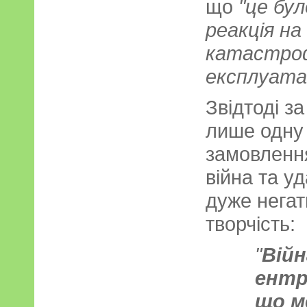
що
"це бул
реакція на
катастроф
експлуата
Звідтоді з
лише одну 
замовлення
війна та у
дуже негат
творчість:
"
Вій
ентр
що м