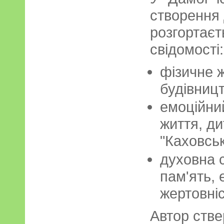
створення 
розгортаєт
свідомості:
фізичне ж
будівницт
емоційни
життя, ди
"Каховськ
духовна 
пам'ять, 
жертовніс
Автор стве