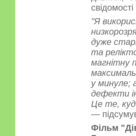
свідомості 
"Я викори
низкорозря
дуже старі
та релікт
магнітну п
максималь
у минуле;
дефекти і
Це те, куд
— підсуму
Фільм "Ді