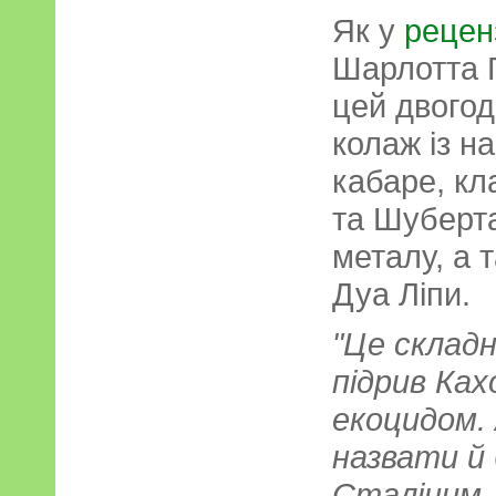
Як у
реценз
Шарлотта Г
цей двогод
колаж із н
кабаре, кл
та Шуберта
металу, а 
Дуа Ліпи.
"Це складн
підрив Ках
екоцидом.
назвати й 
Сталіним,