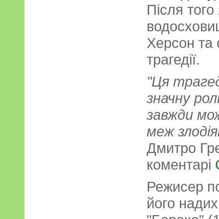
Після того 
водосхови
Херсон та 
трагедії.
"Ця трагед
значну рол
завжди мо
меж злодія
Дмитро Гр
коментарі
С
Режисер по
його надих