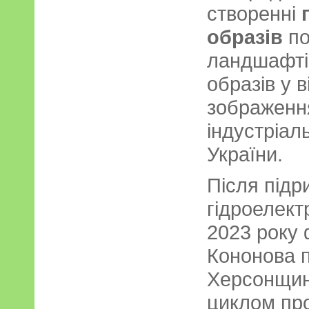
створенні
образів
по
ландшафтів
образів у в
зображення
індустріаль
України.
Після підр
гідроелект
2023 року
Кононова п
Херсонщин
циклом про