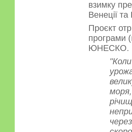
взимку пре
Венеції та 
Проєкт отр
програми (
ЮНЕСКО.
"Коли
урож
велик
моря,
річищ
непр
через
скоро