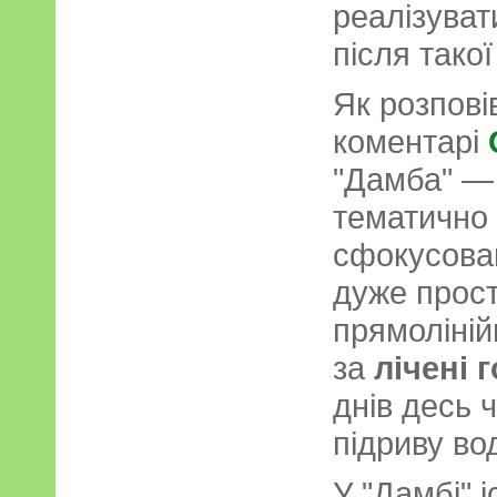
реалізува
після такої
Як розпові
коментарі
"Дамба" — 
тематично 
сфокусован
дуже прост
прямоліній
за
лічені 
днів десь 
підриву во
У "Дамбі" і