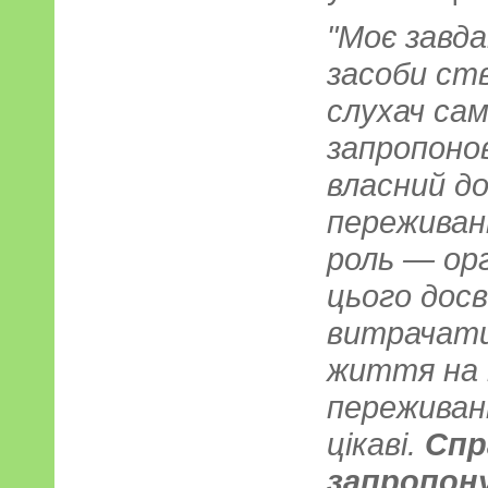
"Моє завда
засоби ст
слухач са
запропоно
власний до
переживан
роль — ор
цього досв
витрачати
життя на 
переживанн
цікаві.
Спр
запропон