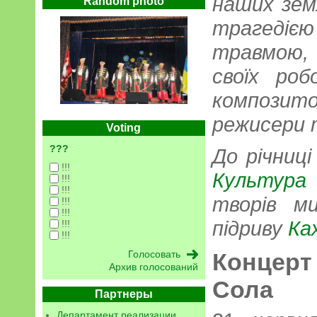
наших зем
Random photo
трагеді
травмою, 
своїх роб
компози
режисери 
Voting
???
До річниц
!!!
Культур
!!!
!!!
творів м
!!!
!!!
підриву
Ка
!!!
!!!
Концерт
Архив голосований
Сола
Партнеры
Департамент реализации