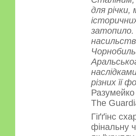
для річки,
історичних
затопило. 
насильство
Чорнобиль
Аральського
наслідками 
різних її ф
Разумейко 
The Guardi
Гіґґінс сх
фінальну 