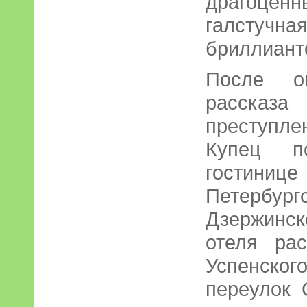
драгоцен
галсту
бриллиант
После о
рассказа
преступлен
Купец п
гостини
Петербург
Дзержинс
отеля ра
Успенског
переулок 