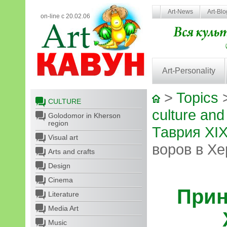
Art-News
Art-Bl
on-line с 20.02.06
Art-Personality
>
Topics
CULTURE
culture and
Golodomor in Kherson
region
Таврия XIX
Visual art
воров в Хе
Arts and crafts
Design
Cinema
Прин
Literature
Media Art
Music