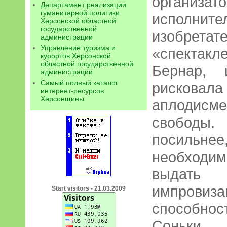
организ
Департамент реализации
гуманитарной политики
исполни
Херсонской областной
государственной
изобр
администрации
Управление туризма и
«спектакл
курортов Херсонской
областной государственной
Бернар, 
администрации
Самый полный каталог
риско
интернет-ресурсов
Херсонщины
аплодисм
свободы
посильне
необходим
выдать
импровиз
Start visitors - 21.03.2009
способн
Соньки