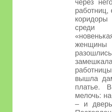
через нег
работниц,
коридоры
среди 
«новенька
женщин
разошлись
замешкала
работниц
вышла да
платье. 
мелочь: н
– и дверь