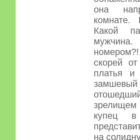
она нап
комнате. 
Какой па
мужчина
номером?
скорей от
платья и 
замшевы
отошедши
зрелищем
купец 
представи
на солидн