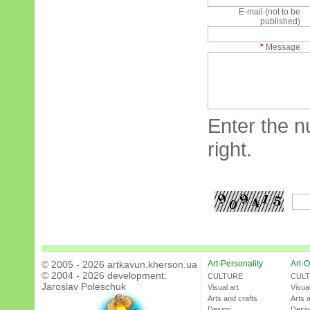
E-mail (not to be
published)
*
Message
Enter the n
right.
© 2005 - 2026 artkavun.kherson.ua
Art-Personality
Art-O
© 2004 - 2026 development:
CULTURE
CUL
Jaroslav Poleschuk
Visual art
Visual
Arts and crafts
Arts 
Design
Desi