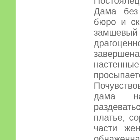
Постояле
Дама без
бюро и ск
замшевый
драгоцен
завершена
настенн
просыпае
Почувство
дама на
раздевать
платье, с
части же
обнаженна