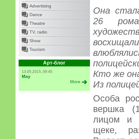
Advertising
Она стал
Dance
26 ром
Theatre
художест
TV, radio
восхищали
Show
Tourism
влюбляли
полицейс
Арт-блог
Кто же он
13.05.2015, 09:45
May
More
Из полицей
Особа ро
вершка (
лицом и 
щеке, ра