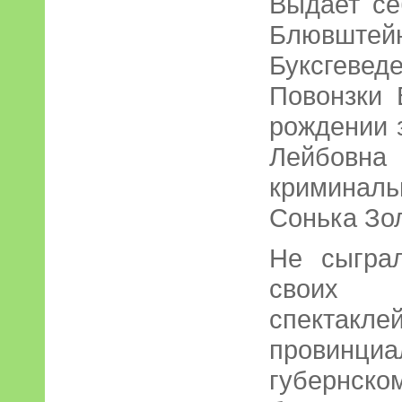
Выдает с
Блювштей
Буксгевед
Повонзки 
рождении 
Лейбов
криминаль
Сонька Зо
Не сыгра
своих ав
спекта
провинци
губернс