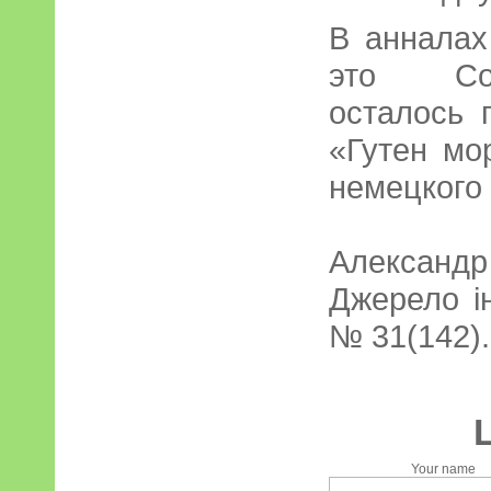
В анналах
это Сон
осталось 
«Гутен мо
немецкого 
Александр
Джерело ін
№ 31(142).-
Your name