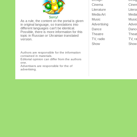
Cinema
Cine
Literature
Litera
Media Art
Media
Sorry!
Music
Musi
As a rule, the content on the portal is given
Advertising
Adver
in original language, so translations into
different languages can’t be identical.
Dance
Danc
Possible, there is more information for this
Theatre
Theat
topic in Russian or Ukrainian translated
TV, radio
TV, r
version.
Show
Show
Authors are responsible for the information
contained in materials.
Editorial opinion can differ from the authors
one.
Advertisers are responsible for the of
advertising.