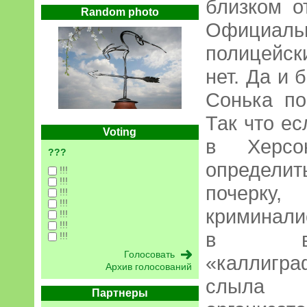
близком 
Random photo
Официал
полицейск
нет. Да и 
Сонька по
Так что ес
Voting
в Херсо
???
определит
!!!
!!!
почерк
!!!
!!!
криминали
!!!
!!!
в вы
!!!
«каллигр
Архив голосований
слыла
Партнеры