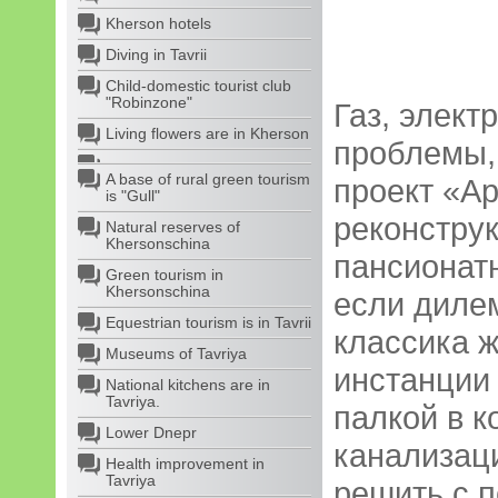
Kherson hotels
Diving in Tavrii
Child-domestic tourist club
"Robinzone"
Газ, элект
Living flowers are in Kherson
проблемы,
A base of rural green tourism
проект «Ар
is "Gull"
реконстру
Natural reserves of
Khersonschina
пансионатн
Green tourism in
Khersonschina
если дилем
Equestrian tourism is in Tavrii
классика ж
Museums of Tavriya
инстанции
National kitchens are in
Tavriya.
палкой в ко
Lower Dnepr
канализац
Health improvement in
Tavriya
решить с 