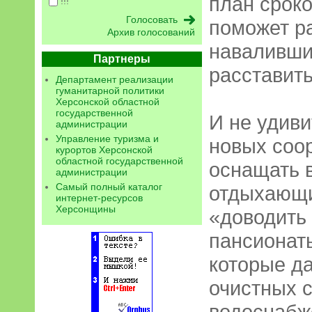
план сроко
!!!
поможет р
Архив голосований
наваливши
Партнеры
расставить
Департамент реализации
гуманитарной политики
Херсонской областной
государственной
И не удиви
администрации
Управление туризма и
новых соо
курортов Херсонской
областной государственной
оснащать 
администрации
Самый полный каталог
отдыхающи
интернет-ресурсов
Херсонщины
«доводить
пансионат
которые д
очистных 
водоснабж