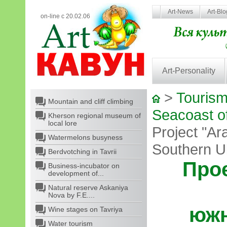
Art-News
Art-Bl
on-line с 20.02.06
Art-Personality
>
Tourism
Mountain and cliff climbing
Seacoast o
Kherson regional museum of
local lore
Project "Ara
Watermelons busyness
Southern Uk
Berdvotching in Tavrii
Прое
Business-incubator on
development of...
Natural reserve Askaniya
Nova by F.E....
южн
Wine stages on Tavriya
Water tourism