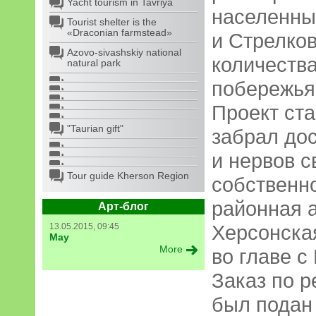
Yacht tourism in Tavriya
населенны
Tourist shelter is the
«Draconian farmstead»
и Стрелков
Azovo-sivashskiy national
количеств
natural park
побережья
Проект ста
"Taurian gift"
забрал дос
и нервов с
Tour guide Kherson Region
собственно
районная 
Арт-блог
Херсонска
13.05.2015, 09:45
May
More
во главе 
Заказ по 
был подан