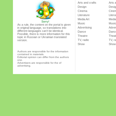
Arts and crafts
Arts 
Design
Desi
Cinema
Cine
Literature
Litera
Media Art
Media
Sorry!
Music
Musi
As a rule, the content on the portal is given
Advertising
Adver
in original language, so translations into
different languages can’t be identical.
Dance
Danc
Possible, there is more information for this
Theatre
Theat
topic in Russian or Ukrainian translated
TV, radio
TV, r
version.
Show
Show
Authors are responsible for the information
contained in materials.
Editorial opinion can differ from the authors
one.
Advertisers are responsible for the of
advertising.