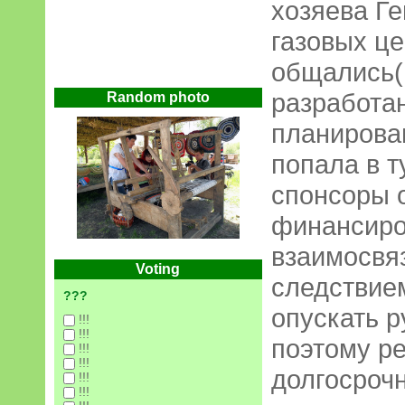
хозяева Ге
газовых це
общались(!
разработа
Random photo
планирован
попала в т
спонсоры 
финансиро
взаимосвя
Voting
следствием
???
опускать р
!!!
!!!
поэтому р
!!!
!!!
долгосроч
!!!
!!!