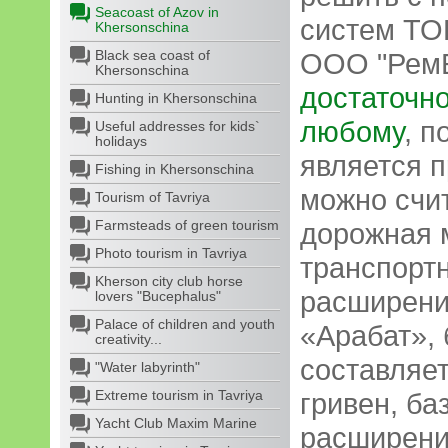
Seacoast of Azov in
систем ТО
Khersonschina
Black sea coast of
ООО "Рем
Khersonschina
достаточно
Hunting in Khersonschina
любому
, п
Useful addresses for kids`
holidays
является 
Fishing in Khersonschina
можно счи
Tourism of Tavriya
Farmsteads of green tourism
дорожная 
Photo tourism in Tavriya
транспорт
Kherson city club horse
расширени
lovers "Bucephalus"
Palace of children and youth
«Арабат», 
creativity...
составляе
"Water labyrinth"
Extreme tourism in Tavriya
гривен, ба
Yacht Club Maxim Marine
расширени