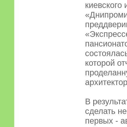
киевского 
«Днипромис
преддверии
«Экспресс
пансионат
состоялас
которой от
проделанн
архитектор
В результ
сделать не
первых - а