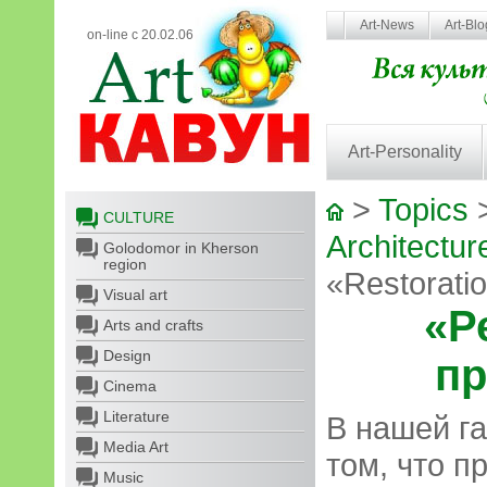
Art-News
Art-Bl
on-line с 20.02.06
Art-Personality
>
Topics
CULTURE
Architectur
Golodomor in Kherson
region
«Restorati
Visual art
«Р
Arts and crafts
Design
пр
Cinema
Literature
В нашей га
Media Art
том, что п
Music