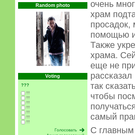
очень мног
Random photo
храм подт
просадок, 
помощью и
Также укр
храма. Сей
еще не при
рассказал 
Voting
так сказат
???
!!!
чтобы посм
!!!
!!!
получаться
!!!
!!!
самый пра
!!!
!!!
С главным