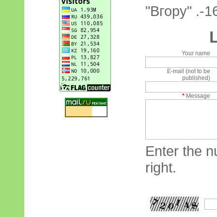
"Вгору" .-1
Your name
E-mail (not to be
published)
*
Message
Enter the n
right.