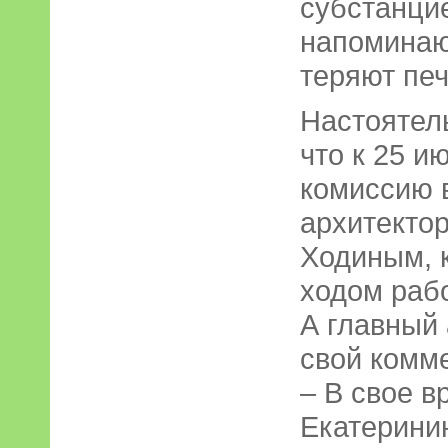
субстанцие
напоминаю
теряют печ
Настоятел
что к 25 и
комиссию 
архитекто
Ходиным, 
ходом рабо
А главный 
свой комм
– В свое в
Екатерини