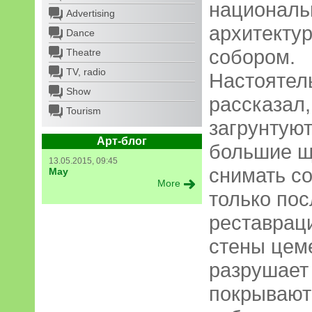
националь
Advertising
архитекту
Dance
собором.
Theatre
TV, radio
Настоятел
Show
рассказал,
Tourism
загрунтуют
Арт-блог
большие щ
13.05.2015, 09:45
снимать со
May
More
только пос
реставраци
стены цем
разрушает 
покрывают