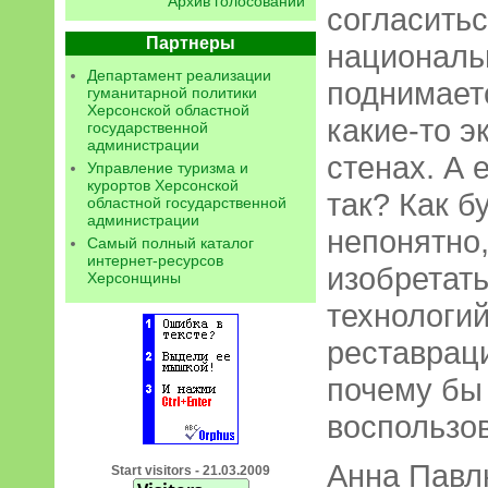
Архив голосований
согласитьс
Партнеры
националь
Департамент реализации
поднимает
гуманитарной политики
Херсонской областной
какие-то э
государственной
администрации
стенах. А 
Управление туризма и
курортов Херсонской
так? Как б
областной государственной
администрации
непонятно,
Самый полный каталог
интернет-ресурсов
изобретать
Херсонщины
технологий
реставрац
почему бы
воспользо
Анна Павл
Start visitors - 21.03.2009