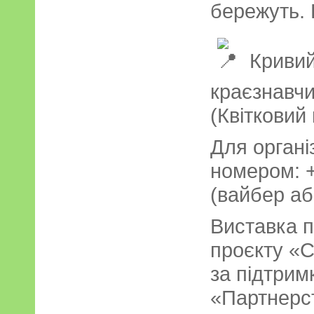
бережуть. 
Кривий 
краєзнавчи
(Квітковий 
Для органі
номером: +
(вайбер аб
Виставка п
проєкту «С
за підтрим
«Партнерст