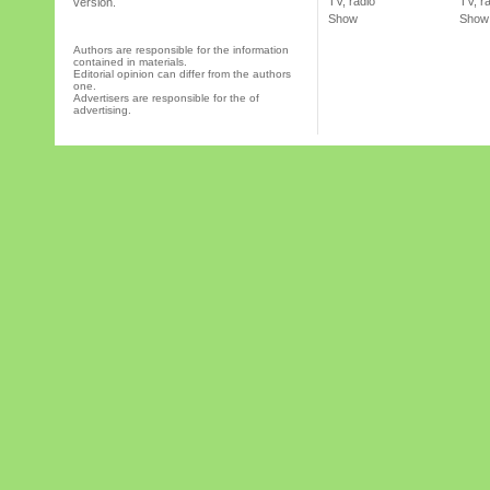
TV, radio
TV, r
version.
Show
Show
Authors are responsible for the information
contained in materials.
Editorial opinion can differ from the authors
one.
Advertisers are responsible for the of
advertising.