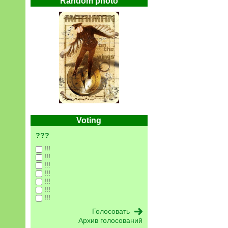
Random photo
Voting
???
!!!
!!!
!!!
!!!
!!!
!!!
!!!
Архив голосований