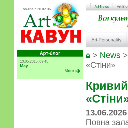
Art-News
Art-Bl
on-line с 20.02.06
Art-Personality
>
News
>
Арт-блог
13.05.2015, 09:45
«Стіни»
May
More
Кривий 
«Стіни
13.06.2026
Повна зала