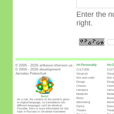
Enter the n
right.
© 2005 - 2026 artkavun.kherson.ua
Art-Personality
Art-O
© 2004 - 2026 development:
CULTURE
CUL
Jaroslav Poleschuk
Visual art
Visual
Arts and crafts
Arts 
Design
Desi
Cinema
Cine
Literature
Litera
Media Art
Media
Sorry!
Music
Musi
As a rule, the content on the portal is given
Advertising
Adver
in original language, so translations into
different languages can’t be identical.
Dance
Danc
Possible, there is more information for this
Theatre
Theat
topic in Russian or Ukrainian translated