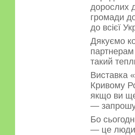
дорослих до
громади до
до всієї Ук
Дякуємо к
партнерам 
такий тепл
Виставка «
Кривому Ро
якщо ви ще
— запрошу
Бо сьогодн
— це люди, 