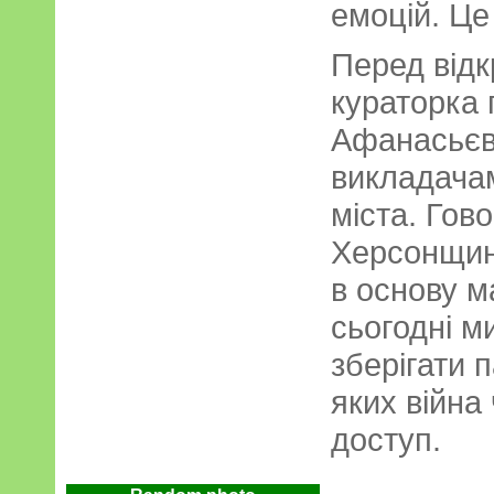
емоцій. Це 
Перед відк
кураторка
Афанасьєва
викладача
міста. Гов
Херсонщини
в основу м
сьогодні м
зберігати 
яких війна
доступ.