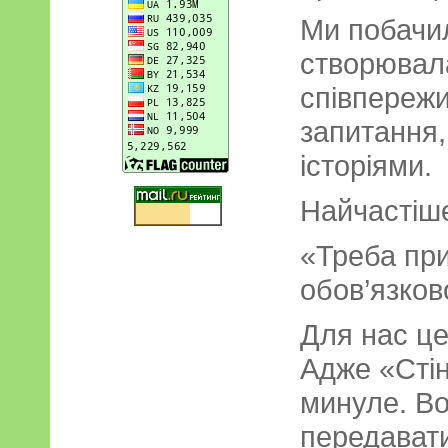
Ми побачил
створювала
співпережи
запитання,
історіями.
Найчастіше
«Треба при
обов’язков
Для нас це
Адже «Сті
минуле. Во
передавати