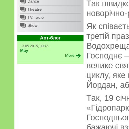
Так швидк
Dance
Theatre
новорічно-
TV, radio
Як співаєть
Show
третій пра
Арт-блог
Водохреща
13.05.2015, 09:45
May
Господнє —
More
велике свя
циклу, яке
Йордан, а
Так, 19 січ
«Гідропарк
Господньог
бажаючі вз