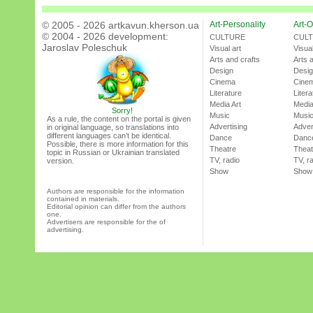
© 2005 - 2026 artkavun.kherson.ua
Art-Personality
Art-O
© 2004 - 2026 development:
CULTURE
CUL
Jaroslav Poleschuk
Visual art
Visual
Arts and crafts
Arts 
Design
Desi
Cinema
Cine
Literature
Litera
Media Art
Media
Sorry!
Music
Musi
As a rule, the content on the portal is given
Advertising
Adver
in original language, so translations into
different languages can’t be identical.
Dance
Danc
Possible, there is more information for this
Theatre
Theat
topic in Russian or Ukrainian translated
TV, radio
TV, r
version.
Show
Show
Authors are responsible for the information
contained in materials.
Editorial opinion can differ from the authors
one.
Advertisers are responsible for the of
advertising.