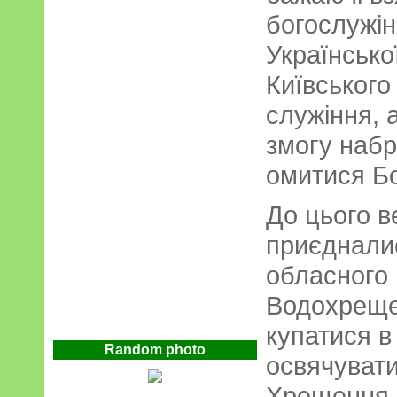
богослужін
Українсько
Київського
служіння, 
змогу набр
омитися Б
До цього в
приєдналис
обласного 
Водохреще 
купатися в
Random photo
освячувати
Хрещення 