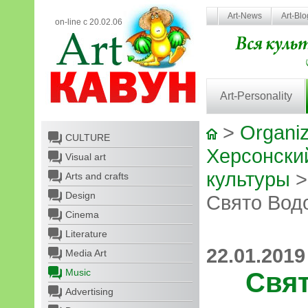
Art-News
Art-Bl
on-line с 20.02.06
Art-Personality
>
Organiz
CULTURE
Херсонски
Visual art
культуры
Arts and crafts
Design
Свято Вод
Cinema
Literature
22.01.2019
Media Art
Music
Свя
Advertising