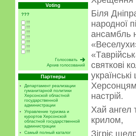
Voting
Біля Дніп
???
народної п
!!!
!!!
ансамбль н
!!!
!!!
!!!
«Веселухи»
!!!
!!!
«Таврійськ
святкові к
Архив голосований
українські
Партнеры
Херсонцям
Департамент реализации
гуманитарной политики
настрій.
Херсонской областной
государственной
администрации
Хай ангел 
Управление туризма и
курортов Херсонской
крилом,
областной государственной
администрации
Зігріє щед
Самый полный каталог