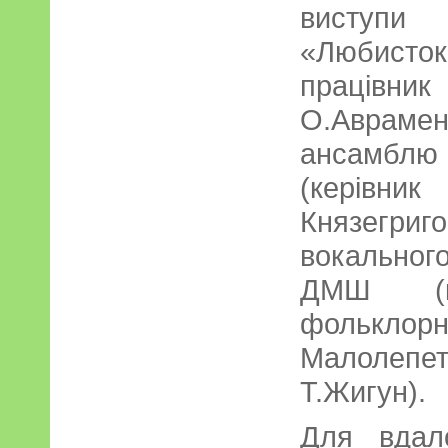
виступи 
«Любисток
працівни
О.Аврам
ансамблю 
(кері
Князегр
вокальног
ДМШ (кер
фольклорн
Малолепет
Т.Жигун).
Для вдал