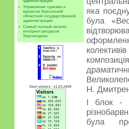
централь
администрации
Управление туризма и
яка поєдн
курортов Херсонской
областной государственной
була «Ве
администрации
Самый полный каталог
відтвор
интернет-ресурсов
Херсонщины
оформленн
колективів
композиція
драматичн
Великолеп
Н. Дмитрен
Start visitors - 21.03.2009
І блок - 
різнобар
була пре