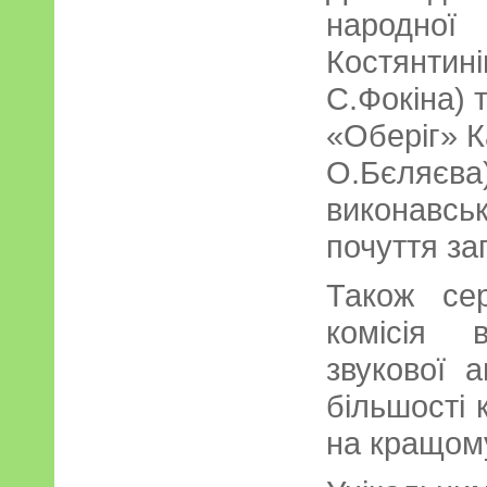
народної
Костянти
С.Фокіна)
«Оберіг» К
О.Бєляє
виконавс
почуття за
Також сер
комісія в
звукової 
більшості 
на кращому