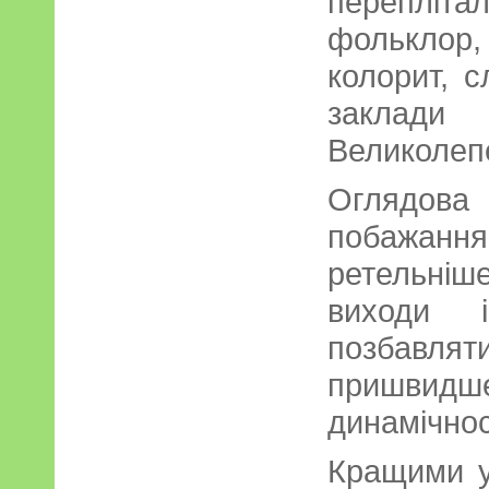
перепліта
фольклор,
колорит, с
закл
Великолеп
Оглядова
побажання
ретельні
виходи і
позбавлят
пришвид
динамічнос
Кращими у