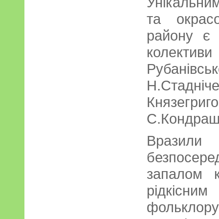
Унікальни
та окрас
району є 
колект
Рубанів
Н.Стадні
Князегри
С.Кондраш
Вразили 
безпосер
запалом к
рідкісн
фольклору