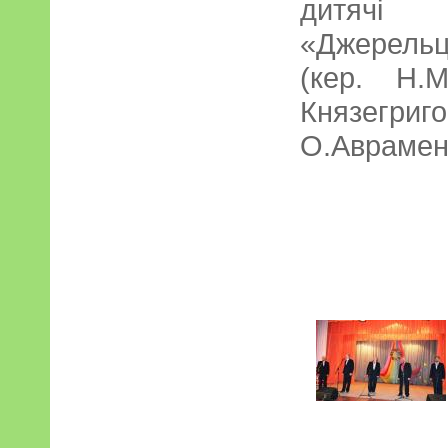
дитячі 
«Джерель
(кер. Н.
Князегри
О.Аврамен