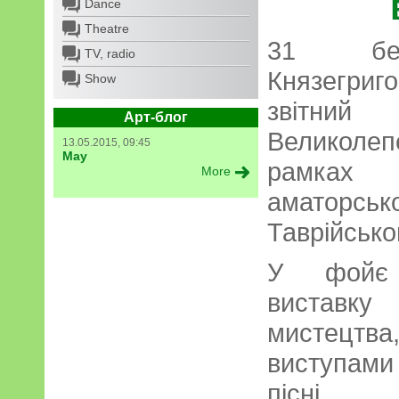
Dance
Theatre
31 бе
TV, radio
Князегриг
Show
звіт
Арт-блог
Великоле
13.05.2015, 09:45
May
рамках 
More
аматорсь
Таврійсько
У фойє 
виставку
мистецтва
виступам
пісн