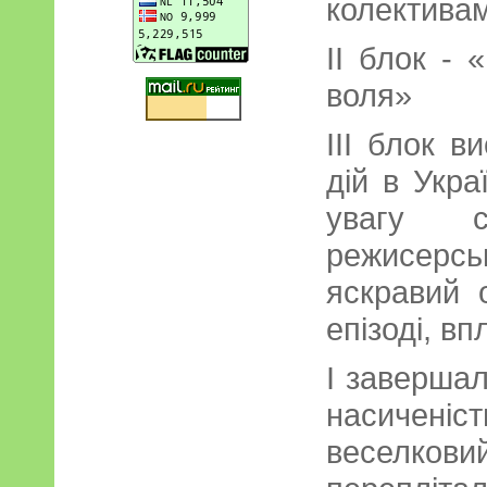
колектива
ІІ блок - 
воля»
ІІІ блок в
дій в Укра
увагу с
режисерсь
яскравий 
епізоді, в
І заверша
насиченіс
веселкови