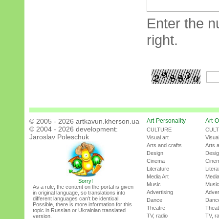
Enter the n
right.
© 2005 - 2026 artkavun.kherson.ua
Art-Personality
Art-O
© 2004 - 2026 development:
CULTURE
CUL
Jaroslav Poleschuk
Visual art
Visual
Arts and crafts
Arts 
Design
Desi
Cinema
Cine
Literature
Litera
Media Art
Media
Sorry!
Music
Musi
As a rule, the content on the portal is given
Advertising
Adver
in original language, so translations into
different languages can’t be identical.
Dance
Danc
Possible, there is more information for this
Theatre
Theat
topic in Russian or Ukrainian translated
TV, radio
TV, r
version.