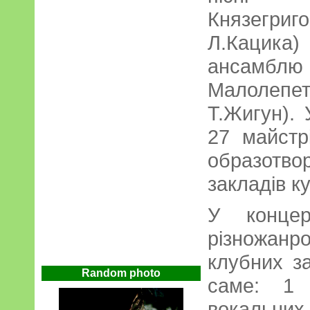
Князегриго
Л.Кацик
ансам
Малолепет
Т.Жигун). 
27 майстр
образотв
закладів к
У концер
різножан
клубних з
Random photo
саме: 1 
вокальних