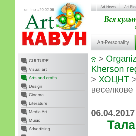
Art-News
Art-Bl
on-line с 20.02.06
Art-Personality
>
Organiz
CULTURE
Kherson reg
Visual art
>
ХОЦНТ
>
Arts and crafts
Design
веселкове
Cinema
Literature
06.04.2017
Media Art
Music
Тала
Advertising