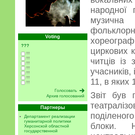
народної 
музичн
фолькло
Voting
хореограф
???
циркових к
!!!
!!!
читців із 
!!!
!!!
учасників, 
!!!
!!!
11, в яких 
!!!
Звіт був 
Архив голосований
театралі
Партнеры
поділеног
Департамент реализации
гуманитарной политики
блоки. 
Херсонской областной
государственной