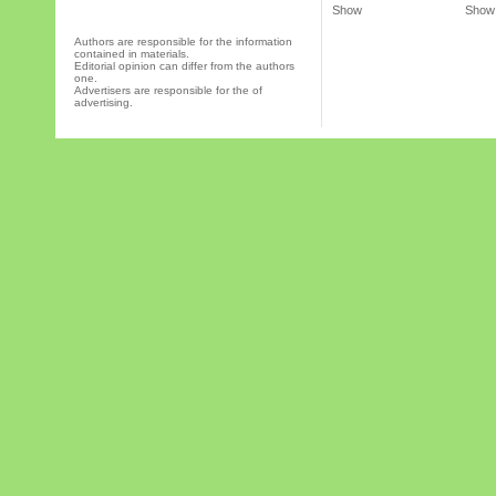
Show
Show
Authors are responsible for the information
contained in materials.
Editorial opinion can differ from the authors
one.
Advertisers are responsible for the of
advertising.