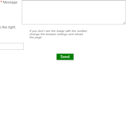
*
Message
 the right.
If you don't see the image with the number,
change the browser settings and reload
the page