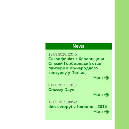
News
18.03.2026, 23:45
Саксофоніст з Херсонщини
Сінезій Горбовський став
призером міжнародного
конкурсу у Польщі
More
01.08.2015, 13:17
Crazzzy Days
More
13.05.2015, 09:52
den-evropyi-v-hersone---2015
More