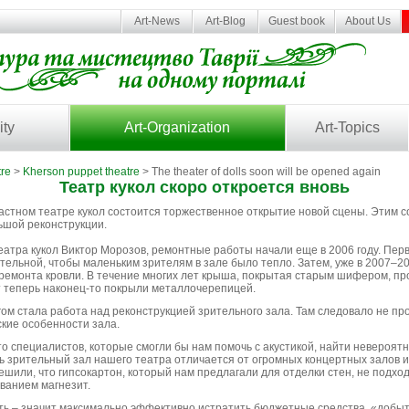
Art-News
Art-Blog
Guest book
About Us
ity
Art-Organization
Art-Topics
re
>
Kherson puppet theatre
> The theater of dolls soon will be opened again
Театр кукол скоро откроется вновь
ластном театре кукол состоится торжественное открытие новой сцены. Этим
ьшой реконструкции.
театра кукол Виктор Морозов, ремонтные работы начали еще в 2006 году. Пе
отельной, чтобы маленьким зрителям в зале было тепло. Затем, уже в 2007–2
ремонта кровли. В течение многих лет крыша, покрытая старым шифером, про
т теперь наконец-то покрыли металлочерепицей.
 стала работа над реконструкцией зрительного зала. Там следовало не прос
ские особенности зала.
что специалистов, которые смогли бы нам помочь с акустикой, найти невероят
дь зрительный зал нашего театра отличается от огромных концертных залов 
ешили, что гипсокартон, который нам предлагали для отделки стен, не подход
ванием магнезит.
ть – значит максимально эффективно истратить бюджетные средства, «добы