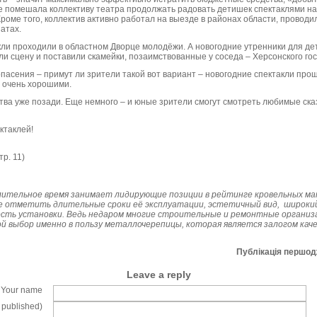
е помешала коллективу театра продолжать радовать детишек спектаклями на
роме того, коллектив активно работал на выезде в районах области, провод
атах.
кли проходили в областном Дворце молодёжи. А новогодние утренники для д
или сцену и поставили скамейки, позаимствованные у соседа – Херсонского го
пасения – примут ли зрители такой вот вариант – новогодние спектакли прош
 очень хорошими.
тва уже позади. Еще немного – и юные зрители смогут смотреть любимые ска
ктаклей!
тр. 11)
ительное время занимает лидирующие позиции в рейтинге кровельных ма
е отметить длительные сроки её эксплуатации, эстетичный вид, широки
кость установки. Ведь недаром многие строительные и ремонтные организ
й выбор именно в пользу металлочерепицы, которая является залогом кач
Публікація першо
Leave a reply
Your name
e published)