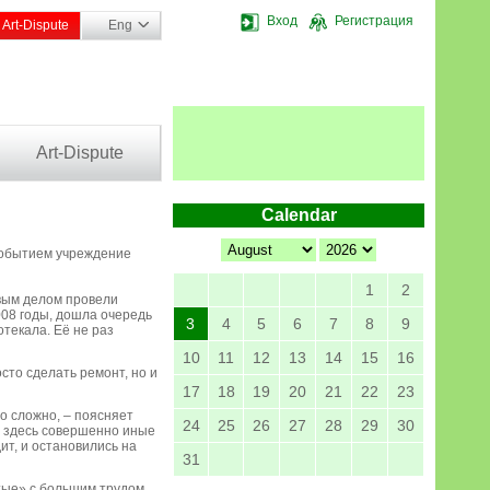
Вход
Регистрация
Art-Dispute
Eng
Art-Dispute
Calendar
 событием учреждение
1
2
рвым делом провели
008 годы, дошла очередь
3
4
5
6
7
8
9
текала. Её не раз
10
11
12
13
14
15
16
то сделать ремонт, но и
17
18
19
20
21
22
23
но сложно, – поясняет
24
25
26
27
28
29
30
и здесь совершенно иные
ит, и остановились на
31
тые» с большим трудом.