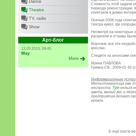
Dance
Сложность этой задачи н
периода реконструкции. К
Theatre
спектакли в домах-интерн
TV, radio
Осенью 2008 года спекта
театра кукол, где сооруд
Show
Несмотря на некоторые о
раскупили и отзывы были
Арт-блог
Впрочем, все эти неудобс
креслах.
13.05.2015, 09:45
May
Следите за анонсами спе
More
Ирина ПАВЛОВА
Гривна-СВ , 2009-01-30 (с
Информационные услуги
Металлочерепица уже дл
неспроста.
Тут
нельзя н
цвета, малый вес и лёг
предприятия делают сво
кровли.
E-mail (not to b