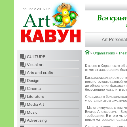
on-line с 20.02.06
Art-Personal
>
Organizations
>
Theat
CULTURE
Visual art
К весне в Херсонском об
отметит завершение бол
Arts and crafts
Как рассказал директор 
Design
реконструкцию газовой к
до обновления фасада и 
Cinema
безуспешно латали, и во
Literature
Следующим большим шагом
учесть при этом акустиче
Media Art
- Мы столкнулись с тем, 
Виктор Алексеевич. – Ве
Music
требования. В итоге мы р
новом материале под наз
Advertising
Сделать ремонт на совес