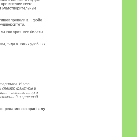
 протяжении всего
ил благотворительные
етишек провели в… фойе
суниверситета.
ли «на ура»: все билеты
зки, сидя в новых удобных
териалов. И это
й спектр фактуры и
ации, частные лица и
ественной и красивой
джерела мовою оригіналу