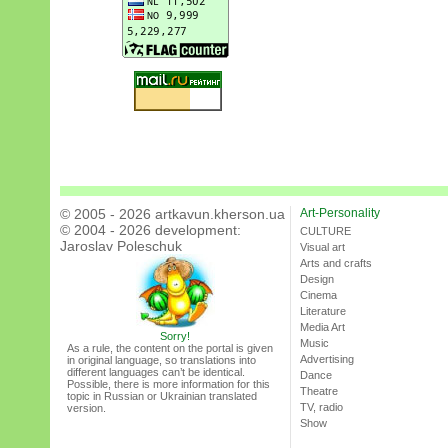
© 2005 - 2026 artkavun.kherson.ua
Art-Personality
© 2004 - 2026 development:
CULTURE
Jaroslav Poleschuk
Visual art
Arts and crafts
Design
Cinema
Literature
Media Art
Sorry!
Music
As a rule, the content on the portal is given
Advertising
in original language, so translations into
different languages can’t be identical.
Dance
Possible, there is more information for this
Theatre
topic in Russian or Ukrainian translated
TV, radio
version.
Show