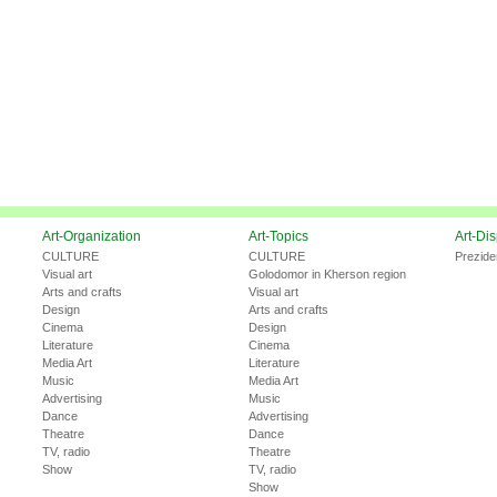
Art-Organization
Art-Topics
Art-Di
CULTURE
CULTURE
Prezide
Visual art
Golodomor in Kherson region
Arts and crafts
Visual art
Design
Arts and crafts
Cinema
Design
Literature
Cinema
Media Art
Literature
Music
Media Art
Advertising
Music
Dance
Advertising
Theatre
Dance
TV, radio
Theatre
Show
TV, radio
Show