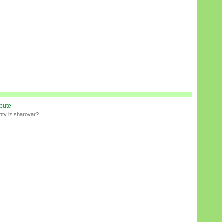
spute
nty iz sharovar?