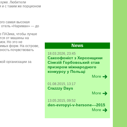
е хуже. Любители
и и с таким же порционом
ого самая высокая
ет отель «Нариман» — до
ве ПАЗика, чтобы лучше
атся от машины на
ок. Но это не
News
имых форм. На острове,
жность почувствовать
18.03.2026, 23:45
Саксофоніст з Херсонщини
кой организации за
Сінезій Горбовський став
призером міжнародного
конкурсу у Польщі
More
01.08.2015, 13:17
Crazzzy Days
More
13.05.2015, 09:52
den-evropyi-v-hersone---2015
More