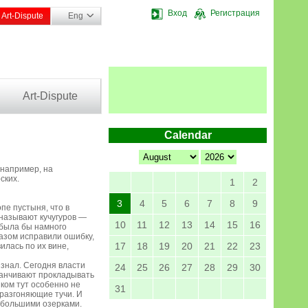
Вход
Регистрация
Art-Dispute
Eng
Art-Dispute
Calendar
 например, на
ских.
1
2
3
4
5
6
7
8
9
пе пустыня, что в
 называют кучугуров —
10
11
12
13
14
15
16
 была бы намного
разом исправили ошибку,
17
18
19
20
21
22
23
лась по их вине,
 знал. Сегодня власти
24
25
26
27
28
29
30
аканчивают прокладывать
иком тут особенно не
31
, разгоняющие тучи. И
небольшими озерками.