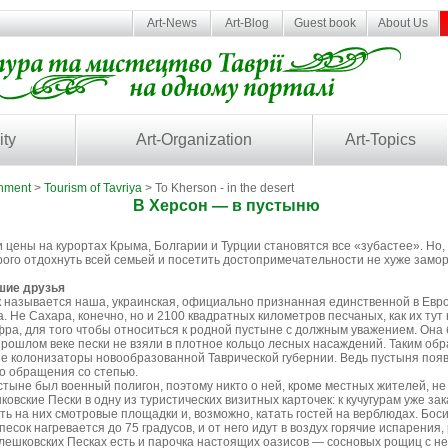
Art-News
Art-Blog
Guest book
About Us
ity
Art-Organization
Art-Topics
inment
>
Tourism of Tavriya
> To Kherson - in the desert
В Херсон — в пустыню
и цены на курортах Крыма, Болгарии и Турции становятся все «зубастее». Но,
го отдохнуть всей семьей и посетить достопримечательности не хуже замор
чшие друзья
 называется наша, украинская, официально признанная единственной в Евро
. Не Сахара, конечно, но и 2100 квадратных километров песчаных, как их тут
ра, для того чтобы относиться к родной пустыне с должным уважением. Она
прошлом веке пески не взяли в плотное кольцо лесных насаждений. Таким об
е колонизаторы новообразованной Таврической губернии. Ведь пустыня появи
о обращения со степью.
стыне был военный полигон, поэтому никто о ней, кроме местных жителей, не
вские Пески в одну из туристических визитных карточек: к кучугурам уже з
ть на них смотровые площадки и, возможно, катать гостей на верблюдах. Бос
песок нагревается до 75 градусов, и от него идут в воздух горячие испарения
 Олешковских Песках есть и парочка настоящих оазисов — сосновых рощиц с 