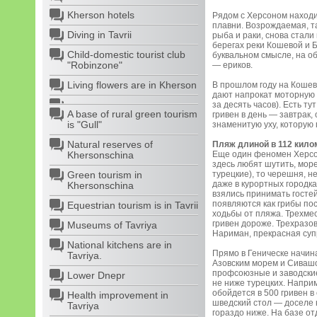
Kherson hotels
Рядом с Херсоном находи
плавни. Возрождаемая, та
Diving in Tavrii
рыба и раки, снова стал
берегах реки Кошевой и Б
Child-domestic tourist club
буквальном смысле, на об
"Robinzone"
— ериков.
Living flowers are in Kherson
В прошлом году на Кошев
дают напрокат моторную л
за десять часов). Есть ту
A base of rural green tourism
гривен в день — завтрак,
is "Gull"
знаменитую уху, которую 
Natural reserves of
Пляж длиной в 112 кил
Khersonschina
Еще один феномен Херсон
здесь любят шутить, мор
Green tourism in
турецкие), то черешня, н
даже в курортных городка
Khersonschina
взялись принимать гостей
появляются как грибы по
Equestrian tourism is in Tavrii
ходьбы от пляжа. Трехмес
гривен дороже. Трехразов
Museums of Tavriya
Нариман, прекрасная супр
National kitchens are in
Прямо в Геническе начин
Tavriya.
Азовским морем и Сивашо
профсоюзные и заводские
Lower Dnepr
не ниже турецких. Напри
обойдется в 500 гривен в
Health improvement in
шведский стол — доселе 
Tavriya
гораздо ниже. На базе о