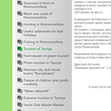
гривен с тем же трехразо
Seacoast of Azov in
комфорта могут разместит
Khersonschina
обойдется в
200 гривен за место.
Black sea coast of
Khersonschina
В двадцати километрах о
концентрация диких живо
Hunting in Khersonschina
июля
60 гривен с человека, ию
Useful addresses for kids`
было видно ланей, косуль
holidays
безопасном расстоянии, 
единственная изюминка Б
Fishing in Khersonschina
кроме диких животных, жи
себя Робинзоном.
Tourism of Tavriya
Выражаем благодарность 
Farmsteads of green tourism
помощь в подготовке мат
Photo tourism in Tavriya
Дмитрий Антонюк
"Киевские ведомости" 1.0
Kherson city club horse
lovers "Bucephalus"
Palace of children and youth
creativity...
E-mail (not to b
"Water labyrinth"
Extreme tourism in Tavriya
Yacht Club Maxim Marine