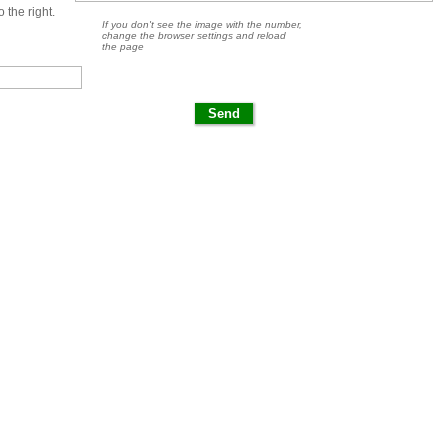
 the right.
If you don't see the image with the number,
change the browser settings and reload
the page