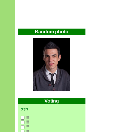
Random photo
Voting
???
!!!
!!!
!!!
!!!