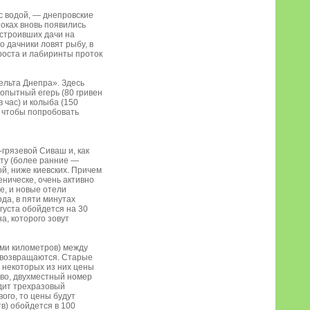
с водой, — днепровские
токах вновь появились
остроивших дачи на
о дачники ловят рыбу, в
 роста и лабиринты проток
ельта Днепра». Здесь
 опытный егерь (80 гривен
в час) и колыба (150
о, чтобы попробовать
грязевой Сиваш и, как
сту (более ранние —
ой, ниже киевских. Причем
еническе, очень активно
е, и новые отели
да, в пяти минутах
вгуста обойдется на 30
а, которого зовут
еми километров) между
а возвращаются. Старые
 некоторых из них цены
ево, двухместный номер
одит трехразовый
ого, то цены будут
в) обойдется в 100