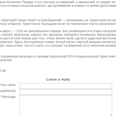
вым питанием. Правда, стол там еще не шведский, а украинский, но кормят н
ься в новом спальном корпусе, где проживание в номере со всеми удобствам
т береговой линии лежит остров Бирючий — заповедник, на территории котор
тных в Европе. Туристов на тральщике возят из генического порта (организу
ль-август — 120) на своеобразное сафари. Все размещаются в открытом кузо
, оленей, муфлонов, зайцев, лис, фазанов, лебедей и пеликанов. Звери держ
но достаточно близко для того, чтобы можно было сделать чудесный фотосним
ирючого. Здесь бесподобные пляжи: белый песок с массой ракушек неповтор
вут лишь егеря, так что у всех, кто попадет на Бирючий, есть неплохая возмо
управлению культуры и туризма Херсонской ОГА и Национальной туристичес
ериалов.
7.08
Leave a reply
Your name
e published)
*
Message