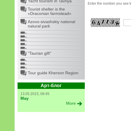
Yacht tourism in Tavriya
Enter the number you see to
Tourist shelter is the
«Draconian farmstead»
Azovo-sivashskiy national
natural park
"Taurian gift"
Tour guide Kherson Region
Арт-блог
13.05.2015, 09:45
May
More