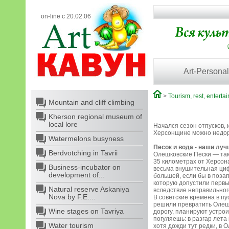
on-line с 20.02.06
Art-Personal
>
Tourism, rest, enterta
Mountain and cliff climbing
Kherson regional museum of
local lore
Начался сезон отпусков, 
Херсонщине можно недоро
Watermelons busyness
Песок и вода - наши лу
Berdvotching in Tavrii
Олешковские Пески — так
35 километрах от Херсона
Business-incubator on
весьма внушительная циф
development of...
большей, если бы в поза
которую допустили первы
Natural reserve Askaniya
вследствие неправильног
Nova by F.E....
В советские времена в пу
решили превратить Олешко
Wine stages on Tavriya
дорогу, планируют устрои
погуляешь: в разгар лета 
Water tourism
хотя дожди тут редки, в