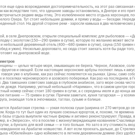
тся еще одна возрождаемая достопримечательность, на этот раз связанная 
к как вследствие того, что здешние заводы остановились, в Днепре и его при
и встречаться редкие виды птиц. Это излюбленное место отдыха херсонцев, п
елого Озера. Тут стоят небольшие домики, и прямо у воды — беседки. Нередк
еденный стол. На другой стороне реки - заросли камыша в два человеческих
ой, в селе Днепровском, открыли специальный комплекс для рыболовов — «Д
одку с эхолотом (150—290 гривен в сутки), которую по желанию может вести
т и небольшой деревянный отель (400—680 гривен в сутки), сауна (150 гривен 
 обед и ужин). Несколько дороговато, но сюда стоит заехать хотя бы ради тог
готовят на днепровской воде.
омметров
щины — целых четыре моря, омывающих ее берега. Черное, Азовское, соле-
е фруктов и овощей. Если настоящие херсонские арбузы поспеют лишь к авгу
е говоря уже о клубнике, как раз сейчас появляется на рынках. Цены, само соб
х и поселках черноморского и азовского побережья. Как раз на последнем, в Г
. Два тамошних советских завода в глубоком анабиозе, зато море снова чисто
сле дождя. Например, уютный небольшой «Нариман», что в самом центре горо
тный номер сейчас стоит 180 гривен в сутки, а с середины июля и до конца а
ое питание — 75 гривен в сутки. Причем заметьте, кухня татарская — у хозяин
уга, знающая толк в эчпочмаках, татлах, сузьме и бэлише.
ается Арабатская стрелка — узкая полоска суши (ширина от 270 метров до с
м. Когда-то тут был один из лучших союзных курортов, и, похоже, те времен
 базы отдыха выкупили частные фирмы и активно реконструируют. Правда, в
мер, в «Экпрессе», что в поселке с жизнеутверждающим названием Счасливц
 сутки, а бунгало для всей семьи — и того больше. Но зато в эту стоимость вх
невиданное на Арабатке новшество. А вот если проехать дальше, до Стрелков
тдыха «Юбилейная» одно койкоместо в летнем деревянном домике (без удобст