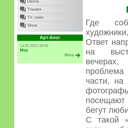
Dance
Theatre
TV, radio
Где соб
Show
художник
Арт-блог
Ответ нап
13.05.2015, 09:45
на выста
May
More
вечерах,
проблема 
части, на
фотографы
посещают
бегут люб
С такой 