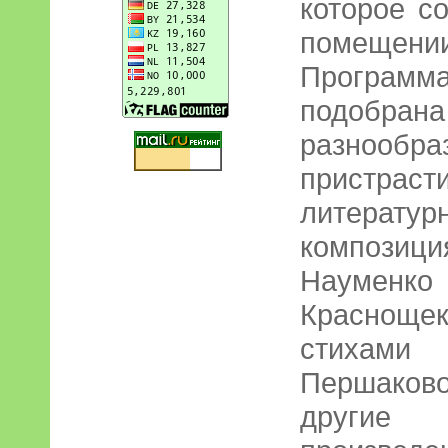
которое с
помеще
Программ
подоб
разноо
пристраст
литератур
композиц
Науме
Красноще
стихами 
Першаков
другие