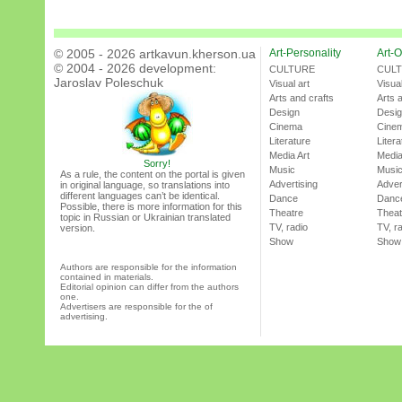
© 2005 - 2026 artkavun.kherson.ua
Art-Personality
Art-O
© 2004 - 2026 development:
CULTURE
CUL
Jaroslav Poleschuk
Visual art
Visual
Arts and crafts
Arts 
Design
Desi
Cinema
Cine
Literature
Litera
Media Art
Media
Sorry!
Music
Musi
As a rule, the content on the portal is given
Advertising
Adver
in original language, so translations into
different languages can’t be identical.
Dance
Danc
Possible, there is more information for this
Theatre
Theat
topic in Russian or Ukrainian translated
TV, radio
TV, r
version.
Show
Show
Authors are responsible for the information
contained in materials.
Editorial opinion can differ from the authors
one.
Advertisers are responsible for the of
advertising.