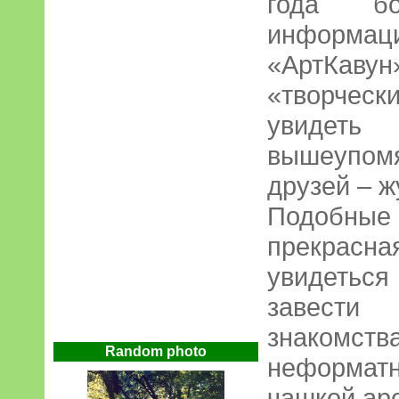
года бо
информ
«АртКавун
«творческ
увиде
вышеупом
друзей – ж
Подобн
прекра
увидетьс
завести
знакомс
Random photo
неформа
чашкой ар