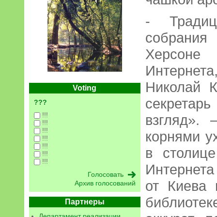
- Традиц
собрания
Херсоне
Интерне
Николай К
Voting
секретар
???
!!!
взгляд».
!!!
!!!
корнями ух
!!!
!!!
в столиц
!!!
!!!
Интернета
от Киева 
Архив голосований
библиотек
Партнеры
Департамент реализации