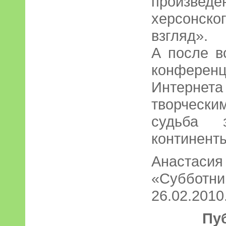
произв
херсонск
взгляд».
А после в
конфере
Интерн
творчески
судьба 
континент
Анастасия
«Субботний
26.02.2010.
Пу