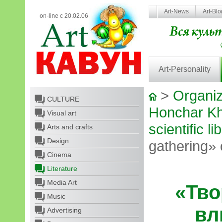
Art-News
Art-Bl
on-line с 20.02.06
Art-Personality
>
Organiz
CULTURE
Honchar Kh
Visual art
scientific li
Arts and crafts
Design
gathering» o
Cinema
Literature
Media Art
«Тво
Music
вл
Advertising