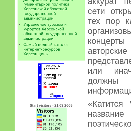
аккурат 
гуманитарной политики
сети откр
Херсонской областной
государственной
администрации
тех пор к
Управление туризма и
организов
курортов Херсонской
областной государственной
администрации
концерты 
Самый полный каталог
авторски
интернет-ресурсов
Херсонщины
представл
или инач
должн
информаци
«Катится
Start visitors - 21.03.2009
название 
поэтическ