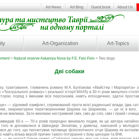
Art-News
Art-Blog
Guest book
About Us
ity
Art-Organization
Art-Topics
inment
>
Natural reserve Askaniya Nova by F.E. Falz-Fein
> Two dogs
Дві собаки
ізу, трактування, тлумачень роману М.А. Булгакова «Майстер і Маргарита» з
к «Театрального роману» і реальної історії МХАТу в 30-ті роки минулого столі
орію, поряд з іменами всіх персонажів, навіть епізодичних, здатні проста
це» — уїдливий памфлет, спрямований проти всієї радянської влади, їдка сати
тики, окарикатурені перетвореннями Шарика на Шарикова, — це ні в кого,
 не викликає. Зате викликає нестримний сміх, сміх до сліз, сміх і гіркий і очищ
 самвидаві 60-х — 70-х років природно виникало подив, як це автора негай
 того ж дізнавалися в Швондері Зінов'єва, у дамочці, закоханій у молод
ався до того, що прочитував прізвище фізіологічного отця Шарика як антоні
 навіть кілька версій причин такого потурання з боку цензури та ВЧК.
ь — як знати? Однак сюжет «Собачого серця» має ще одне, крім власне рад