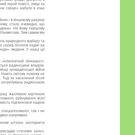
ний герой повісті, лікар за
аче серце» набуло в очах
йних і в кінцевому рахунку
ькому, стало очевидно, що
Людина». Не йому першому
 Рахметова. Тим самим він
роль природного відбору та
о серед біологів надію на
роди» людини. У науці ця
 небезпечній близькості.
ється радянською владою.
інці громадянської війни
 Навіть світову пожежу не
. Тоді як населення після
же затребувана радянською
перед жахливою картиною
повного руйнування всієї
кавість підганялася надією
 спеціалізованої, так і не
 двох напрямках.
інням штучно запліднити
ресадки статевих залоз,