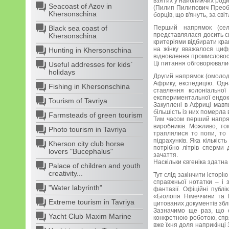
взятих у найближчих родич
Seacoast of Azov in
(Пилип Пилипович Преобр
Khersonschina
борців, що в'януть, за сві
Black sea coast of
Перший напрямок (сел
представлялася досить си
Khersonschina
критеріями відбирати кращ
на жінку вважалося циф
Hunting in Khersonschina
відновлення промисловос
Ці питання обговорювалис
Useful addresses for kids`
holidays
Другий напрямок (омолод
Африку, експедицію. Одн
Fishing in Khersonschina
ставлення колоніальної
експериментальної ендокр
Tourism of Tavriya
Закуплені в Африці мавп
більшість із них померла 
Farmsteads of green tourism
Тим часом перший напрям
виробників. Можливо, то
Photo tourism in Tavriya
траплялися то попи, то 
підрахунків. Яка кількіс
Kherson city club horse
потрібно літрів сперми 
lovers "Bucephalus"
зачаття.
Наскільки євгеніка здатна
Palace of children and youth
creativity...
Тут слід закінчити істор
справжньої нотатки – і з
"Water labyrinth"
фантазії. Офіційні публі
«Біологія Німеччини та 
Extreme tourism in Tavriya
цитованих документів збл
Зазначимо ще раз, що є
Yacht Club Maxim Marine
конкретною роботою, спр
вже їхня доля наприкінці