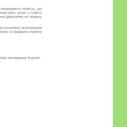
тановлювати схожість, що
исав його долю у повісті
ння дворняжки на людину,
був розхожою московською
 вірою та правдою служила
ному заповіднику Асканія-