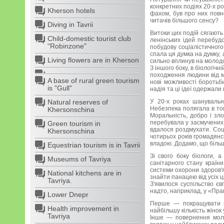
конкретних подіях 20-х рок
Kherson hotels
фахом, був про них повн
читачів більшого сенсу?
Diving in Tavrii
Витоки цих подій сягають 
Child-domestic tourist club
ленінських ідей перебудо
"Robinzone"
побудову соціалістичног
спала ця думка на думку,
Living flowers are in Kherson
сильно вплинув на молодо
З іншого боку, в біологіч
походження людини від ма
A base of rural green tourism
нові можливості боротьб
is "Gull"
надія та ці ідеї одержали 
Natural reserves of
У 20-х роках шанувальни
Небезпека полягала в то
Khersonschina
Моральність, добро і зл
перебувала у засмучених 
Green tourism in
вдалося роздмухати. Соці
Khersonschina
чотирьох років громадянс
владою. Додамо, що більш
Equestrian tourism is in Tavrii
Зі свого боку біологи,
Museums of Tavriya
санітарного стану країн
системи охорони здоров'я.
National kitchens are in
знайти панацею від усіх ц
Tavriya.
З'явилося суспільство євг
надто, наприклад, у «Пра
Lower Dnepr
Перше — покращувати по
Health improvement in
найбільшу кількість жінок
Tavriya
Інше — повернення моло