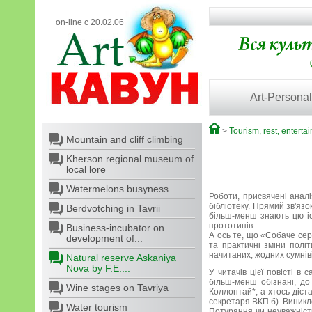
on-line с 20.02.06
Art-Personal
>
Tourism, rest, enterta
Mountain and cliff climbing
Kherson regional museum of
local lore
Watermelons busyness
Роботи, присвячені анал
бібліотеку. Прямий зв'язо
Berdvotching in Tavrii
більш-менш знають цю іст
прототипів.
Business-incubator on
А ось те, що «Собаче сер
development of...
та практичні зміни полі
начитаних, жодних сумнівів
Natural reserve Askaniya
Nova by F.E....
У читачів цієї повісті в
більш-менш обізнані, до
Wine stages on Tavriya
Коллонтай*, а хтось діст
секретаря ВКП б). Виникло
Water tourism
Потурання чи неуважніст