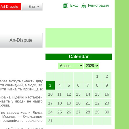
Вход
Регистрация
Art-Dispute
Eng
Art-Dispute
Calendar
1
2
араз можуть скласти цілу
3
4
5
6
7
8
9
ття очевидний, а люди, які
вити імена та прізвища їх
10
11
12
13
14
15
16
ра на її ідейні настанови
 навіть у людей не надто
17
18
19
20
21
22
23
аючий.
24
25
26
27
28
29
30
но не заарештували. Люди,
ого Мориця, — Олександру
м псевдоніма генерального
31
янської влади, джерело в