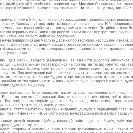
ів, подій у сфері біологічної та медичної наук. Михайло Опанасович, як і голов
ою мірою обізнаний, а своєю повістю оцінив. Чи винен він у тому, що «Соб
своїм корінням в XIX століття, в епоху зародження тираноборческіх, революці
ви світу. Одному з літераторів тієї пори, синові священика Н.Г.Чернишевс
о земного раю важко здійснити з «людським матеріалом». Потрібен «Нова 
 але він першим у своїй, книзі «Що робити?» намалював портрет такої людини,
го В.Ульянова та його майбутніх соратників.
ній науці поширилися ідеї Чарльза Дарвіна про еволюцію, наслідувані ознаки, 
впи. Це призвело до деяких успіхів у розведенні свійських тварин і породил
и зі спадковими та іншими захворюваннями, а зрештою на «покращення по
назву «євгеніка».
ки ідей Чернишевського (більшовики) та євгеністи (біологи) опинилися в
му, що «шанувальники» перетворилися на той час на те, що коротко назива
о вона вважала буржуазними та релігійними пережитками. І до того ж наприк
почуттях. Довгоочікуваний рай не виник у результаті пролетарської революції.
алізм, виявилося, треба ще будувати, ще когось перемагати, отже, воювати
ької війни хотіло просто жити. «Нова Людина» була, як зараз сказали б, ду
овики дуже вірили у науку.
 а вони найчастіше були медиками, разом із усім населенням опинилися 
и. Воно і до революції залишало бажати кращого, а вже після, тобто після 
.. Тиф, зоб, іспанка, сифіліс, дизентерія були явищами масовими. Наукова ці
их лих. А раптом вона, панацея, у євгеніці?
еністів, статті у наукових фахових виданнях, дискусії в періодичній пресі, як
вді» та в «Известиях». Як це часто буває, наукова думка розвивалася одразу у
роду людей шляхом відбору (селекції) найкращих виробників, чиїм нас
 у репродуктивному віці.
дості старіючим революціонерам і героям громадянської війни шляхом пе