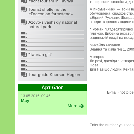
Yacht tourism in Tavriya
те, що вони, євгеністи, д
Tourist shelter is the
А письменники — вони на
«Draconian farmstead»
обумовлена спадковістю.
«Вірний Руслан». Щоправ
Azovo-sivashskiy national
а перетворення людини н
natural park
* Роман п'ятдесятирічно
пліткою. Дибенка розстрі
радянській владі на поса
Михайло Розанов
Знання та сила "№ 1, 200
"Taurian gift"
A propos
До речі, досліди зі ство
Нова.
Див Навіщо людині Кента
Tour guide Kherson Region
Арт-блог
E-mail (not to b
13.05.2015, 09:45
May
More
Enter the number you see to