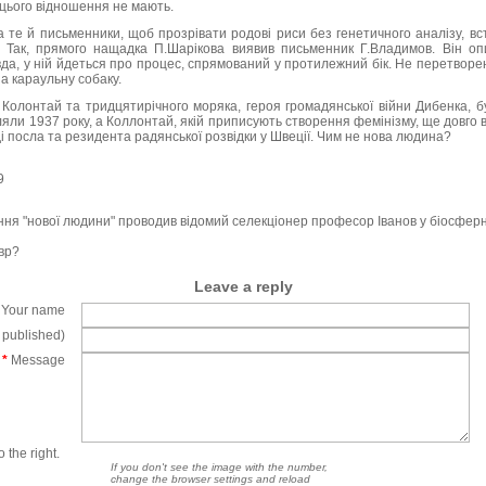
о цього відношення не мають.
 те й письменники, щоб прозрівати родові риси без генетичного аналізу, вс
 Так, прямого нащадка П.Шарікова виявив письменник Г.Владимов. Він оп
да, у ній йдеться про процес, спрямований у протилежний бік. Не перетворе
а караульну собаку.
ї Колонтай та тридцятирічного моряка, героя громадянської війни Дибенка, 
ляли 1937 року, а Коллонтай, якій приписують створення фемінізму, ще довго
ді посла та резидента радянської розвідки у Швеції. Чим не нова людина?
9
рення "нової людини" проводив відомий селекціонер професор Іванов у біосфер
вр?
Leave a reply
Your name
e published)
*
Message
 the right.
If you don't see the image with the number,
change the browser settings and reload