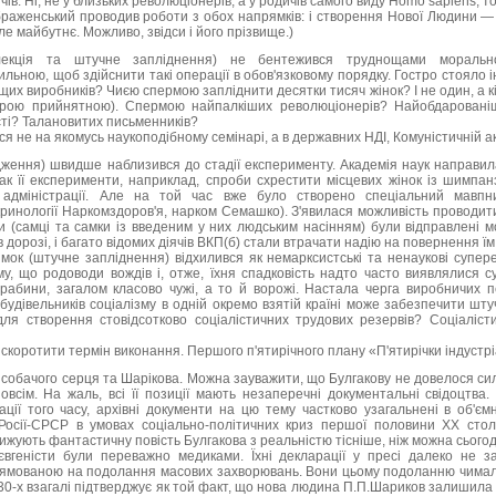
ів. Ні, не у близьких революціонерів, а у родичів самого виду Homo sapiens, то
аженський проводив роботи з обох напрямків: і створення Нової Людини —
тле майбутнє. Можливо, звідси і його прізвище.)
екція та штучне запліднення) не бентежився труднощами морально
льною, щоб здійснити такі операції в обов'язковому порядку. Гостро стояло і
их виробників? Чиєю спермою запліднити десятки тисяч жінок? І не один, а кі
рою прийнятною). Спермою найпалкіших революціонерів? Найобдаровані
ті? Талановитих письменників?
я не на якомусь наукоподібному семінарі, а в державних НДІ, Комуністичній ак
ження) швидше наблизився до стадії експерименту. Академія наук направила 
ак її експерименти, наприклад, спроби схрестити місцевих жінок із шимпа
 адміністрації. Але на той час вже було створено спеціальний мавпни
инології Наркомздоров'я, нарком Семашко). З'явилася можливість проводити
и (самці та самки із введеним у них людським насінням) були відправлені м
в дорозі, і багато відомих діячів ВКП(б) стали втрачати надію на повернення ї
ок (штучне запліднення) відхилився як немарксистські та ненаукові супер
му, що родоводи вождів і, отже, їхня спадковість надто часто виявлялися с
рабини, загалом класово чужі, а то й ворожі. Настала черга виробничих п
ть будівельників соціалізму в одній окремо взятій країні може забезпечити шт
для створення стовідсотково соціалістичних трудових резервів? Соціаліс
 скоротити термін виконання. Першого п'ятирічного плану «П'ятирічки індустрі
ію собачого серця та Шарікова. Можна зауважити, що Булгакову не довелося с
овсім. На жаль, всі її позиції мають незаперечні документальні свідоцтва
кації того часу, архівні документи на цю тему частково узагальнені в об'ємн
Росії-СРСР в умовах соціально-політичних криз першої половини XX стол
ижують фантастичну повість Булгакова з реальністю тісніше, ніж можна сьогод
вгеністи були переважно медиками. Їхні декларації у пресі далеко не за
ямованою на подолання масових захворювань. Вони цьому подоланню чимало
 30-х взагалі підтверджує як той факт, що нова людина П.П.Шариков залишила 