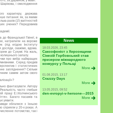
бто, за Дарвіном, у мавп.
 Шарікова, і омолодження
го характеру, держава
нше питання: як, за якими
лька разів (15 вагітностей
ших учених? Передовиків
адемії.
до Французької Гвінеї, в
News
нзе, натрапили на вороже
к (під егідою Інституту
18.03.2026, 23:45
 досліди, скажімо, вдома.
Саксофоніст з Херсонщини
орем до Сухумі. На жаль,
м колишнього запалу.
Сінезій Горбовський став
ечки про вибір найкращих
призером міжнародного
умнівними. Серед предків
конкурсу у Польщі
ерспектив і статистичних
More
учне запліднення? Скільки
тичним самим актом свого
01.08.2015, 13:17
Crazzzy Days
алізації»?
More
ильно фантазувати. Автору
13.05.2015, 09:52
. Реальність часто глибше
den-evropyi-v-hersone---2015
ій праці Е.І.Колчинського
іття». Багато пасажів та
More
ні уявити.
вжди збігалися з їхньою
 сприяли у 20-х роках. А
численне потомство, так і