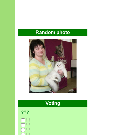
Random photo
Voting
???
!!!
!!!
!!!
!!!