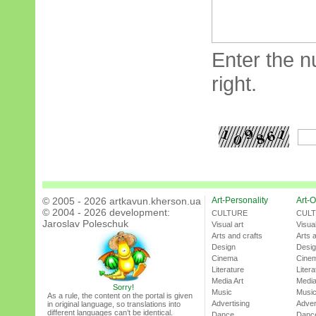
Enter the n
right.
© 2005 - 2026 artkavun.kherson.ua
Art-Personality
Art-O
© 2004 - 2026 development:
CULTURE
CUL
Jaroslav Poleschuk
Visual art
Visual
Arts and crafts
Arts 
Design
Desi
Cinema
Cine
Literature
Litera
Media Art
Media
Sorry!
Music
Musi
As a rule, the content on the portal is given
Advertising
Adver
in original language, so translations into
different languages can’t be identical.
Dance
Danc