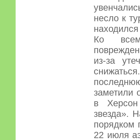
увенчали
несло к ту
находился
Ко всем
поврежден
из-за уте
снижат
последню
заметили 
в Херсон
звезда». Н
порядком 
22 июля а