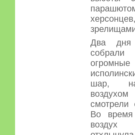
парашютом
херсонцев
зрелищами
Два дня
собрали 
огромны
исполинск
шар, на
воздухом
смотрели 
Во время
воздух 
отхлыну