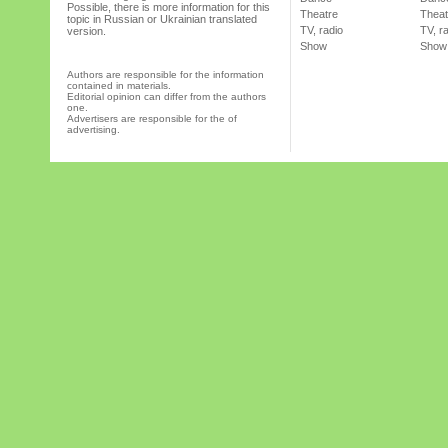
Possible, there is more information for this
Theatre
Theat
topic in Russian or Ukrainian translated
TV, radio
TV, r
version.
Show
Show
Authors are responsible for the information
contained in materials.
Editorial opinion can differ from the authors
one.
Advertisers are responsible for the of
advertising.