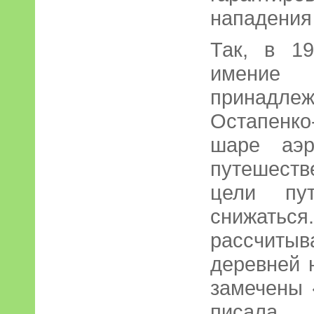
нападения 
Так, в 1
имение Б
принадл
Остапенко
шаре аэр
путешест
цели пу
снижатьс
рассчиты
деревней 
замечены 
писала