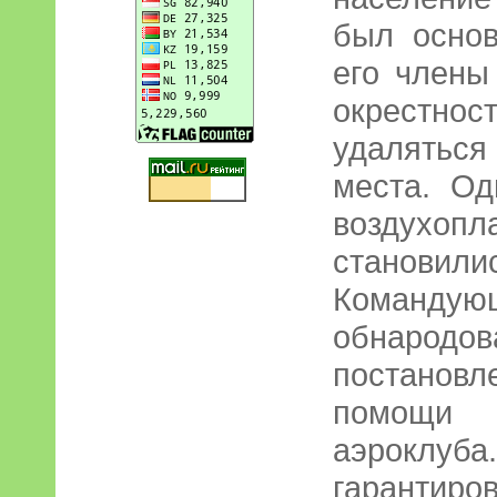
был основ
его члены
окрестнос
удалятьс
места. Од
воздух
становил
Командую
обнарод
постано
помощи а
аэроклуб
гаранти