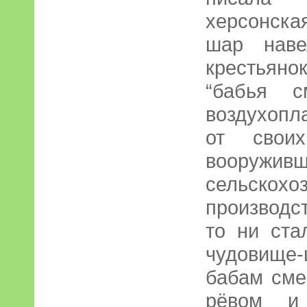
херсонская
шар наве
крестьян
“бабья с
воздухопл
от свои
вооруж
сельскохо
производс
то ни ста
чудовище
бабам сме
рёвом и 