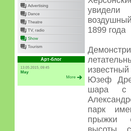
Advertising
увидел
Dance
воздушны
Theatre
1899 года
TV, radio
Show
Tourism
Демонс
летатель
Арт-блог
известны
13.05.2015, 09:45
May
More
Юзеф Дре
шара с 
Александр
парк име
прыжки с
высоты с