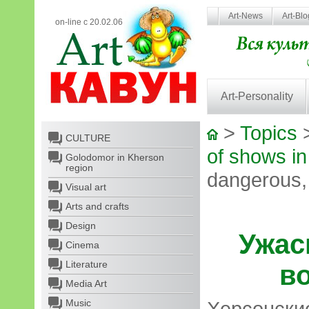
Art-News
Art-Bl
on-line с 20.02.06
Art-Personality
>
Topics
CULTURE
of shows i
Golodomor in Kherson
region
dangerous, 
Visual art
Arts and crafts
Design
Ужас
Cinema
Literature
в
Media Art
Music
Херсонск