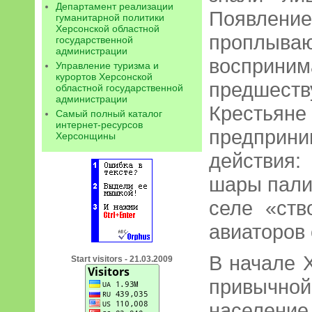
Департамент реализации
Появлени
гуманитарной политики
Херсонской областной
проплы
государственной
администрации
восприни
Управление туризма и
курортов Херсонской
предшест
областной государственной
администрации
Крестья
Самый полный каталог
интернет-ресурсов
предприн
Херсонщины
действия
шары пали
селе «ств
авиаторов
В начале 
Start visitors - 21.03.2009
привычн
населени