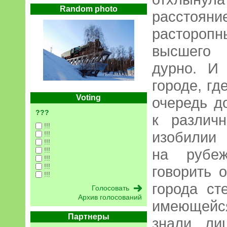
Random photo
расстояни
растороп
высшего 
дурно. И
городе, гд
Voting
очередь д
???
к различ
!!!
изобилии
!!!
!!!
!!!
на рубеж
!!!
!!!
говорить 
!!!
города ст
Архив голосований
имеющейс
Партнеры
знали ли