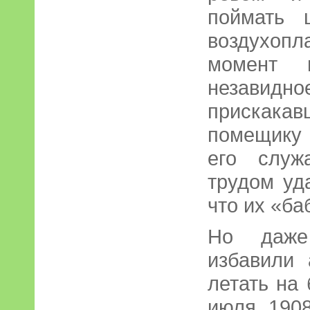
поймать 
воздухоп
момент 
незав
прискак
помещику
его служ
трудом уд
что их «ба
Но даже
избавили 
летать на
июля 1908