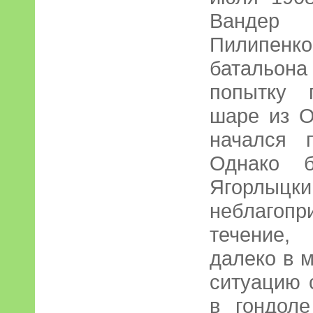
Вандер
Пилипенко
батальон
попытку 
шаре из О
начался 
Однако 
Ягорлыцки
неблаго
течение,
далеко в 
ситуацию
в гондол